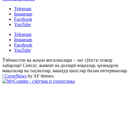
Telegram
Instagram
Facebook
YouTube
Telegram
Instagram
Facebook
YouTube
Ўзбекистон ва жаҳон янгиликлари – энг сўнгги тезкор
хабарлар! Сиёсат, жамият ва долзарб воқеалар, қизиқарли
мақолалар ва таҳлиллар, машҳур шахслар билан интервьюлар.
|
CoverNews
by AF themes.