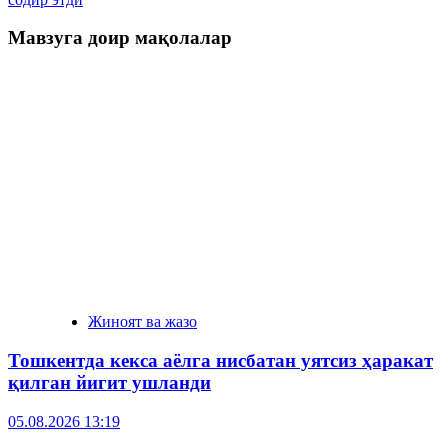
Мавзуга доир мақолалар
Жиноят ва жазо
Тошкентда кекса аёлга нисбатан уятсиз ҳаракат
қилган йигит ушланди
05.08.2026 13:19