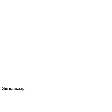
Янгиликлар