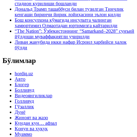
стадион қурилиши бошланди
Дональд Трамп ташаббуси билан тузилган Тинчлик
кенгаши биринчи йирик лойиҳасини эълон қилди
Бош консулхона кўмагида инсультга чалинган
ҳамюртимиз Олмаотадан юртимизга қайтарилди
“The Nation”: Ўзбекистоннинг “Samarkand–2028” сунъий
йўлдоши муваффақиятли учирилди
Ливан жанубида икки нафар Исроил ҳарбийси ҳалок
бўлди
Бўлимлар
hordiq.uz
Авто
Блогер
Болливуд
Видеоянгиликлар
Голливуд
Гўзаллик
Дунё
Жиноят ва жазо
Кундан кун… афзал
Қонун ва ҳуқуқ
Муаммо