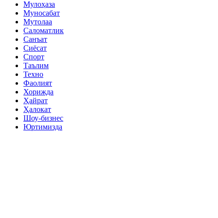
Мулоҳаза
Муносабат
Мутолаа
Саломатлик
Санъат
Сиёсат
Спорт
Таълим
Техно
Фаолият
Хорижда
Ҳайрат
Ҳалокат
Шоу-бизнес
Юртимизда