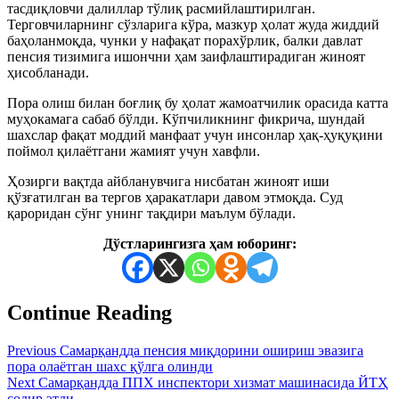
тасдиқловчи далиллар тўлиқ расмийлаштирилган.
Терговчиларнинг сўзларига кўра, мазкур ҳолат жуда жиддий
баҳоланмоқда, чунки у нафақат порахўрлик, балки давлат
пенсия тизимига ишончни ҳам заифлаштирадиган жиноят
ҳисобланади.
Пора олиш билан боғлиқ бу ҳолат жамоатчилик орасида катта
муҳокамага сабаб бўлди. Кўпчиликнинг фикрича, шундай
шахслар фақат моддий манфаат учун инсонлар ҳақ-ҳуқуқини
поймол қилаётгани жамият учун хавфли.
Ҳозирги вақтда айбланувчига нисбатан жиноят иши
қўзғатилган ва тергов ҳаракатлари давом этмоқда. Суд
қароридан сўнг унинг тақдири маълум бўлади.
Дўстларингизга ҳам юборинг:
Continue Reading
Previous
Самарқандда пенсия миқдорини ошириш эвазига
пора олаётган шахс қўлга олинди
Next
Самарқандда ППХ инспектори хизмат машинасида ЙТҲ
содир этди