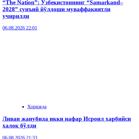
“The Nation”: Ўзбекистоннинг “Samarkand–
2028” сунъий йўлдоши муваффақиятли
учирилди
06.08.2026 22:01
Хорижда
Ливан жанубида икки нафар Исроил ҳарбийси
ҳалок бўлди
06.08.2026 21:33