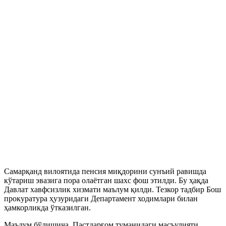
Самарқанд вилоятида пенсия миқдорини сунъий равишда
кўтариш эвазига пора олаётган шахс фош этилди. Бу ҳақда
Давлат хавфсизлик хизмати маълум қилди. Тезкор тадбир Бош
прокуратура ҳузуридаги Департамент ходимлари билан
ҳамкорликда ўтказилган.
Маълум бўлишича, Пастдарғом туманидаги масъулияти