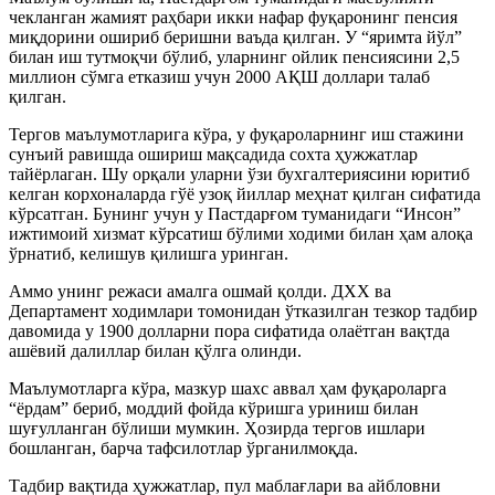
чекланган жамият раҳбари икки нафар фуқаронинг пенсия
миқдорини ошириб беришни ваъда қилган. У “яримта йўл”
билан иш тутмоқчи бўлиб, уларнинг ойлик пенсиясини 2,5
миллион сўмга етказиш учун 2000 АҚШ доллари талаб
қилган.
Тергов маълумотларига кўра, у фуқароларнинг иш стажини
сунъий равишда ошириш мақсадида сохта ҳужжатлар
тайёрлаган. Шу орқали уларни ўзи бухгалтериясини юритиб
келган корхоналарда гўё узоқ йиллар меҳнат қилган сифатида
кўрсатган. Бунинг учун у Пастдарғом туманидаги “Инсон”
ижтимоий хизмат кўрсатиш бўлими ходими билан ҳам алоқа
ўрнатиб, келишув қилишга уринган.
Аммо унинг режаси амалга ошмай қолди. ДХХ ва
Департамент ходимлари томонидан ўтказилган тезкор тадбир
давомида у 1900 долларни пора сифатида олаётган вақтда
ашёвий далиллар билан қўлга олинди.
Маълумотларга кўра, мазкур шахс аввал ҳам фуқароларга
“ёрдам” бериб, моддий фойда кўришга уриниш билан
шуғулланган бўлиши мумкин. Ҳозирда тергов ишлари
бошланган, барча тафсилотлар ўрганилмоқда.
Тадбир вақтида ҳужжатлар, пул маблағлари ва айбловни