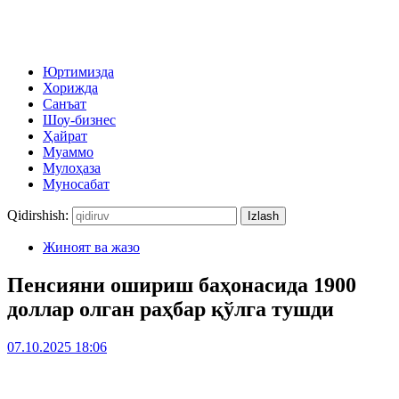
Юртимизда
Хорижда
Санъат
Шоу-бизнес
Ҳайрат
Муаммо
Мулоҳаза
Муносабат
Qidirshish:
Жиноят ва жазо
Пенсияни ошириш баҳонасида 1900
доллар олган раҳбар қўлга тушди
07.10.2025 18:06