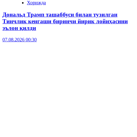
Хорижда
Дональд Трамп ташаббуси билан тузилган
Тинчлик кенгаши биринчи йирик лойиҳасини
эълон қилди
07.08.2026 00:30