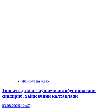
Жиноят ва жазо
Тошкентда маст йўловчи автобус ойнасини
синдириб, ҳайдовчини калтаклади
03.08.2026 12:47