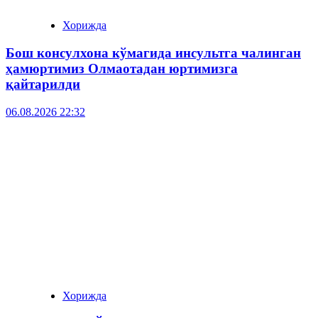
Хорижда
Бош консулхона кўмагида инсультга чалинган
ҳамюртимиз Олмаотадан юртимизга
қайтарилди
06.08.2026 22:32
Хорижда