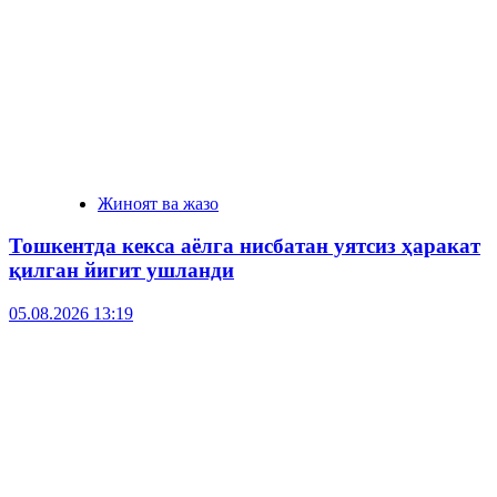
Жиноят ва жазо
Тошкентда кекса аёлга нисбатан уятсиз ҳаракат
қилган йигит ушланди
05.08.2026 13:19