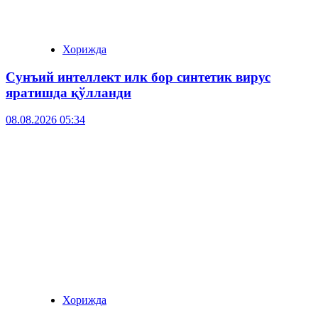
Хорижда
Сунъий интеллект илк бор синтетик вирус
яратишда қўлланди
08.08.2026 05:34
Хорижда