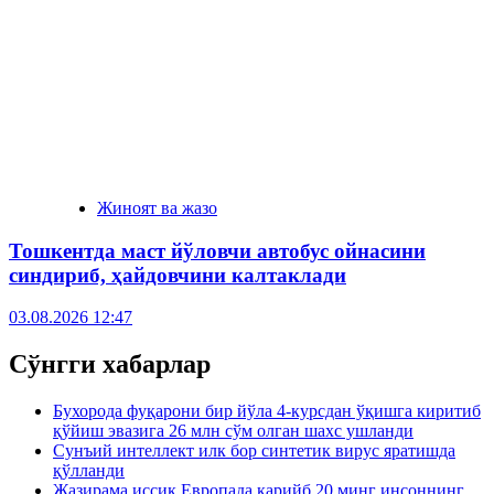
Жиноят ва жазо
Тошкентда маст йўловчи автобус ойнасини
синдириб, ҳайдовчини калтаклади
03.08.2026 12:47
Сўнгги хабарлар
Бухорода фуқарони бир йўла 4-курсдан ўқишга киритиб
қўйиш эвазига 26 млн сўм олган шахс ушланди
Сунъий интеллект илк бор синтетик вирус яратишда
қўлланди
Жазирама иссиқ Европада қарийб 20 минг инсоннинг