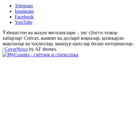
Telegram
Instagram
Facebook
YouTube
Ўзбекистон ва жаҳон янгиликлари – энг сўнгги тезкор
хабарлар! Сиёсат, жамият ва долзарб воқеалар, қизиқарли
мақолалар ва таҳлиллар, машҳур шахслар билан интервьюлар.
|
CoverNews
by AF themes.