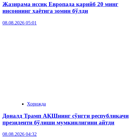
Жазирама иссиқ Европада қарийб 20 минг
инсоннинг ҳаётига зомин бўлди
08.08.2026 05:01
Хорижда
Доналд Трамп АҚШнинг сўнгги республикачи
президенти бўлиши мумкинлигини айтди
08.08.2026 04:32