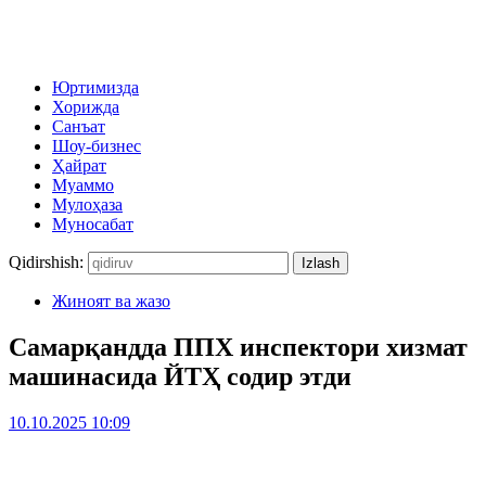
Юртимизда
Хорижда
Санъат
Шоу-бизнес
Ҳайрат
Муаммо
Мулоҳаза
Муносабат
Qidirshish:
Жиноят ва жазо
Самарқандда ППХ инспектори хизмат
машинасида ЙТҲ содир этди
10.10.2025 10:09