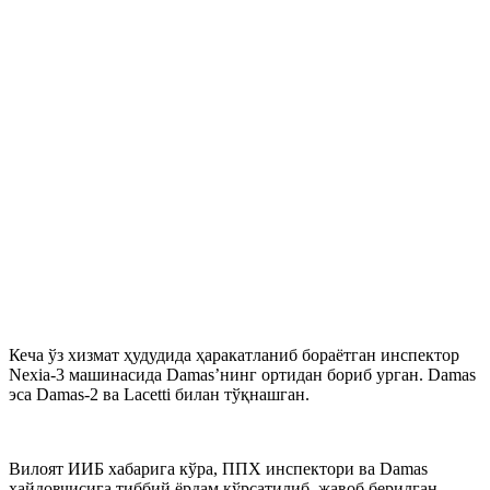
Кеча ўз хизмат ҳудудида ҳаракатланиб бораётган инспектор
Nexia-3 машинасида Damas’нинг ортидан бориб урган. Damas
эса Damas-2 ва Lacetti билан тўқнашган.
Вилоят ИИБ хабарига кўра, ППХ инспектори ва Damas
ҳайдовчисига тиббий ёрдам кўрсатилиб, жавоб берилган.