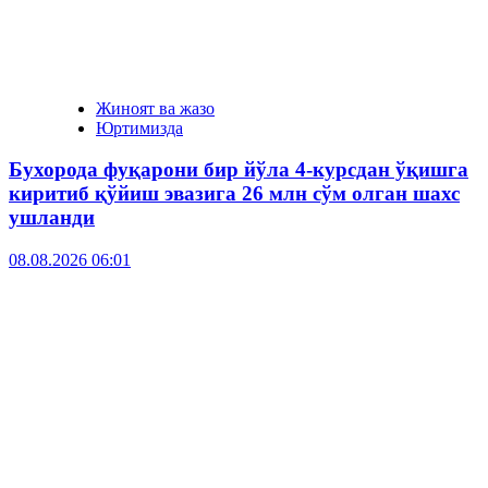
Жиноят ва жазо
Юртимизда
Бухорода фуқарони бир йўла 4-курсдан ўқишга
киритиб қўйиш эвазига 26 млн сўм олган шахс
ушланди
08.08.2026 06:01