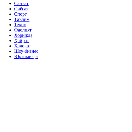
Санъат
Сиёсат
Спорт
Таълим
Техно
Фаолият
Хорижда
Ҳайрат
Ҳалокат
Шоу-бизнес
Юртимизда