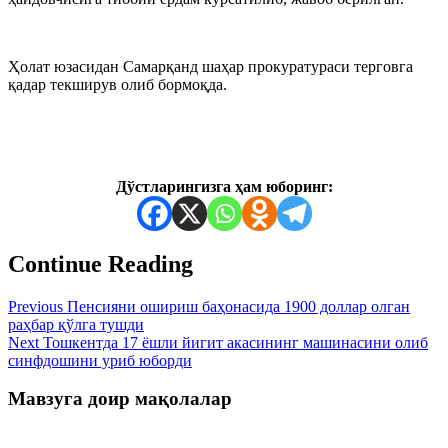
Ҳолат юзасидан Самарқанд шаҳар прокуратураси терговга
қадар текширув олиб бормоқда.
Дўстларингизга ҳам юборинг:
Continue Reading
Previous
Пенсияни ошириш баҳонасида 1900 доллар олган
раҳбар қўлга тушди
Next
Тошкентда 17 ёшли йигит акасининг машинасини олиб
синфдошини уриб юборди
Мавзуга доир мақолалар