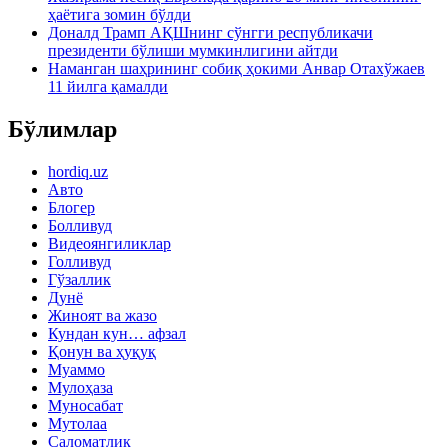
ҳаётига зомин бўлди
Доналд Трамп АҚШнинг сўнгги республикачи
президенти бўлиши мумкинлигини айтди
Наманган шаҳрининг собиқ ҳокими Анвар Отахўжаев
11 йилга қамалди
Бўлимлар
hordiq.uz
Авто
Блогер
Болливуд
Видеоянгиликлар
Голливуд
Гўзаллик
Дунё
Жиноят ва жазо
Кундан кун… афзал
Қонун ва ҳуқуқ
Муаммо
Мулоҳаза
Муносабат
Мутолаа
Саломатлик