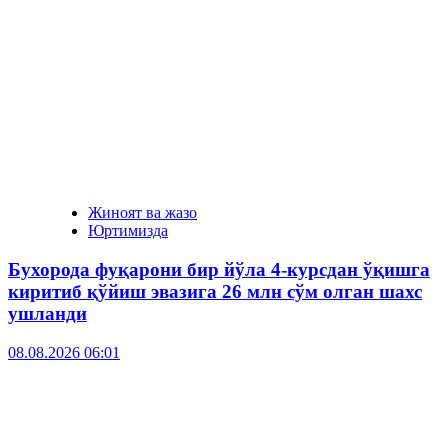
Жиноят ва жазо
Юртимизда
Бухорода фуқарони бир йўла 4-курсдан ўқишга
киритиб қўйиш эвазига 26 млн сўм олган шахс
ушланди
08.08.2026 06:01