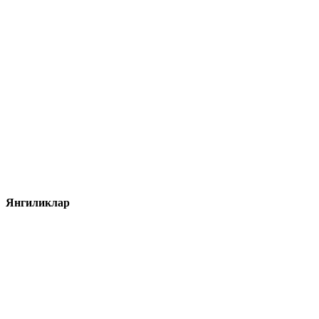
Янгиликлар