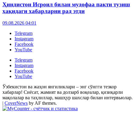
Ҳиндистон Исроил билан мудофаа пакти тузиш
ҳақидаги хабарларни рад этди
09.08.2026 04:01
Telegram
Instagram
Facebook
YouTube
Telegram
Instagram
Facebook
YouTube
Ўзбекистон ва жаҳон янгиликлари – энг сўнгги тезкор
хабарлар! Сиёсат, жамият ва долзарб воқеалар, қизиқарли
мақолалар ва таҳлиллар, машҳур шахслар билан интервьюлар.
|
CoverNews
by AF themes.