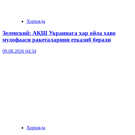
Хорижда
Зеленский: АҚШ Украинага ҳар ойда ҳаво
мудофааси ракеталарини етказиб беради
09.08.2026 04:34
Хорижда