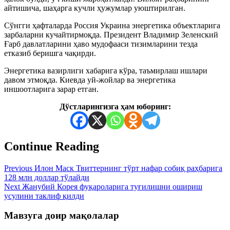
айтишича, шаҳарга кучли ҳужумлар уюштирилган.
Сўнгги ҳафталарда Россия Украина энергетика объектларига
зарбаларни кучайтирмоқда. Президент Владимир Зеленский
Ғарб давлатларини ҳаво мудофааси тизимларини тезда
етказиб беришга чақирди.
Энергетика вазирлиги хабарига кўра, таъмирлаш ишлари
давом этмоқда. Киевда уй-жойлар ва энергетика
иншоотларига зарар етган.
Дўстларингизга ҳам юборинг:
Continue Reading
Previous
Илон Маск Твиттернинг тўрт нафар собиқ раҳбарига
128 млн доллар тўлайди
Next
Жанубий Корея фуқароларига туғилишни ошириш
усулини таклиф қилди
Мавзуга доир мақолалар