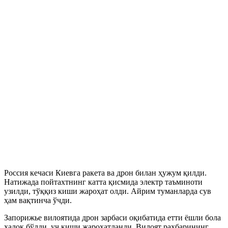
Россия кечаси Киевга ракета ва дрон билан ҳужум қилди.
Натижада пойтахтнинг катта қисмида электр таъминоти
узилди, тўққиз киши жароҳат олди. Айрим туманларда сув
ҳам вақтинча ўчди.
Запорижье вилоятида дрон зарбаси оқибатида етти ёшли бола
ҳалок бўлди, уч киши жароҳатланди. Вилоят раҳбарининг