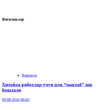
Янгиликлар
Хорижда
Хитойда роботлар учун илк “мактаб” иш
бошлади
09.08.2026 06:02