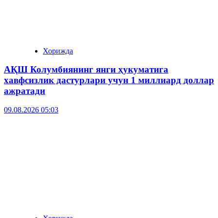
Хорижда
АҚШ Колумбиянинг янги ҳукуматига
хавфсизлик дастурлари учун 1 миллиард доллар
ажратади
09.08.2026 05:03