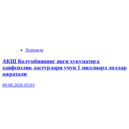
Хорижда
АҚШ Колумбиянинг янги ҳукуматига
хавфсизлик дастурлари учун 1 миллиард доллар
ажратади
09.08.2026 05:03