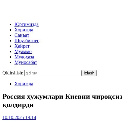
Юртимизда
Хорижда
Санъат
Шоу-бизнес
Ҳайрат
Муаммо
Мулоҳаза
Муносабат
Qidirshish:
Хорижда
Россия ҳужумлари Киевни чироқсиз
қолдирди
10.10.2025 19:14