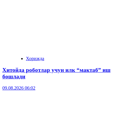
Хорижда
Хитойда роботлар учун илк “мактаб” иш
бошлади
09.08.2026 06:02