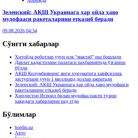
Хорижда
Зеленский: АҚШ Украинага ҳар ойда ҳаво
мудофааси ракеталарини етказиб беради
09.08.2026 04:34
Сўнгги хабарлар
Хитойда роботлар учун илк “мактаб” иш бошлади
Давлат кадастрлари палатаси раҳбариятида ўзгариш
бўлди
АҚШ Колумбиянинг янги ҳукуматига хавфсизлик
дастурлари учун 1 миллиард доллар ажратади
Зеленский: АҚШ Украинага ҳар ойда ҳаво мудофааси
ракеталарини етказиб беради
Ҳиндистон Исроил билан мудофаа пакти тузиш
ҳақидаги хабарларни рад этди
Бўлимлар
hordiq.uz
Авто