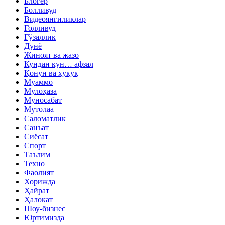
Блогер
Болливуд
Видеоянгиликлар
Голливуд
Гўзаллик
Дунё
Жиноят ва жазо
Кундан кун… афзал
Қонун ва ҳуқуқ
Муаммо
Мулоҳаза
Муносабат
Мутолаа
Саломатлик
Санъат
Сиёсат
Спорт
Таълим
Техно
Фаолият
Хорижда
Ҳайрат
Ҳалокат
Шоу-бизнес
Юртимизда