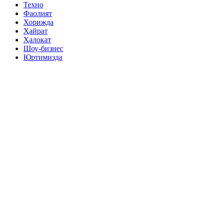
Техно
Фаолият
Хорижда
Ҳайрат
Ҳалокат
Шоу-бизнес
Юртимизда