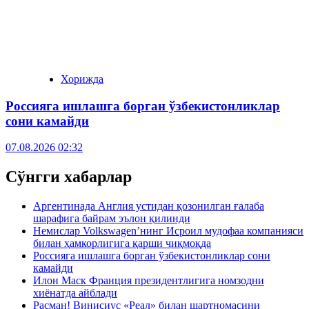
Хорижда
Россияга ишлашга борган ўзбекистонликлар
сони камайди
07.08.2026 02:32
Сўнгги хабарлар
Аргентинада Англия устидан қозонилган ғалаба
шарафига байрам эълон қилинди
Немислар Volkswagen’нинг Исроил мудофаа компанияси
билан ҳамкорлигига қарши чиқмоқда
Россияга ишлашга борган ўзбекистонликлар сони
камайди
Илон Маск Франция президентлигига номзодни
хиёнатда айблади
Расман! Винисиус «Реал» билан шартномасини