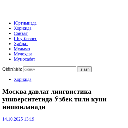
Юртимизда
Хорижда
Санъат
Шоу-бизнес
Ҳайрат
Муаммо
Мулоҳаза
Муносабат
Qidirshish:
Хорижда
Москва давлат лингвистика
университетида Ўзбек тили куни
нишонланади
14.10.2025 13:19