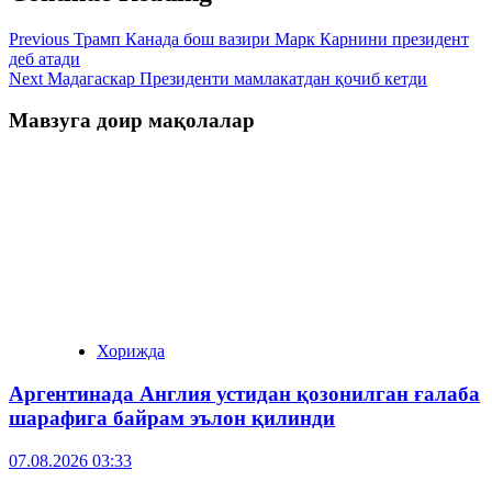
Previous
Трамп Канада бош вазири Марк Карнини президент
деб атади
Next
Мадагаскар Президенти мамлакатдан қочиб кетди
Мавзуга доир мақолалар
Хорижда
Аргентинада Англия устидан қозонилган ғалаба
шарафига байрам эълон қилинди
07.08.2026 03:33