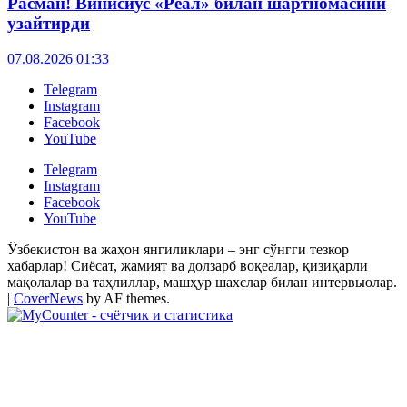
Расман! Винисиус «Реал» билан шартномасини
узайтирди
07.08.2026 01:33
Telegram
Instagram
Facebook
YouTube
Telegram
Instagram
Facebook
YouTube
Ўзбекистон ва жаҳон янгиликлари – энг сўнгги тезкор
хабарлар! Сиёсат, жамият ва долзарб воқеалар, қизиқарли
мақолалар ва таҳлиллар, машҳур шахслар билан интервьюлар.
|
CoverNews
by AF themes.