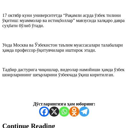
17 октябр куни университетда “Рақамли асрда ўзбек тилини
ўқитиш: муаммолар ва истиқболлар” мавзусида халқаро давра
суҳбати бўлиб ўтади.
Унда Москва ва Ўзбекистон таълим муассасалари талабалари
ҳамда профессор-ўқитувчилари иштирок этади.
Тадбир дастурига чиқишлар, видеолар намойиши ҳамда ўзбек
шоирларининг шеърларини ўзбекчада ўқиш киритилган.
Дўстларингизга ҳам юборинг:
Continue Reading