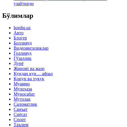
узайтирди
Бўлимлар
hordiq.uz
Авто
Блогер
Болливуд
Видеоянгиликлар
Голливуд
Гўзаллик
Дунё
Жиноят ва жазо
Кундан кун… афзал
Қонун ва ҳуқуқ
Муаммо
Мулоҳаза
Муносабат
Мутолаа
Саломатлик
Санъат
Сиёсат
Спорт
Таълим