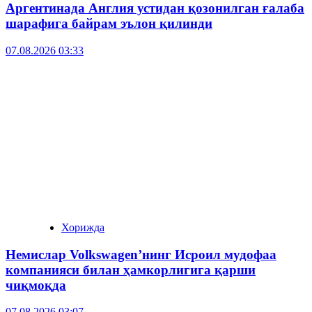
Аргентинада Англия устидан қозонилган ғалаба
шарафига байрам эълон қилинди
07.08.2026 03:33
Хорижда
Немислар Volkswagen’нинг Исроил мудофаа
компанияси билан ҳамкорлигига қарши
чиқмоқда
07.08.2026 03:07