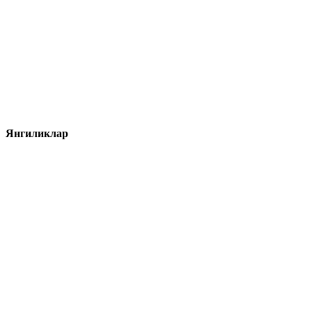
Янгиликлар