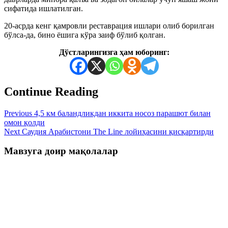
сифатида ишлатилган.
20-асрда кенг қамровли реставрация ишлари олиб борилган
бўлса-да, бино ёшига кўра заиф бўлиб қолган.
Дўстларингизга ҳам юборинг:
Continue Reading
Previous
4,5 км баландликдан иккита носоз парашют билан
омон қолди
Next
Саудия Арабистони The Line лойиҳасини қисқартирди
Мавзуга доир мақолалар