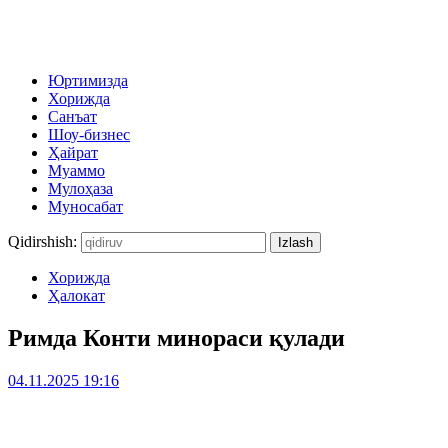
Юртимизда
Хорижда
Санъат
Шоу-бизнес
Ҳайрат
Муаммо
Мулоҳаза
Муносабат
Qidirshish:
Хорижда
Ҳалокат
Римда Конти минораси қулади
04.11.2025 19:16