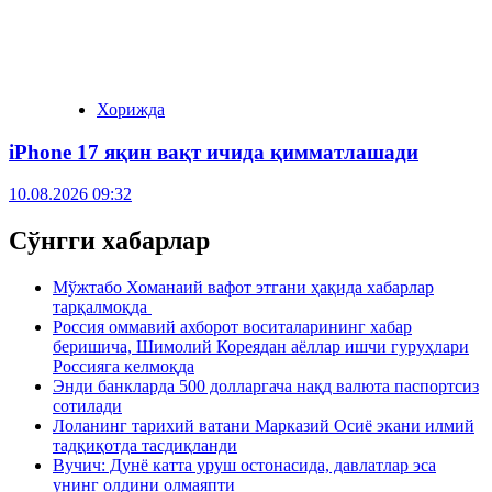
Хорижда
iPhone 17 яқин вақт ичида қимматлашади
10.08.2026 09:32
Сўнгги хабарлар
Мўжтабо Хоманаий вафот этгани ҳақида хабарлар
тарқалмоқда
Россия оммавий ахборот воситаларининг хабар
беришича, Шимолий Кореядан аёллар ишчи гуруҳлари
Россияга келмоқда
Энди банкларда 500 долларгача нақд валюта паспортсиз
сотилади
Лоланинг тарихий ватани Марказий Осиё экани илмий
тадқиқотда тасдиқланди
Вучич: Дунё катта уруш остонасида, давлатлар эса
унинг олдини олмаяпти