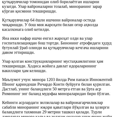
қутқарувчилар томонидан олиб борилаётган ишларни
кузатди. Улар вайроналарни тозалаб, миноранинг зарар
кўрган қисмини текширишди.
Қутқарувчилар 64 ёшли ишчини вайроналар остида
чиқаришди. У бош мия жароҳати билан оғир аҳволда
касалхонага олиб кетилди.
Яна икки нафар ишчи енгил жароҳат олди ва улар
госпитализациядан бош тортди. Бинонинг атрофидаги ҳудуд
бутунлай ўраб олинди ва қутқарувчилар кечгача ишларини
давом эттиришди.
Улар қолган конструкцияларнинг мустаҳкамлигини ҳам
текширишди. Ҳодиса жойига давлат идораларининг
вакиллари ҳам келишди.
Маълумот учун: минора 1203 йилда Рим папаси Иннокентий
IIIнинг қариндоши Ричардо Конти буйруғи билан қурилган.
Дастлаб, унинг баландлиги 50 метрга етган ва ўрта аср
Римининг энг баланд мудофаа минораларидан бири бўлган.
Кейинги асрлардаги зилзилалар ва вайронагарчиликлар
сабабли миноранинг юқори қаватлари йўқолган ва ҳозирги
баландлиги тахминан 29 метрни ташкил қилади. Турли
даврларда минора қалъа ва зодагон оилалар учун яшаш жойи