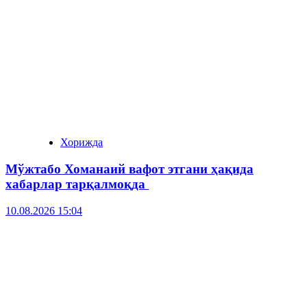
Хорижда
Мўжтабо Хоманаий вафот этгани ҳақида
хабарлар тарқалмоқда
10.08.2026 15:04