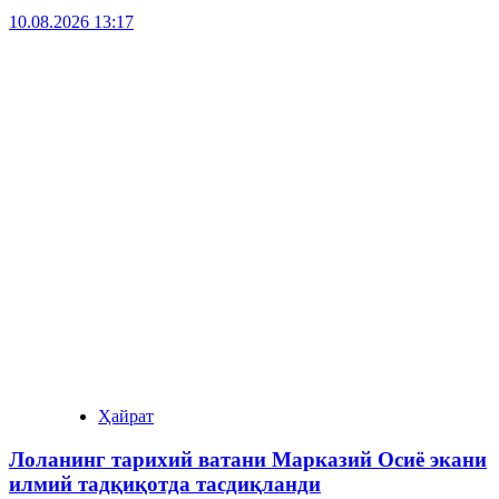
10.08.2026 13:17
Ҳайрат
Лоланинг тарихий ватани Марказий Осиё экани
илмий тадқиқотда тасдиқланди