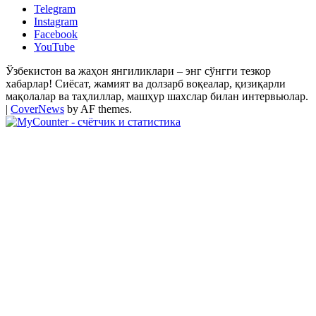
Telegram
Instagram
Facebook
YouTube
Ўзбекистон ва жаҳон янгиликлари – энг сўнгги тезкор
хабарлар! Сиёсат, жамият ва долзарб воқеалар, қизиқарли
мақолалар ва таҳлиллар, машҳур шахслар билан интервьюлар.
|
CoverNews
by AF themes.