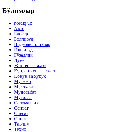
Бўлимлар
hordiq.uz
Авто
Блогер
Болливуд
Видеоянгиликлар
Голливуд
Гўзаллик
Дунё
Жиноят ва жазо
Кундан кун… афзал
Қонун ва ҳуқуқ
Муаммо
Мулоҳаза
Муносабат
Мутолаа
Саломатлик
Санъат
Сиёсат
Спорт
Таълим
Техно