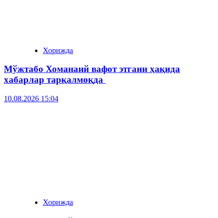
Хорижда
Мўжтабо Хоманаий вафот этгани ҳақида
хабарлар тарқалмоқда
10.08.2026 15:04
Хорижда