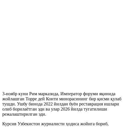
3-ноябр куни Рим марказида, Император форуми яқинида
жойлашган Торре дей Конти минорасининг бир қисми қулаб
тушди. Ушбу бинода 2022 йилдан буён реставрация ишлари
олиб борилаётган эди ва улар 2026 йилда тугатилиши
режалаштирилган эди.
Курсив Узбекистон журналисти ҳодиса жойига бориб,