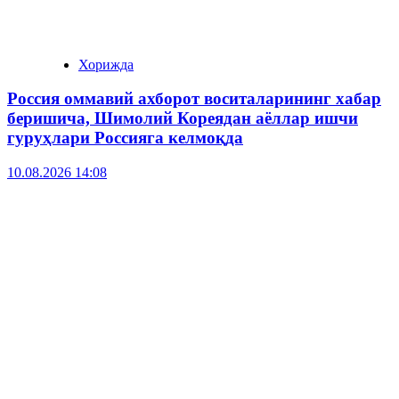
Хорижда
Россия оммавий ахборот воситаларининг хабар
беришича, Шимолий Кореядан аёллар ишчи
гуруҳлари Россияга келмоқда
10.08.2026 14:08