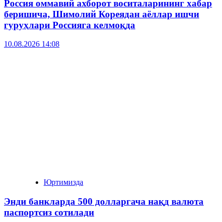
Россия оммавий ахборот воситаларининг хабар
беришича, Шимолий Кореядан аёллар ишчи
гуруҳлари Россияга келмоқда
10.08.2026 14:08
Юртимизда
Энди банкларда 500 долларгача нақд валюта
паспортсиз сотилади