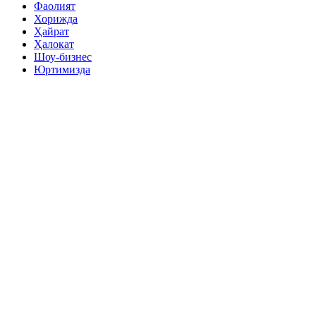
Фаолият
Хорижда
Ҳайрат
Ҳалокат
Шоу-бизнес
Юртимизда