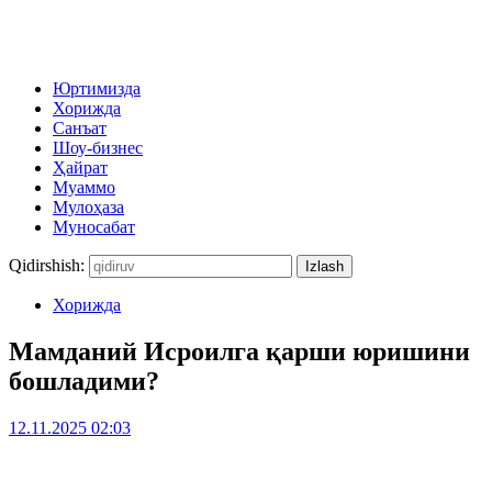
Юртимизда
Хорижда
Санъат
Шоу-бизнес
Ҳайрат
Муаммо
Мулоҳаза
Муносабат
Qidirshish:
Хорижда
Мамданий Исроилга қарши юришини
бошладими?
12.11.2025 02:03