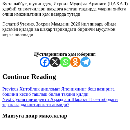
Бу ташаббус, шунингдек, Исроил Мудофаа Армияси (ЦАХАЛ)
ҳарбий хизматчилари шаҳарга келган тақдирда уларни ҳибсга
олиш имкониятини ҳам назарда тутади.
Эслатиб ўтамиз, Зохран Мамдани 2026 йил январь ойида
қасамёд қилади ва шаҳар тарихидаги биринчи мусулмон
мерга айланади.
Дўстларингизга ҳам юборинг:
Continue Reading
Previous
Хитойлик дипломат Япониянинг бош вазирига
бошини кесиб ташлаш билан таҳдид қилди
Next
Сурия президенти Аҳмад аш-Шараъа 11 сентябрдаги
терактларда иштирок этганмиди?
Мавзуга доир мақолалар