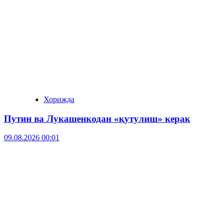
Хорижда
Путин ва Лукашенкодан «қутулиш» керак
09.08.2026 00:01