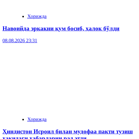
Хорижда
Навоийда эркакни қум босиб, ҳалок бўлди
08.08.2026 23:31
Хорижда
Ҳиндистон Исроил билан мудофаа пакти тузиш
ҳақидаги хабарларни рад этди