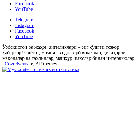
Facebook
YouTube
Telegram
Instagram
Facebook
YouTube
Ўзбекистон ва жаҳон янгиликлари – энг сўнгги тезкор
хабарлар! Сиёсат, жамият ва долзарб воқеалар, қизиқарли
мақолалар ва таҳлиллар, машҳур шахслар билан интервьюлар.
|
CoverNews
by AF themes.