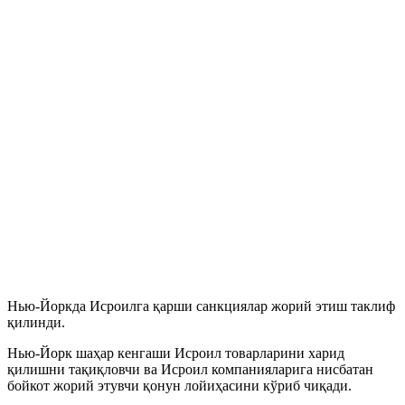
Нью-Йоркда Исроилга қарши санкциялар жорий этиш таклиф
қилинди.
Нью-Йорк шаҳар кенгаши Исроил товарларини харид
қилишни тақиқловчи ва Исроил компанияларига нисбатан
бойкот жорий этувчи қонун лойиҳасини кўриб чиқади.