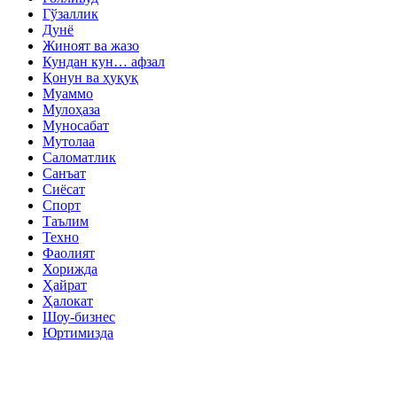
Гўзаллик
Дунё
Жиноят ва жазо
Кундан кун… афзал
Қонун ва ҳуқуқ
Муаммо
Мулоҳаза
Муносабат
Мутолаа
Саломатлик
Санъат
Сиёсат
Спорт
Таълим
Техно
Фаолият
Хорижда
Ҳайрат
Ҳалокат
Шоу-бизнес
Юртимизда