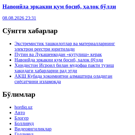
Навоийда эркакни қум босиб, ҳалок бўлди
08.08.2026 23:31
Сўнгги хабарлар
Экстремистик ташкилотлар ва материалларнинг
электрон реестри юритилади
Путин ва Лукашенкодан «қутулиш» керак
Навоийда эркакни қум босиб, ҳалок бўлди
Ҳиндистон Исроил билан мудофаа пакти тузиш
ҳақидаги хабарларни рад этди
АҚШ Кубада ҳокимиятни алмаштира оладиган
сиёсатчини изламоқда
Бўлимлар
hordiq.uz
Авто
Блогер
Болливуд
Видеоянгиликлар
Голливуд