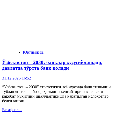
Юртимизда
Ўзбекистон – 2030: банклар хусусийлашади,
давлатда тўртта банк қолади
31.12.2025 16:52
“Ўзбекистон – 2030” стратегияси лойиҳасида банк тизимини
тубдан янгилаш, бозор ҳажмини кенгайтириш ва соғлом
рақобат муҳитини шакллантиришга қаратилган ислоҳотлар
белгиланган....
Батафсил...