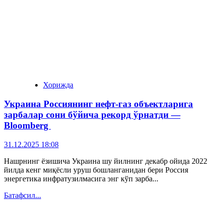
Хорижда
Украина Россиянинг нефт-газ объектларига
зарбалар сони бўйича рекорд ўрнатди —
Bloomberg
31.12.2025 18:08
Нашрнинг ёзишича Украина шу йилнинг декабр ойида 2022
йилда кенг миқёсли уруш бошланганидан бери Россия
энергетика инфратузилмасига энг кўп зарба...
Батафсил...