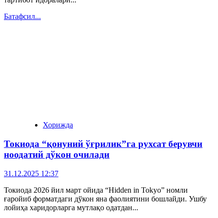
Батафсил...
Хорижда
Токиода “қонуний ўғрилик”га рухсат берувчи
ноодатий дўкон очилади
31.12.2025 12:37
Токиода 2026 йил март ойида “Hidden in Tokyo” номли
ғаройиб форматдаги дўкон яна фаолиятини бошлайди. Ушбу
лойиҳа харидорларга мутлақо одатдан...