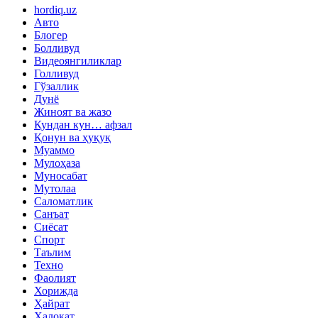
hordiq.uz
Авто
Блогер
Болливуд
Видеоянгиликлар
Голливуд
Гўзаллик
Дунё
Жиноят ва жазо
Кундан кун… афзал
Қонун ва ҳуқуқ
Муаммо
Мулоҳаза
Муносабат
Мутолаа
Саломатлик
Санъат
Сиёсат
Спорт
Таълим
Техно
Фаолият
Хорижда
Ҳайрат
Ҳалокат