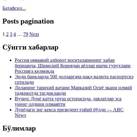
Батафсил...
Posts pagination
1
2
3
4
…
79
Next
Сўнгги хабарлар
Россия оммавий ахборот воситаларининг хабар
беришича, Шимолий Кореядан аёллар ишчи гуруҳлари
Россияга келмоқда
Энди банкларда 500 долларгача нақд валюта паспортсиз
сотилади
Лоланинг тарихий ватани Марказий Осиё экани илмий
тадқиқотда тасдиқланди
Вучич: Дунё катта уруш остонасида, давлатлар эса
унинг олдини олмаяпти
Дунёдаги энг кекса президент ғойиб бўлди — ABC
News
Бўлимлар