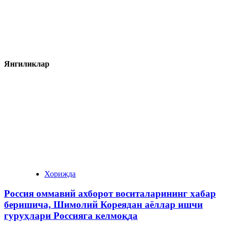
Янгиликлар
Хорижда
Россия оммавий ахборот воситаларининг хабар
беришича, Шимолий Кореядан аёллар ишчи
гуруҳлари Россияга келмоқда