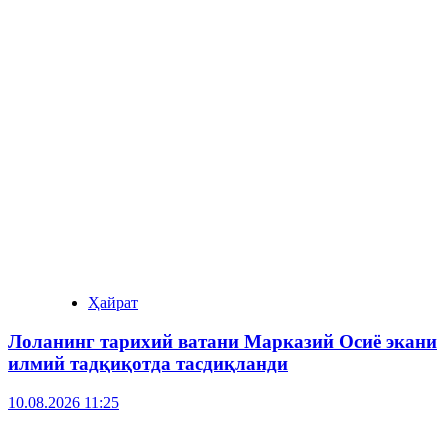
Ҳайрат
Лоланинг тарихий ватани Марказий Осиё экани
илмий тадқиқотда тасдиқланди
10.08.2026 11:25