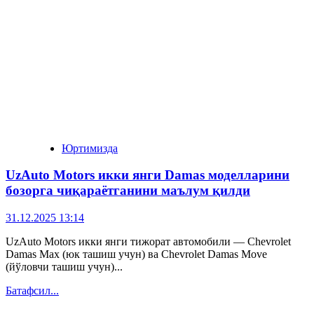
Юртимизда
UzAuto Motors икки янги Damas моделларини
бозорга чиқараётганини маълум қилди
31.12.2025 13:14
UzAuto Motors икки янги тижорат автомобили — Chevrolet
Damas Max (юк ташиш учун) ва Chevrolet Damas Move
(йўловчи ташиш учун)...
Батафсил...