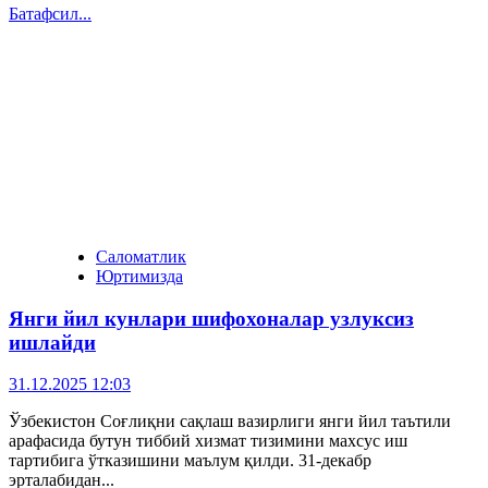
Батафсил...
Саломатлик
Юртимизда
Янги йил кунлари шифохоналар узлуксиз
ишлайди
31.12.2025 12:03
Ўзбекистон Соғлиқни сақлаш вазирлиги янги йил таътили
арафасида бутун тиббий хизмат тизимини махсус иш
тартибига ўтказишини маълум қилди. 31-декабр
эрталабидан...