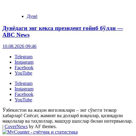
Дунё
Дунёдаги энг кекса президент ғойиб бўлди —
ABC News
10.08.2026 09:46
Telegram
Instagram
Facebook
YouTube
Telegram
Instagram
Facebook
YouTube
Ўзбекистон ва жаҳон янгиликлари – энг сўнгги тезкор
хабарлар! Сиёсат, жамият ва долзарб воқеалар, қизиқарли
мақолалар ва таҳлиллар, машҳур шахслар билан интервьюлар.
|
CoverNews
by AF themes.