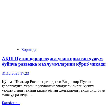
Хорижда
АҚШ Путин қароргоҳига уюштирилган ҳужум
бўйича разведка маълумотларини кўриб чиқади
31.12.2025 17:23
Қўшма Штатлар Россия президенти Владимир Путин
қароргоҳига Украина учувчисиз учоқлари билан ҳужум
уюштиргани тахмин қилинаётган ҳолатларни текшириш учун
мавжуд разведка...
Батафсил...