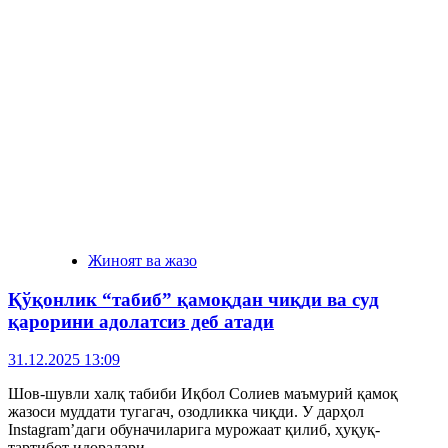
Жиноят ва жазо
Қўқонлик “табиб” қамоқдан чиқди ва суд
қарорини адолатсиз деб атади
31.12.2025 13:09
Шов-шувли халқ табиби Иқбол Солиев маъмурий қамоқ
жазоси муддати тугагач, озодликка чиқди. У дарҳол
Instagram’даги обуначиларига мурожаат қилиб, ҳуқуқ-
тартибот идоралари...