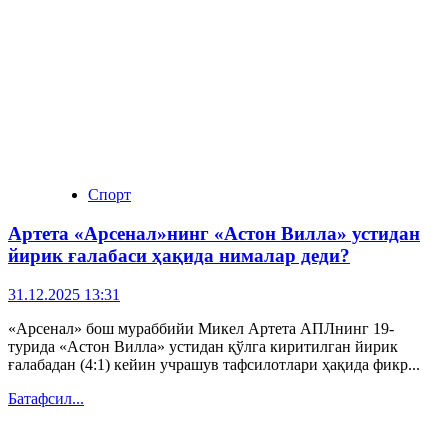
Спорт
Артета «Арсенал»нинг «Астон Вилла» устидан
йирик ғалабаси ҳақида нималар деди?
31.12.2025 13:31
«Арсенал» бош мураббийи Микел Артета АПЛнинг 19-
турида «Астон Вилла» устидан қўлга киритилган йирик
ғалабадан (4:1) кейин учрашув тафсилотлари ҳақида фикр...
Батафсил...