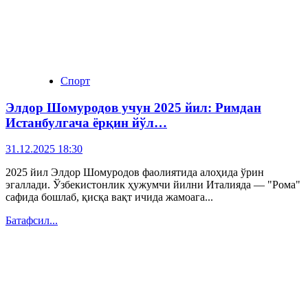
Спорт
Элдор Шомуродов учун 2025 йил: Римдан
Истанбулгача ёрқин йўл…
31.12.2025 18:30
2025 йил Элдор Шомуродов фаолиятида алоҳида ўрин
эгаллади. Ўзбекистонлик ҳужумчи йилни Италияда — "Рома"
сафида бошлаб, қисқа вақт ичида жамоага...
Батафсил...