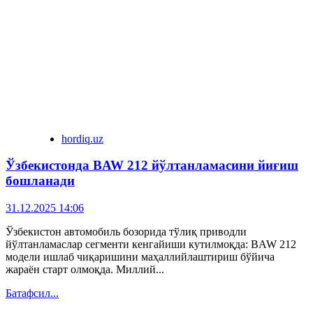
hordiq.uz
Ўзбекистонда BAW 212 йўлтанламасини йиғиш
бошланади
31.12.2025 14:06
Ўзбекистон автомобиль бозорида тўлиқ приводли
йўлтанламаслар сегменти кенгайиши кутилмоқда: BAW 212
модели ишлаб чиқаришини маҳаллийлаштириш бўйича
жараён старт олмоқда. Миллий...
Батафсил...