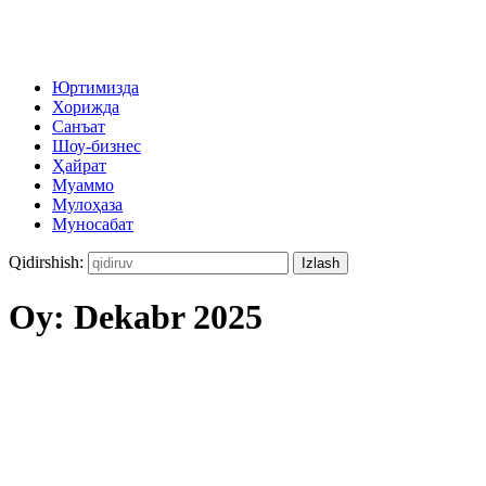
Юртимизда
Хорижда
Санъат
Шоу-бизнес
Ҳайрат
Муаммо
Мулоҳаза
Муносабат
Qidirshish:
Oy:
Dekabr 2025