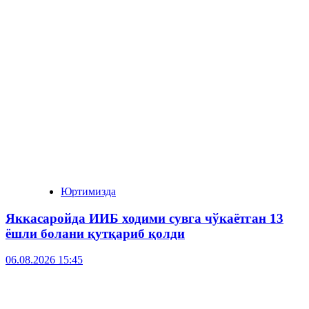
Юртимизда
Яккасаройда ИИБ ходими сувга чўкаётган 13
ёшли болани қутқариб қолди
06.08.2026 15:45