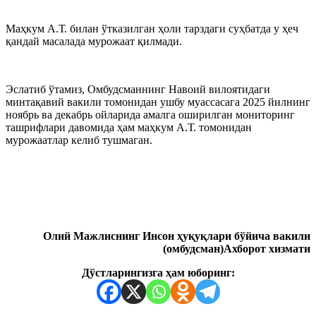
Маҳкум А.Т. билан ўтказилган ҳоли тарздаги суҳбатда у ҳеч
қандай масалада мурожаат қилмади.
Эслатиб ўтамиз, Омбудсманнинг Навоий вилоятидаги
минтақавий вакили томонидан ушбу муассасага 2025 йилнинг
ноябрь ва декабрь ойларида амалга оширилган мониторинг
ташрифлари давомида ҳам маҳкум А.Т. томонидан
мурожаатлар келиб тушмаган.
Олий Мажлиснинг Инсон ҳуқуқлари бўйича вакили
(омбудсман)Ахборот хизмати
Дўстларингизга ҳам юборинг: