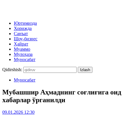
Юртимизда
Хорижда
Санъат
Шоу-бизнес
Ҳайрат
Муаммо
Мулоҳаза
Муносабат
Qidirshish:
Муносабат
Мубашшир Аҳмаднинг соғлиғига оид
хабарлар ўрганилди
09.01.2026 12:30