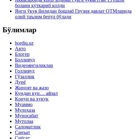
болани қутқариб қолди
Янги ўқув йилидан бошлаб Грузия давлат ОТМларида
олий таълим бепул бўлади
Бўлимлар
hordiq.uz
Авто
Блогер
Болливуд
Видеоянгиликлар
Голливуд
Гўзаллик
Дунё
Жиноят ва жазо
Кундан кун… афзал
Қонун ва ҳуқуқ
Муаммо
Мулоҳаза
Муносабат
Мутолаа
Саломатлик
Санъат
Сиёсат