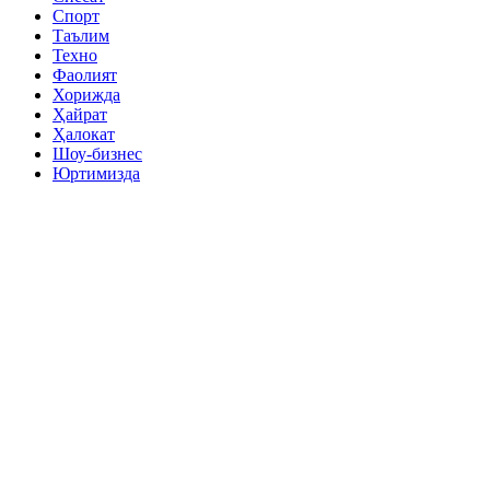
Спорт
Таълим
Техно
Фаолият
Хорижда
Ҳайрат
Ҳалокат
Шоу-бизнес
Юртимизда