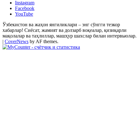
Instagram
Facebook
YouTube
Ўзбекистон ва жаҳон янгиликлари – энг сўнгги тезкор
хабарлар! Сиёсат, жамият ва долзарб воқеалар, қизиқарли
мақолалар ва таҳлиллар, машҳур шахслар билан интервьюлар.
|
CoverNews
by AF themes.