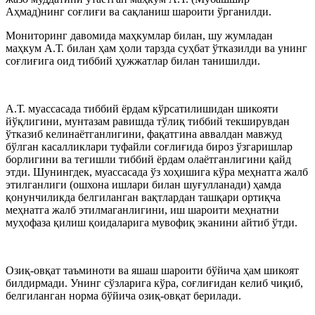
Аҳмад)нинг соғлиғи ва сақланиш шароити ўрганилди.
Мониторинг давомида маҳкумлар билан, шу жумладан
маҳкум А.Т. билан ҳам ҳоли тарзда суҳбат ўтказилди ва унинг
соғлиғига оид тиббий ҳужжатлар билан танишилди.
А.Т. муассасада тиббий ёрдам кўрсатилишидан шикояти
йўқлигини, мунтазам равишда тўлиқ тиббий текширувдан
ўтказиб келинаётганлигини, фақатгина аввалдан мавжуд
бўлган касалликлари туфайли соғлиғида бироз ўзгаришлар
борлигини ва тегишли тиббий ёрдам олаётганлигини қайд
этди. Шунингдек, муассасада ўз хоҳишига кўра меҳнатга жалб
этилганлиги (ошхона ишлари билан шуғулланади) ҳамда
қонунчиликда белгиланган вақтлардан ташқари ортиқча
меҳнатга жалб этилмаганлигини, иш шароити меҳнатни
муҳофаза қилиш қоидаларига мувофиқ эканини айтиб ўтди.
Озиқ-овқат таъминоти ва яшаш шароити бўйича ҳам шикоят
билдирмади. Унинг сўзларига кўра, соғлиғидан келиб чиқиб,
белгиланган норма бўйича озиқ-овқат берилади.