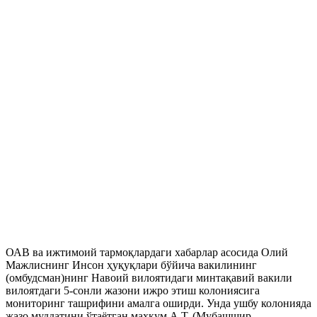
ОАВ ва ижтимоий тармоқлардаги хабарлар асосида Олий
Мажлиснинг Инсон ҳуқуқлари бўйича вакилининг
(омбудсман)нинг Навоий вилоятидаги минтақавий вакили
вилоятдаги 5-сонли жазони ижро этиш колониясига
мониторинг ташрифини амалга оширди. Унда ушбу колонияда
жазо муддатини ўтаётган маҳкум А.Т. (Мубашшир