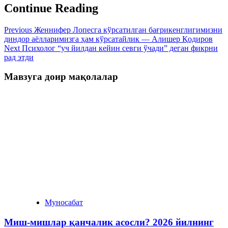
Continue Reading
Previous
Женнифер Лопесга кўрсатилган бағрикенглигимизни
диндор аёлларимизга ҳам кўрсатайлик — Алишер Қодиров
Next
Психолог “уч йилдан кейин севги ўчади” деган фикрни
рад этди
Мавзуга доир мақолалар
Муносабат
Миш-мишлар қанчалик асосли? 2026 йилнинг