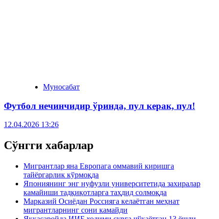
Муносабат
Футбол нечинчидир ўринда, пул керак, пул!
12.04.2026 13:26
Сўнгги хабарлар
Мигрантлар яна Европага оммавий киришга
тайёргарлик кўрмоқда
Япониянинг энг нуфузли университетида захиралар
камайиши тадқиқотларга таҳдид солмоқда
Марказий Осиёдан Россияга келаётган меҳнат
мигрантларнинг сони камайди
Яккасаройда ИИБ ходими сувга чўкаётган 13 ёшли