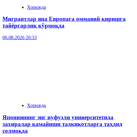
Хорижда
Мигрантлар яна Европага оммавий киришга
тайёргарлик кўрмоқда
06.08.2026 20:33
Хорижда
Япониянинг энг нуфузли университетида
захиралар камайиши тадқиқотларга таҳдид
солмоқда