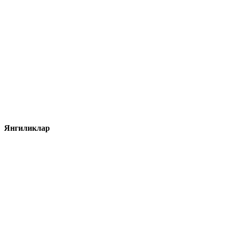
Янгиликлар