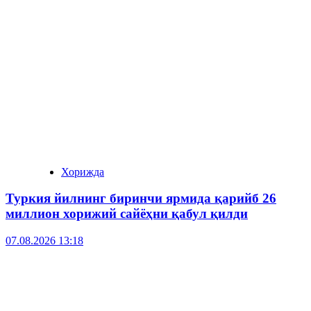
Хорижда
Туркия йилнинг биринчи ярмида қарийб 26
миллион хорижий сайёҳни қабул қилди
07.08.2026 13:18