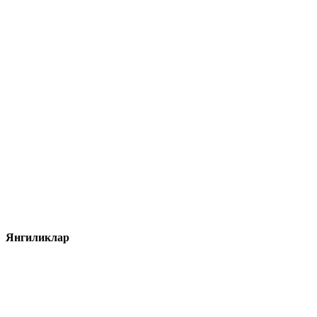
Янгиликлар