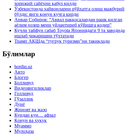
хорижий сайёҳни қабул қилди
Ўзбекистонда ҳайвонларни рўйхатга олиш мажбурий
бўлди: янги қонун кучга кирди
Анвар Собиров: “Аввал раққосалардан рашк қилган
аёлим ҳозир мени уйлантириб қўйишга қодир”
Кучли тайфун сабаб Toyota Япониядаги 9 та заводида
ишлаб чиқаришни тўхтатади
Трамп АҚШда “туғруқ туризми”ни тақиқлади
Бўлимлар
hordiq.uz
Авто
Блогер
Болливуд
Видеоянгиликлар
Голливуд
Гўзаллик
Дунё
Жиноят ва жазо
Кундан кун… афзал
Қонун ва ҳуқуқ
Муаммо
Мулоҳаза