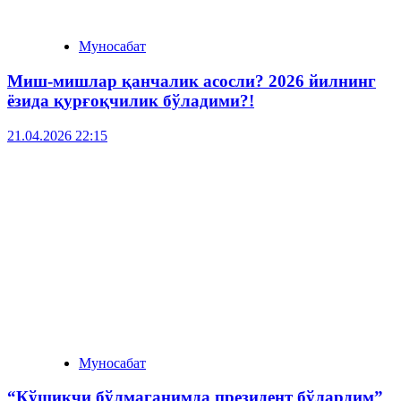
Муносабат
Миш-мишлар қанчалик асосли? 2026 йилнинг
ёзида қурғоқчилик бўладими?!
21.04.2026 22:15
Муносабат
“Қўшиқчи бўлмаганимда президент бўлардим”