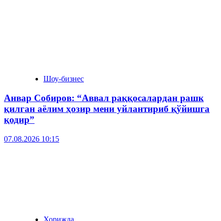
Шоу-бизнес
Анвар Собиров: “Аввал раққосалардан рашк
қилган аёлим ҳозир мени уйлантириб қўйишга
қодир”
07.08.2026 10:15
Хорижда