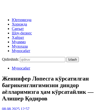
Юртимизда
Хорижда
Санъат
Шоу-бизнес
Ҳайрат
Муаммо
Мулоҳаза
Муносабат
Qidirshish:
Муносабат
Женнифер Лопесга кўрсатилган
бағрикенглигимизни диндор
аёлларимизга ҳам кўрсатайлик —
Алишер Қодиров
08.08.2025 12:57