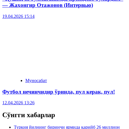
— Жаҳонгир Отажонов (Интервью)
19.04.2026 15:14
Муносабат
Футбол нечинчидир ўринда, пул керак, пул!
12.04.2026 13:26
Сўнгги хабарлар
Туркия йилнинг биринчи ярмида қарийб 26 миллион