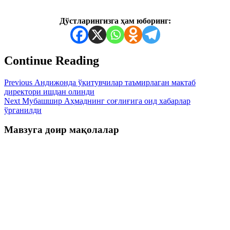
Дўстларингизга ҳам юборинг:
Continue Reading
Previous
Андижонда ўқитувчилар таъмирлаган мактаб
директори ишдан олинди
Next
Мубашшир Аҳмаднинг соғлиғига оид хабарлар
ўрганилди
Мавзуга доир мақолалар