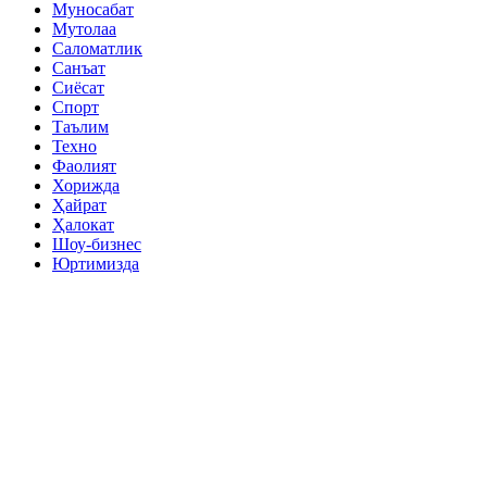
Муносабат
Мутолаа
Саломатлик
Санъат
Сиёсат
Спорт
Таълим
Техно
Фаолият
Хорижда
Ҳайрат
Ҳалокат
Шоу-бизнес
Юртимизда