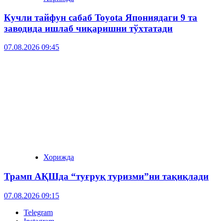
Кучли тайфун сабаб Toyota Япониядаги 9 та
заводида ишлаб чиқаришни тўхтатади
07.08.2026 09:45
Хорижда
Трамп АҚШда “туғруқ туризми”ни тақиқлади
07.08.2026 09:15
Telegram