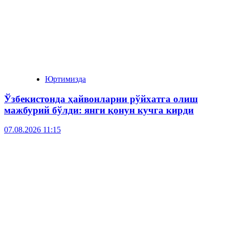
Юртимизда
Ўзбекистонда ҳайвонларни рўйхатга олиш
мажбурий бўлди: янги қонун кучга кирди
07.08.2026 11:15