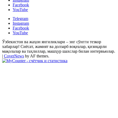
Instagram
Facebook
YouTube
Telegram
Instagram
Facebook
YouTube
Ўзбекистон ва жаҳон янгиликлари – энг сўнгги тезкор
хабарлар! Сиёсат, жамият ва долзарб воқеалар, қизиқарли
мақолалар ва таҳлиллар, машҳур шахслар билан интервьюлар.
|
CoverNews
by AF themes.