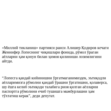
«Миллий тикланиш» партияси раиси Алишер Қодиров кечаги
Женнифер Лопеснинг чиқишлари фонида, рўмол ўраган
аёлларни ҳам қонун билан ҳимоя қилиниши лозимлигини
айтди.
“Лопесга қандай кийинишни ўргатмаганимиздек, эътиқодли
аёлларимизга рўмолни қандай ўрашни ўргатишни, қолаверса,
шу ёшга келиб эътиқоди талабига риоя қилган аёлларни
паспортга рўмолини ечиб тушишга мажбурлашни ҳам
тўхтатиш керак”, деди депутат.