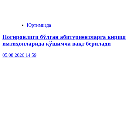
Юртимизда
Ногиронлиги бўлган абитуриентларга кириш
имтиҳонларида қўшимча вақт берилади
05.08.2026 14:59