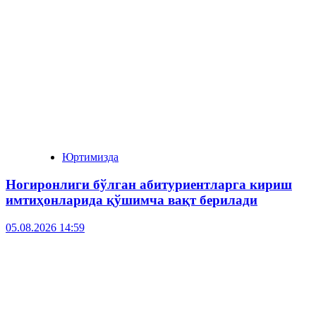
Юртимизда
Ногиронлиги бўлган абитуриентларга кириш
имтиҳонларида қўшимча вақт берилади
05.08.2026 14:59