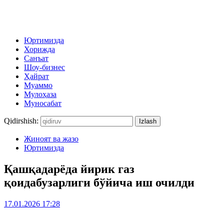
Юртимизда
Хорижда
Санъат
Шоу-бизнес
Ҳайрат
Муаммо
Мулоҳаза
Муносабат
Qidirshish:
Жиноят ва жазо
Юртимизда
Қашқадарёда йирик газ
қоидабузарлиги бўйича иш очилди
17.01.2026 17:28