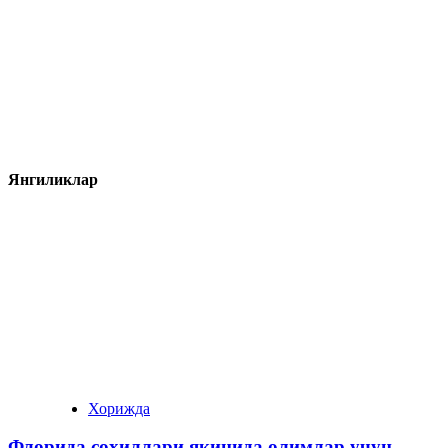
Янгиликлар
Хорижда
Флорида соҳиллари яқинида олимлар учун