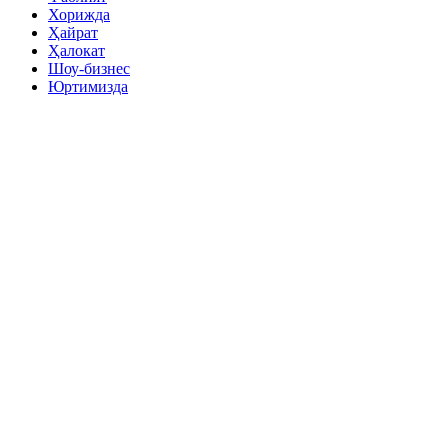
Хорижда
Ҳайрат
Ҳалокат
Шоу-бизнес
Юртимизда