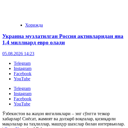
Хорижда
Украина музлатилган Россия активларидан яна
1,4 миллиард евро олади
05.08.2026 14:23
Telegram
Instagram
Facebook
YouTube
Telegram
Instagram
Facebook
YouTube
Ўзбекистон ва жаҳон янгиликлари – энг сўнгги тезкор
хабарлар! Сиёсат, жамият ва долзарб воқеалар, қизиқарли
мақолалар ва таҳлиллар, машҳур шахслар билан интервьюлар.