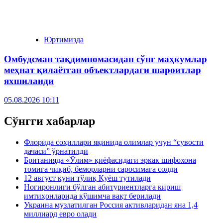
Юртимизда
Омбудсман тақдимномасидан сўнг маҳкумлар
меҳнат қилаётган объектлардаги шароитлар
яхшиланди
05.08.2026 10:11
Сўнгги хабарлар
Флорида соҳиллари яқинида олимлар учун “сувости
дачаси” ўрнатилди
Британияда «Ўлим» қиёфасидаги эркак шифохона
томига чиқиб, беморларни саросимага солди
12 август куни тўлиқ Қуёш тутилади
Ногиронлиги бўлган абитуриентларга кириш
имтиҳонларида қўшимча вақт берилади
Украина музлатилган Россия активларидан яна 1,4
миллиард евро олади