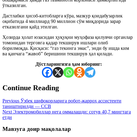
ўтказилган.
Дастлабки ҳисоб-китобларга кўра, мазкур қоидабузарлик
оқибатида 4 миллиард 90 миллион сўм миқдорида зарар
етказилгани қайд этилган.
Ҳозирда ҳолат юзасидан ҳуқуқни муҳофаза қилувчи органлар
томонидан терговга қадар текширув ишлари олиб
борилмоқда. Қисқаси: “газ текинга эмас”, энди бу ишда ким
ва қанчага “жавоб” беришини текширув ҳал қилади.
Дўстларингизга ҳам юборинг:
Continue Reading
Previous
Ўзбек шифокорларига робот-жарроҳ ассистенти
таништирилди — ССВ
Next
Электромобиллар нега оммалашди: сотув 40,7 мингтага
етди
Мавзуга доир мақолалар