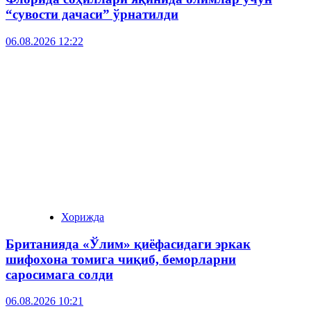
“сувости дачаси” ўрнатилди
06.08.2026 12:22
Хорижда
Британияда «Ўлим» қиёфасидаги эркак
шифохона томига чиқиб, беморларни
саросимага солди
06.08.2026 10:21