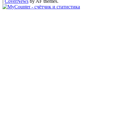
|
CoverNews
by AF themes.