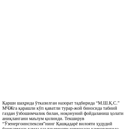
Қарши шаҳрида ўтказилган назорат тадбирида “М.Ш.Қ.С.”
МЧЖга қарашли кўп қаватли турар-жой биносида табиий
газдан ўзбошимчалик билан, ноқонуний фойдаланиш ҳолати
аниқлангани маълум қилинди. Текширув
“Ўзенергоинспексия”нинг Қашқадарё вилояти ҳудудий
бошқармаси ҳамда газ таъминоти корхонаси ҳамкорлигида