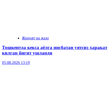
Жиноят ва жазо
Тошкентда кекса аёлга нисбатан уятсиз ҳаракат
қилган йигит ушланди
05.08.2026 13:19