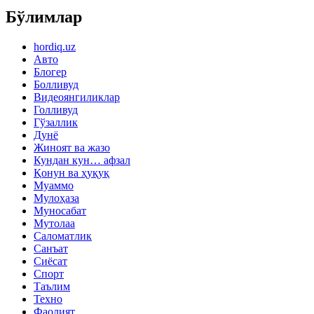
Бўлимлар
hordiq.uz
Авто
Блогер
Болливуд
Видеоянгиликлар
Голливуд
Гўзаллик
Дунё
Жиноят ва жазо
Кундан кун… афзал
Қонун ва ҳуқуқ
Муаммо
Мулоҳаза
Муносабат
Мутолаа
Саломатлик
Санъат
Сиёсат
Спорт
Таълим
Техно
Фаолият