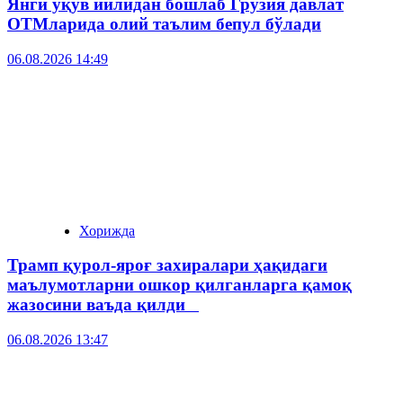
Янги ўқув йилидан бошлаб Грузия давлат
ОТМларида олий таълим бепул бўлади
06.08.2026 14:49
Хорижда
Трамп қурол-яроғ захиралари ҳақидаги
маълумотларни ошкор қилганларга қамоқ
жазосини ваъда қилди
06.08.2026 13:47