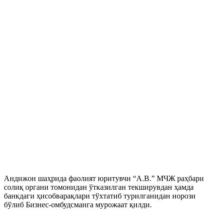
Андижон шаҳрида фаолият юритувчи “A.B.” МЧЖ раҳбари
солиқ органи томонидан ўтказилган текширувдан ҳамда
банкдаги ҳисобварақлари тўхтатиб турилганидан норози
бўлиб Бизнес-омбудсманга мурожаат қилди.