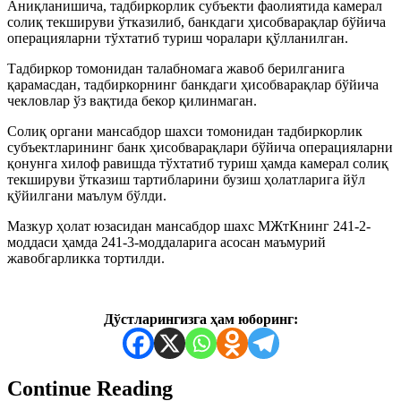
Аниқланишича, тадбиркорлик субъекти фаолиятида камерал
солиқ текшируви ўтказилиб, банкдаги ҳисобварақлар бўйича
операцияларни тўхтатиб туриш чоралари қўлланилган.
Тадбиркор томонидан талабномага жавоб берилганига
қарамасдан, тадбиркорнинг банкдаги ҳисобварақлар бўйича
чекловлар ўз вақтида бекор қилинмаган.
Солиқ органи мансабдор шахси томонидан тадбиркорлик
субъектларининг банк ҳисобварақлари бўйича операцияларни
қонунга хилоф равишда тўхтатиб туриш ҳамда камерал солиқ
текшируви ўтказиш тартибларини бузиш ҳолатларига йўл
қўйилгани маълум бўлди.
Мазкур ҳолат юзасидан мансабдор шахс МЖтКнинг 241-2-
моддаси ҳамда 241-3-моддаларига асосан маъмурий
жавобгарликка тортилди.
Дўстларингизга ҳам юборинг:
Continue Reading