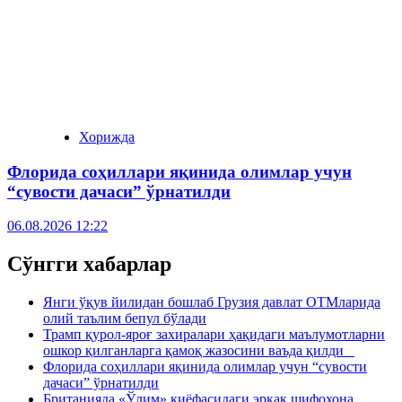
Хорижда
Флорида соҳиллари яқинида олимлар учун
“сувости дачаси” ўрнатилди
06.08.2026 12:22
Сўнгги хабарлар
Янги ўқув йилидан бошлаб Грузия давлат ОТМларида
олий таълим бепул бўлади
Трамп қурол-яроғ захиралари ҳақидаги маълумотларни
ошкор қилганларга қамоқ жазосини ваъда қилди
Флорида соҳиллари яқинида олимлар учун “сувости
дачаси” ўрнатилди
Британияда «Ўлим» қиёфасидаги эркак шифохона