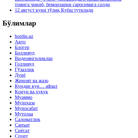
томига чиқиб, беморларни саросимага солди
12 август куни тўлиқ Қуёш тутилади
Бўлимлар
hordiq.uz
Авто
Блогер
Болливуд
Видеоянгиликлар
Голливуд
Гўзаллик
Дунё
Жиноят ва жазо
Кундан кун… афзал
Қонун ва ҳуқуқ
Муаммо
Мулоҳаза
Муносабат
Мутолаа
Саломатлик
Санъат
Сиёсат
Спорт