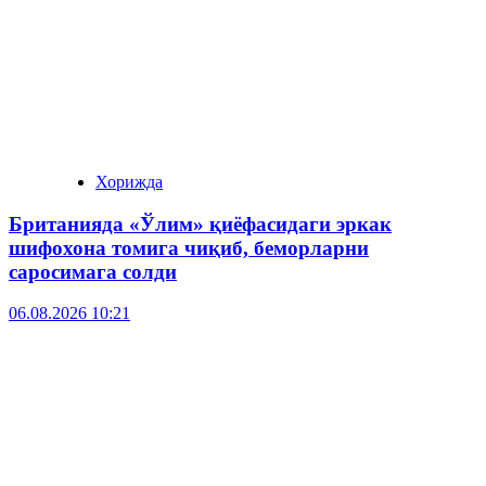
Хорижда
Британияда «Ўлим» қиёфасидаги эркак
шифохона томига чиқиб, беморларни
саросимага солди
06.08.2026 10:21