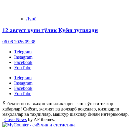
Дунё
12 август куни тўлиқ Қуёш тутилади
06.08.2026 09:38
Telegram
Instagram
Facebook
YouTube
Telegram
Instagram
Facebook
YouTube
Ўзбекистон ва жаҳон янгиликлари – энг сўнгги тезкор
хабарлар! Сиёсат, жамият ва долзарб воқеалар, қизиқарли
мақолалар ва таҳлиллар, машҳур шахслар билан интервьюлар.
|
CoverNews
by AF themes.