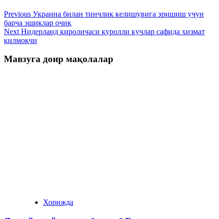
Previous
Украина билан тинчлик келишувига эришиш учун
барча эшиклар очиқ
Next
Нидерланд қироличаси қуролли кучлар сафида хизмат
қилмоқчи
Мавзуга доир мақолалар
Хорижда