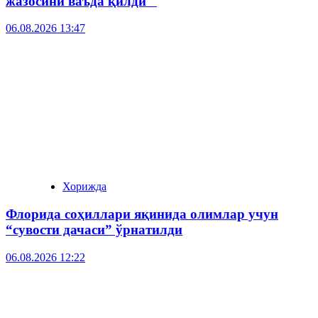
жазосини ваъда қилди
06.08.2026 13:47
Хорижда
Флорида соҳиллари яқинида олимлар учун
“сувости дачаси” ўрнатилди
06.08.2026 12:22