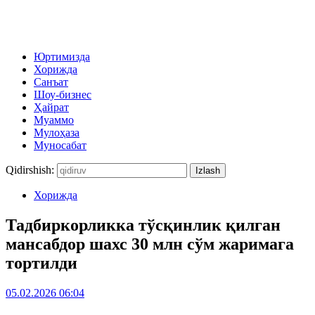
Юртимизда
Хорижда
Санъат
Шоу-бизнес
Ҳайрат
Муаммо
Мулоҳаза
Муносабат
Qidirshish:
Хорижда
Тадбиркорликка тўсқинлик қилган
мансабдор шахс 30 млн сўм жаримага
тортилди
05.02.2026 06:04