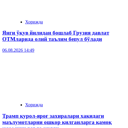
Хорижда
Янги ўқув йилидан бошлаб Грузия давлат
ОТМларида олий таълим бепул бўлади
06.08.2026 14:49
Хорижда
Трамп қурол-яроғ захиралари ҳақидаги
маълумотларни ошкор қилганларга қамоқ