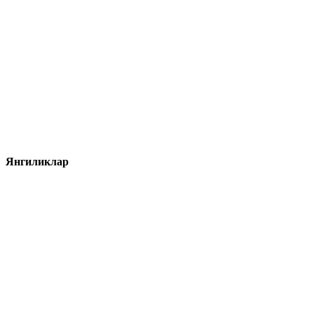
Янгиликлар