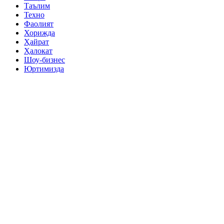
Таълим
Техно
Фаолият
Хорижда
Ҳайрат
Ҳалокат
Шоу-бизнес
Юртимизда