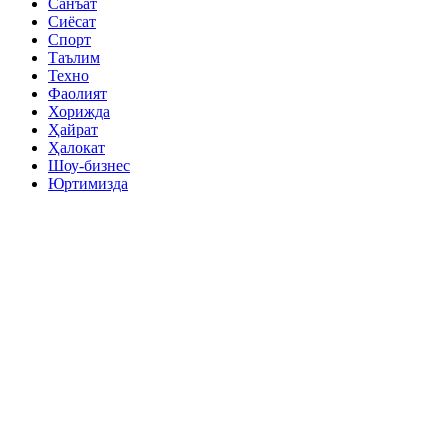
Санъат
Сиёсат
Спорт
Таълим
Техно
Фаолият
Хорижда
Ҳайрат
Ҳалокат
Шоу-бизнес
Юртимизда