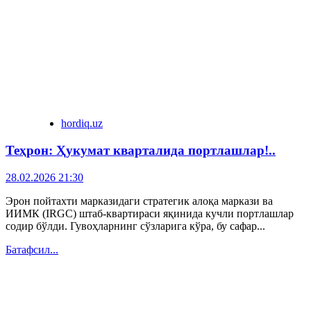
hordiq.uz
Теҳрон: Ҳукумат кварталида портлашлар!..
28.02.2026 21:30
Эрон пойтахти марказидаги стратегик алоқа маркази ва
ИИМК (IRGC) штаб-квартираси яқинида кучли портлашлар
содир бўлди. Гувоҳларнинг сўзларига кўра, бу сафар...
Батафсил...