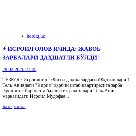
hordiq.uz
⚡️ ИСРОИЛ ОЛОВ ИЧИДА: ЖАВОБ
ЗАРБАЛАРИ ДАҲШАТЛИ БЎЛДИ!
28.02.2026 21:45
ТЕЗКОР: Исроилнинг сўнгги дақиқалардаги йўқотишлари 1.
Тель-Авивдаги "Кирия" ҳарбий штаб-квартирасига зарба
Эроннинг бир нечта баллистик ракеталари Тель-Авив
марказидаги Исроил Мудофаа...
Батафсил...