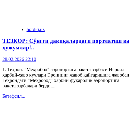
hordiq.uz
ТЕЗКОР: Сўнгги дақиқалардаги портлатиш ва
ҳужумлар!..
28.02.2026 22:10
1. Теҳрон: "Меҳробод" аэропортига ракета зарбаси Исроил
ҳарбий-ҳаво кучлари Эроннинг жавоб қайтаришига жавобан
Теҳрондаги "Меҳробод" ҳарбий-фуқаролик аэропортига
ракета зарбалари берди....
Батафсил...