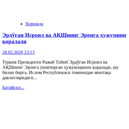
Хорижда
Эрдўған Исроил ва АҚШнинг Эронга ҳужумини
қоралади
28.02.2026 23:13
Туркия Президенти Ражаб Тойиб Эрдўған Исроил ва
АҚШнинг Эронга уюштирган ҳужумларини қоралади, шу
билан бирга, Ислом Республикаси томонидан минтақа
давлатларидаги...
Батафсил...