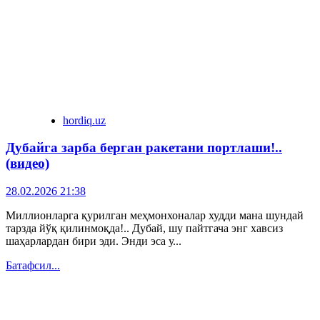
hordiq.uz
Дубайга зарба берган ракетани портлаши!..
(видео)
28.02.2026 21:38
Миллионларга қурилган меҳмонхоналар худди мана шундай
тарзда йўқ қилинмоқда!.. Дубай, шу пайтгача энг хавсиз
шаҳарлардан бири эди. Энди эса у...
Батафсил...