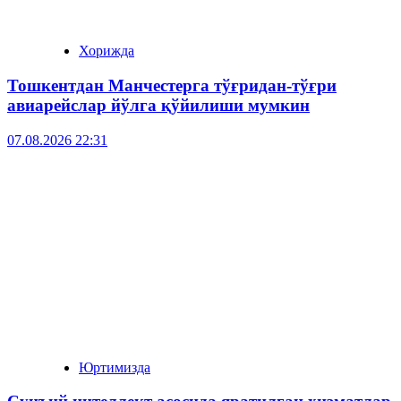
Хорижда
Тошкентдан Манчестерга тўғридан-тўғри
авиарейслар йўлга қўйилиши мумкин
07.08.2026 22:31
Юртимизда