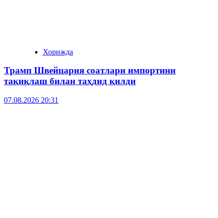
Хорижда
Трамп Швейцария соатлари импортини
тақиқлаш билан таҳдид қилди
07.08.2026 20:31