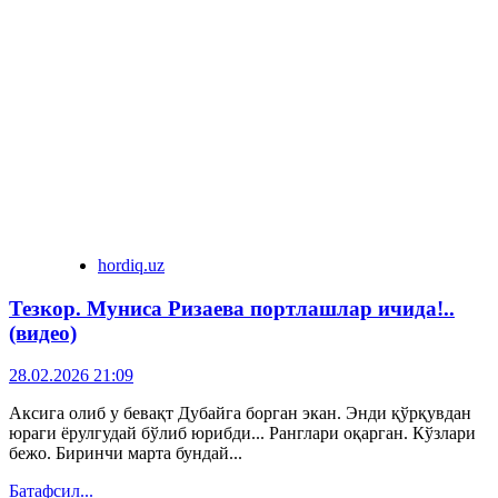
hordiq.uz
Тезкор. Муниса Ризаева портлашлар ичида!..
(видео)
28.02.2026 21:09
Аксига олиб у бевақт Дубайга борган экан. Энди қўрқувдан
юраги ёрулгудай бўлиб юрибди... Ранглари оқарган. Кўзлари
бежо. Биринчи марта бундай...
Батафсил...