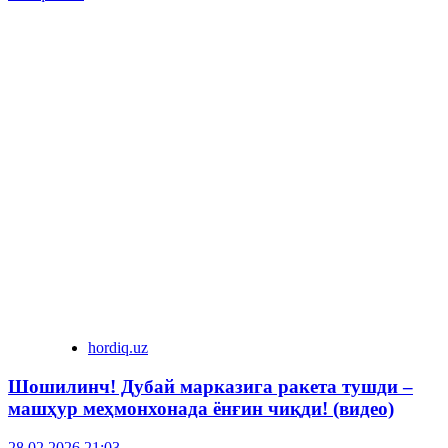
hordiq.uz
Шошилинч! Дубай марказига ракета тушди –
машҳур меҳмонхонада ёнғин чиқди! (видео)
28.02.2026 21:03