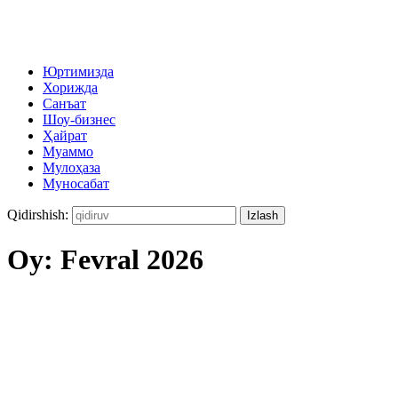
Юртимизда
Хорижда
Санъат
Шоу-бизнес
Ҳайрат
Муаммо
Мулоҳаза
Муносабат
Qidirshish:
Oy:
Fevral 2026