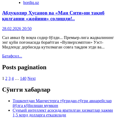
hordiq.uz
Абдуқодир Ҳусанов ва «Ман Сити»ни тақиб
қилганни «жойини» солишди!..
28.02.2026 20:50
Сал аввал бу воқеа содир бўлди... Премьер-лига жадвалининг
энг қуйи поғонасида бораётган «Вулверхэмптон» Уэст-
Мидлендс дербисида кутилмаган совға тақдим этди ва...
Батафсил...
Posts pagination
1
2
3
4
…
140
Next
Сўнгги хабарлар
Тошкентдан Манчестерга тўғридан-тўғри авиарейслар
йўлга қўйилиши мумкин
Сунъий интеллект асосида яратилган хизматлар ҳажми
1,5 млрд долларга етказилади