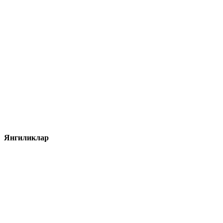
Янгиликлар