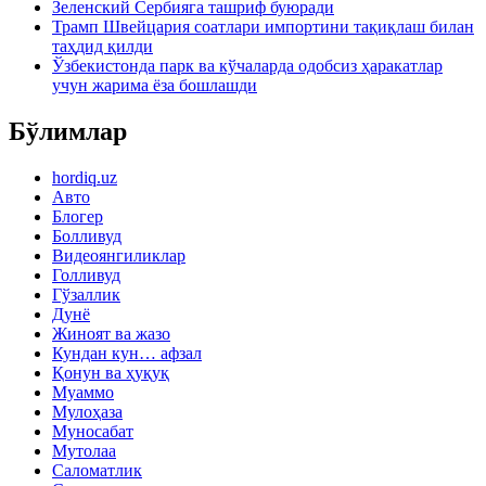
Зеленский Сербияга ташриф буюради
Трамп Швейцария соатлари импортини тақиқлаш билан
таҳдид қилди
Ўзбекистонда парк ва кўчаларда одобсиз ҳаракатлар
учун жарима ёза бошлашди
Бўлимлар
hordiq.uz
Авто
Блогер
Болливуд
Видеоянгиликлар
Голливуд
Гўзаллик
Дунё
Жиноят ва жазо
Кундан кун… афзал
Қонун ва ҳуқуқ
Муаммо
Мулоҳаза
Муносабат
Мутолаа
Саломатлик