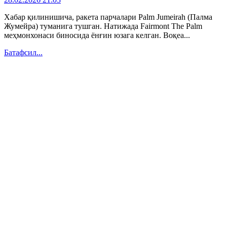
Хабар қилинишича, ракета парчалари Palm Jumeirah (Палма
Жумейра) туманига тушган. Натижада Fairmont The Palm
меҳмонхонаси биносида ёнғин юзага келган. Воқеа...
Батафсил...