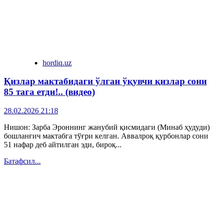
hordiq.uz
Қизлар мактабидаги ўлган ўқувчи қизлар сони
85 тага етди!.. (видео)
28.02.2026 21:18
Нишон: Зарба Эроннинг жанубий қисмидаги (Минаб ҳудуди)
бошланғич мактабга тўғри келган. Аввалроқ қурбонлар сони
51 нафар деб айтилган эди, бироқ...
Батафсил...