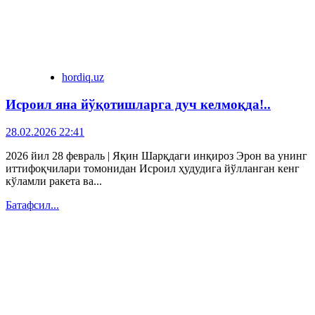
hordiq.uz
Исроил яна йўқотишларга дуч келмоқда!..
28.02.2026 22:41
2026 йил 28 февраль | Яқин Шарқдаги инқироз Эрон ва унинг
иттифоқчилари томонидан Исроил ҳудудига йўлланган кенг
кўламли ракета ва...
Батафсил...