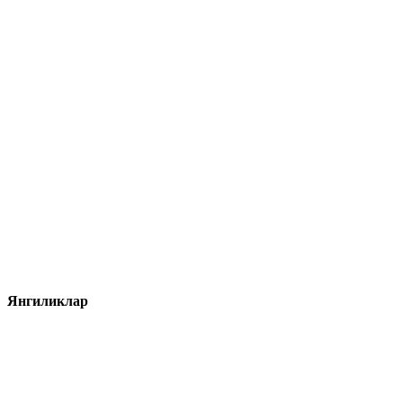
Янгиликлар