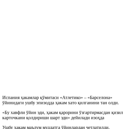
Испания ҳакамлар қўмитаси «Атлетико» – «Барселона»
ўйинидаги ушбу эпизодда ҳакам хато қилганини тан олди.
«Бу хавфли ўйин эди, ҳакам қарорини ўзгартирмасдан қизил
карточкани қолдириши шарт эди» дейилади изоҳда
Ушбу ҳакам маълум муддатга ўйинлардан четлатилди.