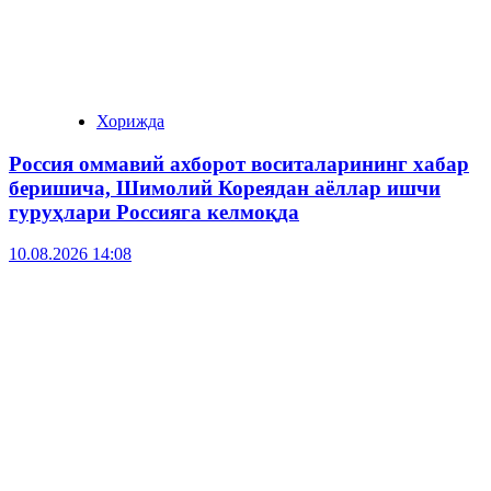
Хорижда
Россия оммавий ахборот воситаларининг хабар
беришича, Шимолий Кореядан аёллар ишчи
гуруҳлари Россияга келмоқда
10.08.2026 14:08