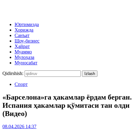
Юртимизда
Хорижда
Санъат
Шоу-бизнес
Ҳайрат
Муаммо
Мулоҳаза
Муносабат
Qidirshish:
Спорт
«Барселона»га ҳакамлар ёрдам берган.
Испания ҳакамлар қўмитаси тан олди
(Видео)
08.04.2026 14:37