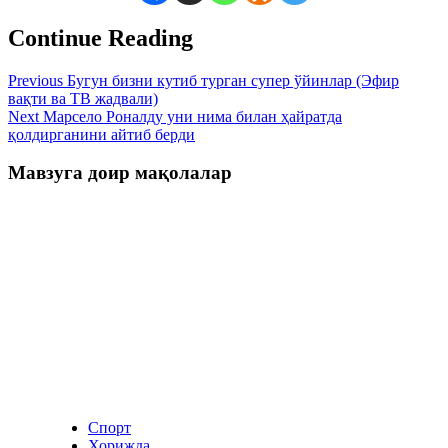
Continue Reading
Previous
Бугун бизни кутиб турган супер ўйинлар (Эфир
вақти ва ТВ жадвали)
Next
Марсело Роналду уни нима билан ҳайратда
қолдирганини айтиб берди
Мавзуга доир мақолалар
Спорт
Хорижда