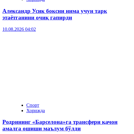
Александр Усик боксни нима учун тарк
этаётганини очиқ гапирди
10.08.2026 04:02
Спорт
Хорижда
Родрининг «Барселона»га трансфери қачон
амалга ошиши маълум бўлди