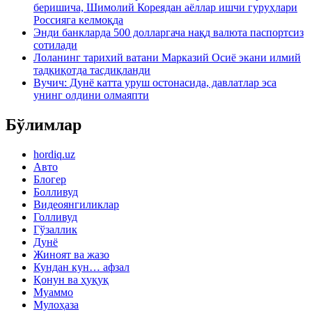
беришича, Шимолий Кореядан аёллар ишчи гуруҳлари
Россияга келмоқда
Энди банкларда 500 долларгача нақд валюта паспортсиз
сотилади
Лоланинг тарихий ватани Марказий Осиё экани илмий
тадқиқотда тасдиқланди
Вучич: Дунё катта уруш остонасида, давлатлар эса
унинг олдини олмаяпти
Бўлимлар
hordiq.uz
Авто
Блогер
Болливуд
Видеоянгиликлар
Голливуд
Гўзаллик
Дунё
Жиноят ва жазо
Кундан кун… афзал
Қонун ва ҳуқуқ
Муаммо
Мулоҳаза