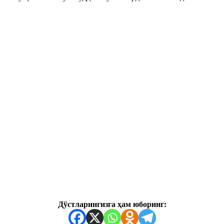
Дўстларингизга ҳам юборинг: