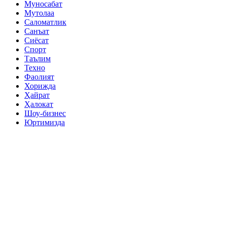
Муносабат
Мутолаа
Саломатлик
Санъат
Сиёсат
Спорт
Таълим
Техно
Фаолият
Хорижда
Ҳайрат
Ҳалокат
Шоу-бизнес
Юртимизда