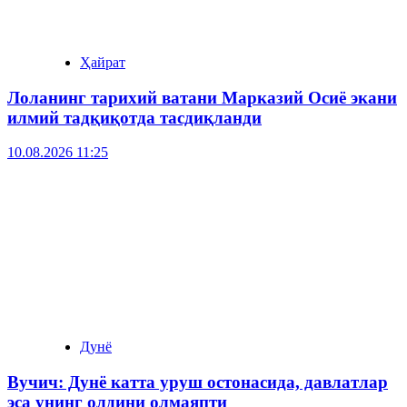
Ҳайрат
Лоланинг тарихий ватани Марказий Осиё экани
илмий тадқиқотда тасдиқланди
10.08.2026 11:25
Дунё
Вучич: Дунё катта уруш остонасида, давлатлар
эса унинг олдини олмаяпти