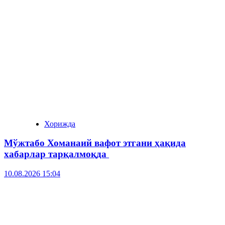
Хорижда
Мўжтабо Хоманаий вафот этгани ҳақида
хабарлар тарқалмоқда
10.08.2026 15:04