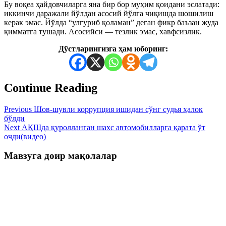
Бу воқеа ҳайдовчиларга яна бир бор муҳим қоидани эслатади:
иккинчи даражали йўлдан асосий йўлга чиқишда шошилиш
керак эмас. Йўлда “улгуриб қоламан” деган фикр баъзан жуда
қимматга тушади. Асосийси — тезлик эмас, хавфсизлик.
Дўстларингизга ҳам юборинг:
Continue Reading
Previous
Шов-шувли коррупция ишидан сўнг судья ҳалок
бўлди
Next
АҚШда қуролланган шахс автомобилларга қарата ўт
очди(видео)
Мавзуга доир мақолалар