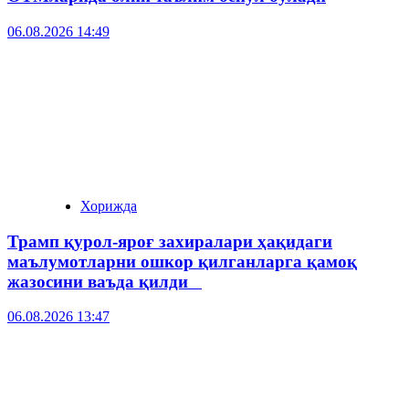
06.08.2026 14:49
Хорижда
Трамп қурол-яроғ захиралари ҳақидаги
маълумотларни ошкор қилганларга қамоқ
жазосини ваъда қилди
06.08.2026 13:47