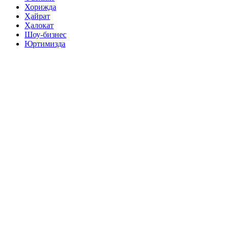
Хорижда
Ҳайрат
Ҳалокат
Шоу-бизнес
Юртимизда