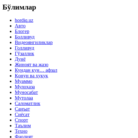
Бўлимлар
hordiq.uz
Авто
Блогер
Болливуд
Видеоянгиликлар
Голливуд
Гўзаллик
Дунё
Жиноят ва жазо
Кундан кун… афзал
Қонун ва ҳуқуқ
Муаммо
Мулоҳаза
Муносабат
Мутолаа
Саломатлик
Санъат
Сиёсат
Спорт
Таълим
Техно
Фаолият