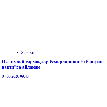
Ҳалокат
Ижтимоий тармоқлар ўсмирларнинг “тўлиқ иш
вақти”га айланди
04.08.2026 09:45