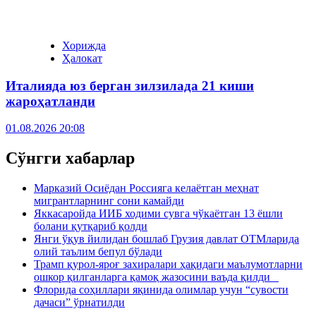
Хорижда
Ҳалокат
Италияда юз берган зилзилада 21 киши
жароҳатланди
01.08.2026 20:08
Сўнгги хабарлар
Марказий Осиёдан Россияга келаётган меҳнат
мигрантларнинг сони камайди
Яккасаройда ИИБ ходими сувга чўкаётган 13 ёшли
болани қутқариб қолди
Янги ўқув йилидан бошлаб Грузия давлат ОТМларида
олий таълим бепул бўлади
Трамп қурол-яроғ захиралари ҳақидаги маълумотларни
ошкор қилганларга қамоқ жазосини ваъда қилди
Флорида соҳиллари яқинида олимлар учун “сувости
дачаси” ўрнатилди