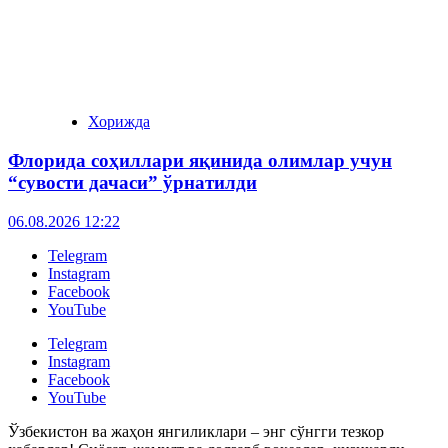
Хорижда
Флорида соҳиллари яқинида олимлар учун
“сувости дачаси” ўрнатилди
06.08.2026 12:22
Telegram
Instagram
Facebook
YouTube
Telegram
Instagram
Facebook
YouTube
Ўзбекистон ва жаҳон янгиликлари – энг сўнгги тезкор