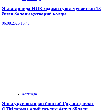
Яккасаройда ИИБ ходими сувга чўкаётган 13
ёшли болани қутқариб қолди
06.08.2026 15:45
Хорижда
Янги ўқув йилидан бошлаб Грузия давлат
ОТМларида олий таълим бепул бўлади