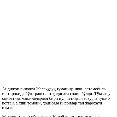
Андижон вилояти Жалақудуқ туманида икки автомобиль
иштирокида йўл-транспорт ҳодисаси содир бўлди. Тўқнашув
оқибатида машиналардан бири йўл четидаги зовурга тушиб
кетган. Яхши томони, ҳодисада инсонлар тан жароҳати
олмаган.
Маълумотларга кўра, воқеа 10 май куни тахминан соат