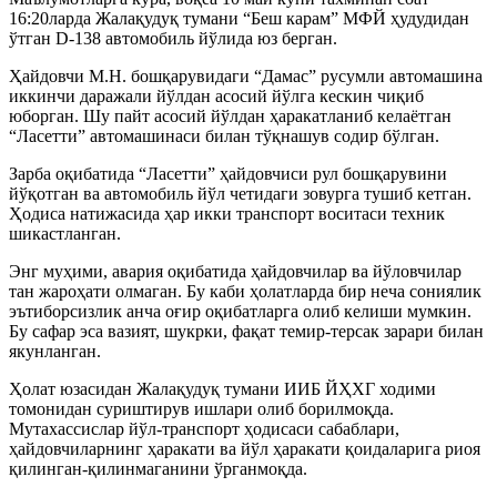
16:20ларда Жалақудуқ тумани “Беш карам” МФЙ ҳудудидан
ўтган D-138 автомобиль йўлида юз берган.
Ҳайдовчи М.Н. бошқарувидаги “Дамас” русумли автомашина
иккинчи даражали йўлдан асосий йўлга кескин чиқиб
юборган. Шу пайт асосий йўлдан ҳаракатланиб келаётган
“Ласетти” автомашинаси билан тўқнашув содир бўлган.
Зарба оқибатида “Ласетти” ҳайдовчиси рул бошқарувини
йўқотган ва автомобиль йўл четидаги зовурга тушиб кетган.
Ҳодиса натижасида ҳар икки транспорт воситаси техник
шикастланган.
Энг муҳими, авария оқибатида ҳайдовчилар ва йўловчилар
тан жароҳати олмаган. Бу каби ҳолатларда бир неча сониялик
эътиборсизлик анча оғир оқибатларга олиб келиши мумкин.
Бу сафар эса вазият, шукрки, фақат темир-терсак зарари билан
якунланган.
Ҳолат юзасидан Жалақудуқ тумани ИИБ ЙҲХГ ходими
томонидан суриштирув ишлари олиб борилмоқда.
Мутахассислар йўл-транспорт ҳодисаси сабаблари,
ҳайдовчиларнинг ҳаракати ва йўл ҳаракати қоидаларига риоя
қилинган-қилинмаганини ўрганмоқда.