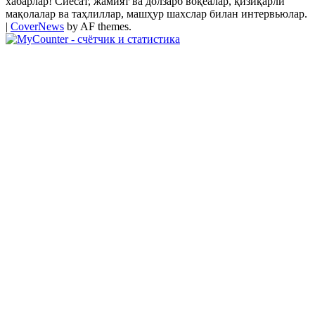
хабарлар! Сиёсат, жамият ва долзарб воқеалар, қизиқарли
мақолалар ва таҳлиллар, машҳур шахслар билан интервьюлар.
|
CoverNews
by AF themes.