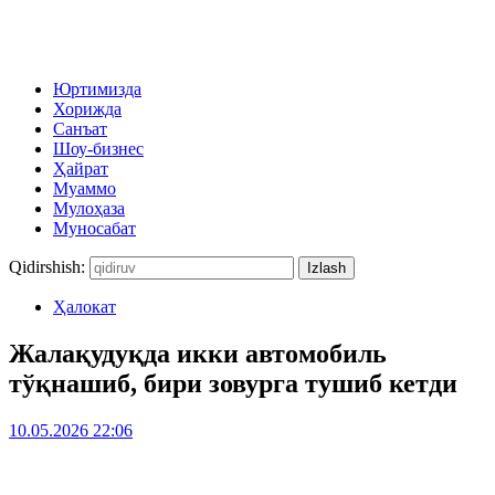
Юртимизда
Хорижда
Санъат
Шоу-бизнес
Ҳайрат
Муаммо
Мулоҳаза
Муносабат
Qidirshish:
Ҳалокат
Жалақудуқда икки автомобиль
тўқнашиб, бири зовурга тушиб кетди
10.05.2026 22:06