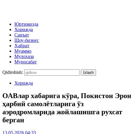
Юртимизда
Хорижда
Санъат
Шоу-бизнес
Ҳайрат
Муаммо
Мулоҳаза
Муносабат
Qidirshish:
Хорижда
ОАВлар хабарига кўра, Покистон Эрон
ҳарбий самолётларига ўз
аэродромларида жойлашишга рухсат
берган
13.05.2026 04:33