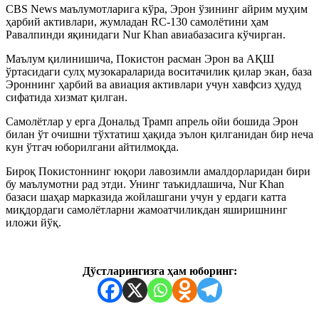
CBS News маълумотларига кўра, Эрон ўзининг айрим муҳим
ҳарбий активлари, жумладан RC-130 самолётини ҳам
Равалпинди яқинидаги Nur Khan авиабазасига кўчирган.
Маълум қилинишича, Покистон расман Эрон ва АҚШ
ўртасидаги сулҳ музокараларида воситачилик қилар экан, база
Эроннинг ҳарбий ва авиация активлари учун хавфсиз ҳудуд
сифатида хизмат қилган.
Самолётлар у ерга Дональд Трамп апрель ойи бошида Эрон
билан ўт очишни тўхтатиш ҳақида эълон қилганидан бир неча
кун ўтгач юборилгани айтилмоқда.
Бироқ Покистоннинг юқори лавозимли амалдорларидан бири
бу маълумотни рад этди. Унинг таъкидлашича, Nur Khan
базаси шаҳар марказида жойлашгани учун у ердаги катта
миқдордаги самолётларни жамоатчиликдан яширишнинг
иложи йўқ.
Дўстларингизга ҳам юборинг: