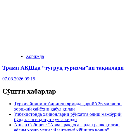
Хорижда
Трамп АҚШда “туғруқ туризми”ни тақиқлади
07.08.2026 09:15
Сўнгги хабарлар
Туркия йилнинг биринчи ярмида қарийб 26 миллион
хорижий сайёҳни қабул қилди
Ўзбекистонда ҳайвонларни рўйхатга олиш мажбурий
бўлди: янги қонун кучга кирди
Анвар Собиров: “Аввал раққосалардан рашк қилган
аёлим ҳозир мени уйлантириб қўйишга қодир”