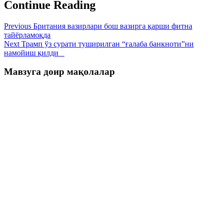
Continue Reading
Previous
Британия вазирлари бош вазирга қарши фитна
тайёрламоқда
Next
Трамп ўз сурати туширилган “ғалаба банкноти”ни
намойиш қилди
Мавзуга доир мақолалар