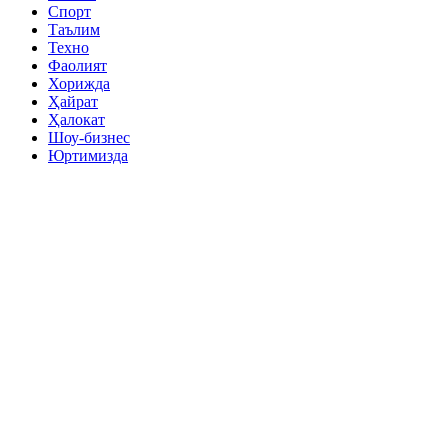
Спорт
Таълим
Техно
Фаолият
Хорижда
Ҳайрат
Ҳалокат
Шоу-бизнес
Юртимизда