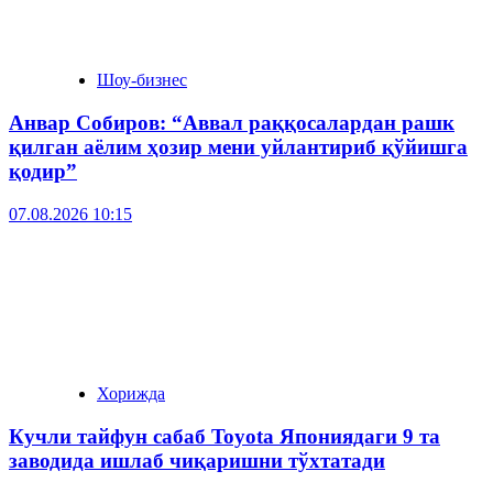
Шоу-бизнес
Анвар Собиров: “Аввал раққосалардан рашк
қилган аёлим ҳозир мени уйлантириб қўйишга
қодир”
07.08.2026 10:15
Хорижда
Кучли тайфун сабаб Toyota Япониядаги 9 та
заводида ишлаб чиқаришни тўхтатади