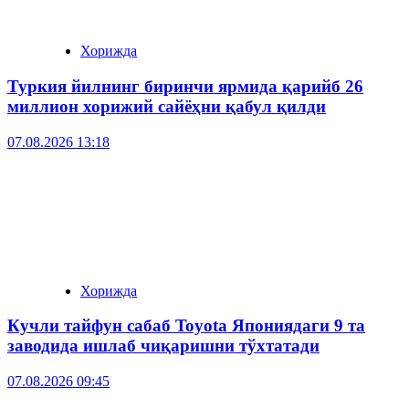
Хорижда
Туркия йилнинг биринчи ярмида қарийб 26
миллион хорижий сайёҳни қабул қилди
07.08.2026 13:18
Хорижда
Кучли тайфун сабаб Toyota Япониядаги 9 та
заводида ишлаб чиқаришни тўхтатади
07.08.2026 09:45