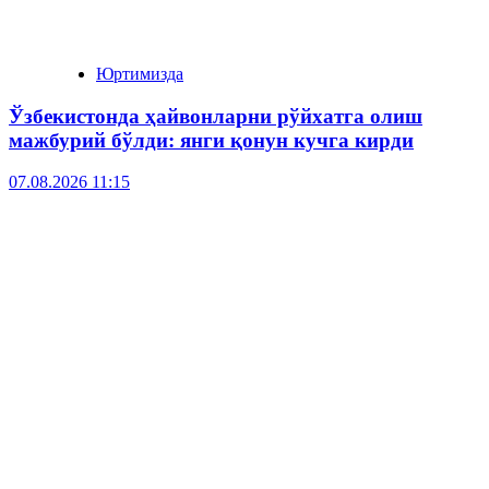
Юртимизда
Ўзбекистонда ҳайвонларни рўйхатга олиш
мажбурий бўлди: янги қонун кучга кирди
07.08.2026 11:15