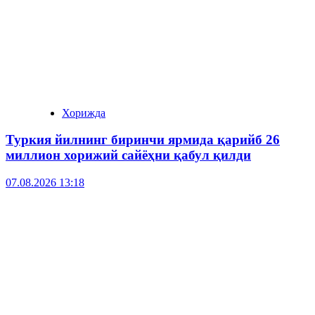
Хорижда
Туркия йилнинг биринчи ярмида қарийб 26
миллион хорижий сайёҳни қабул қилди
07.08.2026 13:18