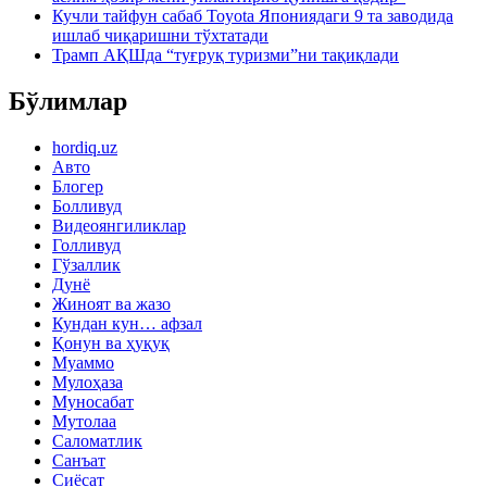
Кучли тайфун сабаб Toyota Япониядаги 9 та заводида
ишлаб чиқаришни тўхтатади
Трамп АҚШда “туғруқ туризми”ни тақиқлади
Бўлимлар
hordiq.uz
Авто
Блогер
Болливуд
Видеоянгиликлар
Голливуд
Гўзаллик
Дунё
Жиноят ва жазо
Кундан кун… афзал
Қонун ва ҳуқуқ
Муаммо
Мулоҳаза
Муносабат
Мутолаа
Саломатлик
Санъат
Сиёсат