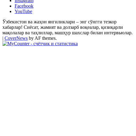
Instagram
Facebook
YouTube
Ўзбекистон ва жаҳон янгиликлари – энг сўнгги тезкор
хабарлар! Сиёсат, жамият ва долзарб воқеалар, қизиқарли
мақолалар ва таҳлиллар, машҳур шахслар билан интервьюлар.
|
CoverNews
by AF themes.