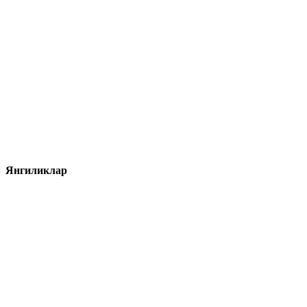
Янгиликлар