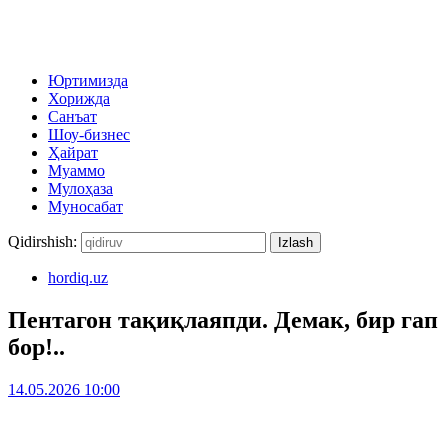
Юртимизда
Хорижда
Санъат
Шоу-бизнес
Ҳайрат
Муаммо
Мулоҳаза
Муносабат
Qidirshish:
hordiq.uz
Пентагон тақиқлаяпди. Демак, бир гап
бор!..
14.05.2026 10:00