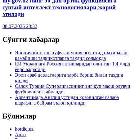
my.gov.uz нинг 50 дан ортиқ функциясига
сунъий интеллект технологиялари жорий
этилади
08.07.2026 23:32
Сўнгги хабарлар
Япониянинг энг нуфузли университетида захиралар
камайиши тадқиқотларга таҳдид солмоқда
ЕИ Украинага Россия активларидан олинган 1,4 млрд
евро ажратади
Эрон араб давлатларига зарба бериш билан таҳдид
қилди
Салоҳ Туркия Суперлигасининг энг кўп маош олувчи
футболчисига айланди
Аргентинада Англия устидан қозонилган ғалаба
шарафига байрам эълон қилинди
Бўлимлар
hordiq.uz
Авто