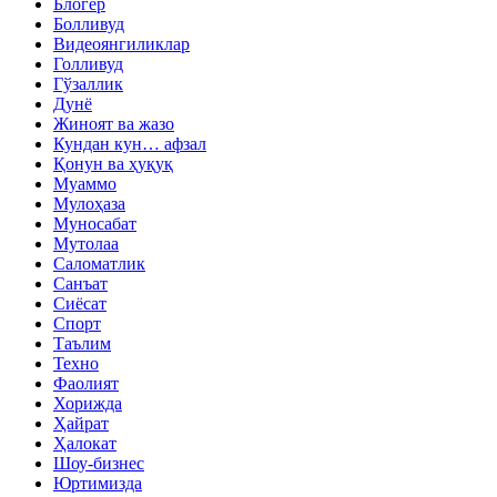
Блогер
Болливуд
Видеоянгиликлар
Голливуд
Гўзаллик
Дунё
Жиноят ва жазо
Кундан кун… афзал
Қонун ва ҳуқуқ
Муаммо
Мулоҳаза
Муносабат
Мутолаа
Саломатлик
Санъат
Сиёсат
Спорт
Таълим
Техно
Фаолият
Хорижда
Ҳайрат
Ҳалокат
Шоу-бизнес
Юртимизда