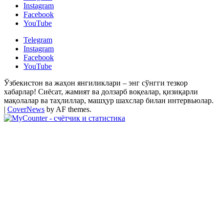
Instagram
Facebook
YouTube
Telegram
Instagram
Facebook
YouTube
Ўзбекистон ва жаҳон янгиликлари – энг сўнгги тезкор
хабарлар! Сиёсат, жамият ва долзарб воқеалар, қизиқарли
мақолалар ва таҳлиллар, машҳур шахслар билан интервьюлар.
|
CoverNews
by AF themes.