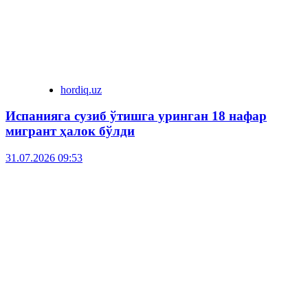
hordiq.uz
Испанияга сузиб ўтишга уринган 18 нафар
мигрант ҳалок бўлди
31.07.2026 09:53