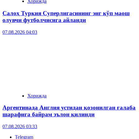
Хорижда
Салоҳ Туркия Суперлигасининг энг кўп маош
олувчи футболчисига айланди
07.08.2026 04:03
Хорижда
Аргентинада Англия устидан қозонилган ғалаба
шарафига байрам эълон қилинди
07.08.2026 03:33
Telegram