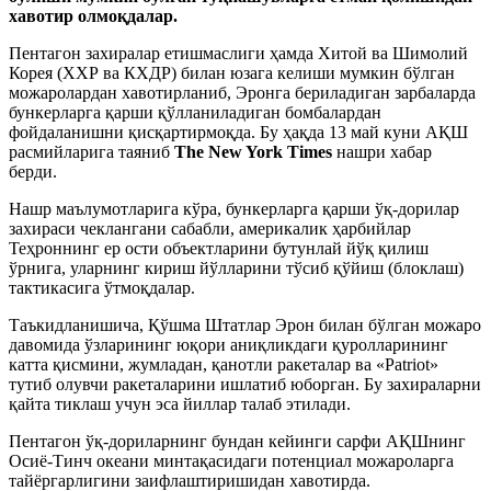
хавотир олмоқдалар.
Пентагон захиралар етишмаслиги ҳамда Хитой ва Шимолий
Корея (ХХР ва КХДР) билан юзага келиши мумкин бўлган
можаролардан хавотирланиб, Эронга бериладиган зарбаларда
бункерларга қарши қўлланиладиган бомбалардан
фойдаланишни қисқартирмоқда. Бу ҳақда 13 май куни АҚШ
расмийларига таяниб
The New York Times
нашри хабар
берди.
Нашр маълумотларига кўра, бункерларга қарши ўқ-дорилар
захираси чеклангани сабабли, америкалик ҳарбийлар
Теҳроннинг ер ости объектларини бутунлай йўқ қилиш
ўрнига, уларнинг кириш йўлларини тўсиб қўйиш (блоклаш)
тактикасига ўтмоқдалар.
Таъкидланишича, Қўшма Штатлар Эрон билан бўлган можаро
давомида ўзларининг юқори аниқликдаги қуролларининг
катта қисмини, жумладан, қанотли ракеталар ва «Patriot»
тутиб олувчи ракеталарини ишлатиб юборган. Бу захираларни
қайта тиклаш учун эса йиллар талаб этилади.
Пентагон ўқ-дориларнинг бундан кейинги сарфи АҚШнинг
Осиё-Тинч океани минтақасидаги потенциал можароларга
тайёргарлигини заифлаштиришидан хавотирда.