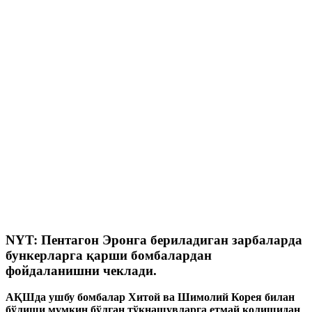
NYT: Пентагон Эронга бериладиган зарбаларда
бункерларга қарши бомбалардан
фойдаланишни чеклади.
АҚШда ушбу бомбалар Хитой ва Шимолий Корея билан
бўлиши мумкин бўлган тўқнашувларга етмай қолишидан