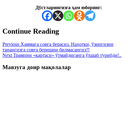
Дўстларингизга ҳам юборинг:
Continue Reading
Previous
Ҳаммага совға берасиз. Наҳотки, ўзингизни
танангизга совға беришни билмасангиз?!
Next
Трампни «картаси» ўтмайдиганга ўхшаб турибди!..
Мавзуга доир мақолалар