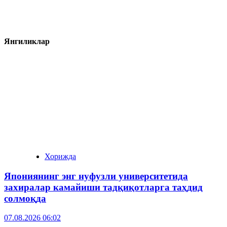
Янгиликлар
Хорижда
Япониянинг энг нуфузли университетида
захиралар камайиши тадқиқотларга таҳдид
солмоқда
07.08.2026 06:02