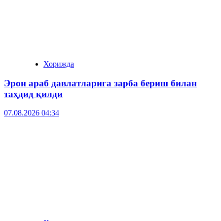
Хорижда
Эрон араб давлатларига зарба бериш билан
таҳдид қилди
07.08.2026 04:34