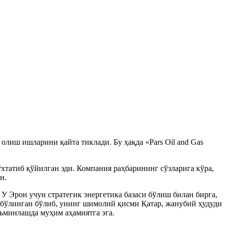
лиш ишларини қайта тиклади. Бу ҳақда «Pars Oil and Gas
хтатиб қўйилган эди. Компания раҳбарининг сўзларига кўра,
н.
У Эрон учун стратегик энергетика базаси бўлиш билан бирга,
а бўлинган бўлиб, унинг шимолий қисми Қатар, жанубий ҳудуди
аъминлашда муҳим аҳамиятга эга.