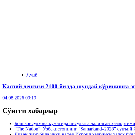
Дунё
Каспий денгизи 2100-йилда шундай кўринишга э
04.08.2026 09:19
Сўнгги хабарлар
Бош консулхона кўмагида инсультга чалинган ҳамюртим
“The Nation”: Ўзбекистоннинг “Samarkand–2028” сунъи
Ливан жанубида икки нафар Исроил ҳарбийси ҳалок бўл