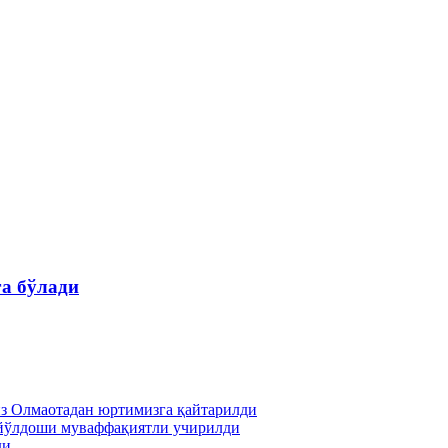
га бўлади
из Олмаотадан юртимизга қайтарилди
й йўлдоши муваффақиятли учирилди
ди