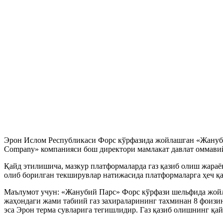
Эрон Ислом Республикаси Форс кўрфазида жойлашган «Жанубий 
Company» компанияси бош директори мамлакат давлат оммавий
Қайд этилишича, мазкур платформаларда газ қазиб олиш жараё
олиб борилган текширувлар натижасида платформаларга ҳеч қа
Маълумот учун: «Жанубий Парс» Форс кўрфази шельфида жойлаш
жаҳондаги жами табиий газ захираларининг тахминан 8 фоизин
эса Эрон терма сувларига тегишлидир. Газ қазиб олишнинг қа