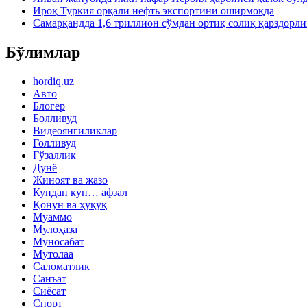
Ироқ Туркия орқали нефть экспортини оширмоқда
Самарқандда 1,6 триллион сўмдан ортиқ солиқ қарздорл
Бўлимлар
hordiq.uz
Авто
Блогер
Болливуд
Видеоянгиликлар
Голливуд
Гўзаллик
Дунё
Жиноят ва жазо
Кундан кун… афзал
Қонун ва ҳуқуқ
Муаммо
Мулоҳаза
Муносабат
Мутолаа
Саломатлик
Санъат
Сиёсат
Спорт