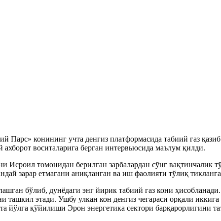
Парс» конининг учта денгиз платформасида табиий газ қазиб о
 ахборот воситаларига берган интервьюсида маълум қилди.
ни Исроил томонидан берилган зарбалардан сўнг вақтинчалик тў
ндай зарар етмагани аниқланган ва иш фаолияти тўлиқ тикланга
ган бўлиб, дунёдаги энг йирик табиий газ кони ҳисобланади. 
и ташкил этади. Ушбу улкан кон денгиз чегараси орқали иккиг
йта йўлга қўйилиши Эрон энергетика сектори барқарорлигини т