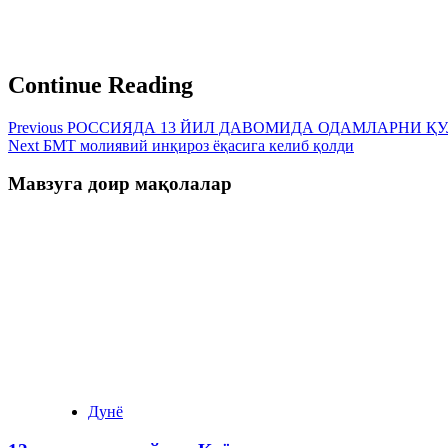
Continue Reading
Previous
РОССИЯДА 13 ЙИЛ ДАВОМИДА ОДАМЛАРНИ ҚУ
Next
БМТ молиявий инқироз ёқасига келиб қолди
Мавзуга доир мақолалар
Дунё