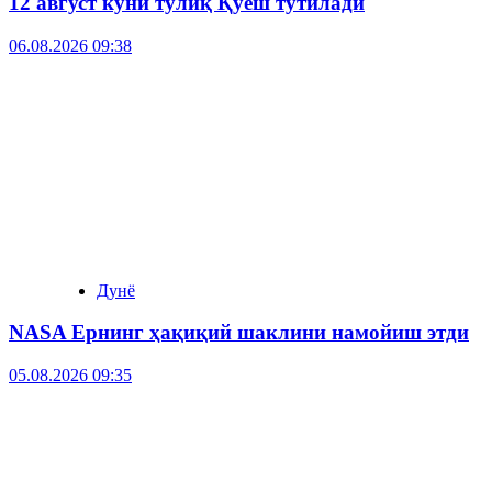
12 август куни тўлиқ Қуёш тутилади
06.08.2026 09:38
Дунё
NASA Ернинг ҳақиқий шаклини намойиш этди
05.08.2026 09:35