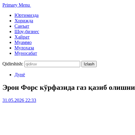
Primary Menu
Юртимизда
Хорижда
Санъат
Шоу-бизнес
Ҳайрат
Муаммо
Мулоҳаза
Муносабат
Qidirshish:
Дунё
Эрон Форс кўрфазида газ қазиб олишни
31.05.2026 22:33