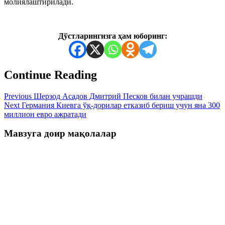
молиялаштирилади.
Дўстларингизга ҳам юборинг:
Continue Reading
Previous
Шерзод Асадов Дмитрий Песков билан учрашди
Next
Германия Киевга ўқ-дорилар етказиб бериш учун яна 300
миллион евро ажратади
Мавзуга доир мақолалар