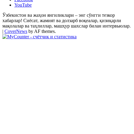
YouTube
Ўзбекистон ва жаҳон янгиликлари – энг сўнгги тезкор
хабарлар! Сиёсат, жамият ва долзарб воқеалар, қизиқарли
мақолалар ва таҳлиллар, машҳур шахслар билан интервьюлар.
|
CoverNews
by AF themes.