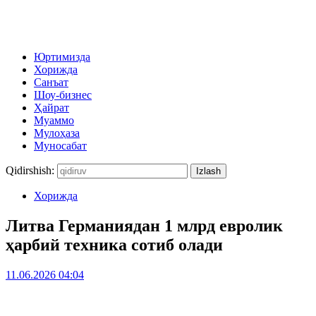
Юртимизда
Хорижда
Санъат
Шоу-бизнес
Ҳайрат
Муаммо
Мулоҳаза
Муносабат
Qidirshish:
Хорижда
Литва Германиядан 1 млрд евролик
ҳарбий техника сотиб олади
11.06.2026 04:04