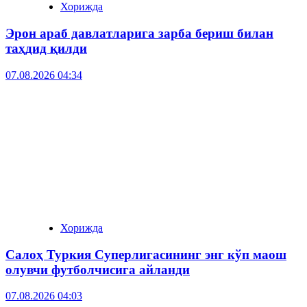
Хорижда
Эрон араб давлатларига зарба бериш билан
таҳдид қилди
07.08.2026 04:34
Хорижда
Салоҳ Туркия Суперлигасининг энг кўп маош
олувчи футболчисига айланди
07.08.2026 04:03