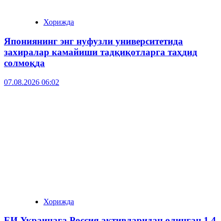
Хорижда
Япониянинг энг нуфузли университетида
захиралар камайиши тадқиқотларга таҳдид
солмоқда
07.08.2026 06:02
Хорижда
ЕИ Украинага Россия активларидан олинган 1,4