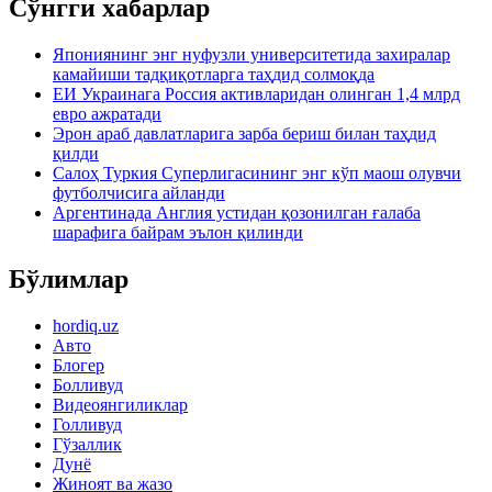
Сўнгги хабарлар
Япониянинг энг нуфузли университетида захиралар
камайиши тадқиқотларга таҳдид солмоқда
ЕИ Украинага Россия активларидан олинган 1,4 млрд
евро ажратади
Эрон араб давлатларига зарба бериш билан таҳдид
қилди
Салоҳ Туркия Суперлигасининг энг кўп маош олувчи
футболчисига айланди
Аргентинада Англия устидан қозонилган ғалаба
шарафига байрам эълон қилинди
Бўлимлар
hordiq.uz
Авто
Блогер
Болливуд
Видеоянгиликлар
Голливуд
Гўзаллик
Дунё
Жиноят ва жазо