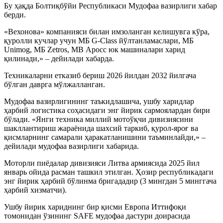
Бу ҳақда Болтиқбўйи Республикаси Мудофаа вазирлиги хабар
берди.
«Вехонова» компанияси билан имзоланган келишувга кўра,
қуролли кучлар учун МБ G-Class йўлтанламаслари, МБ
Unimog, МБ Zetros, MB Ароcс юк машиналари харид
қилинади,» – дейилади хабарда.​
Техникаларни етказиб бериш 2026 йилдан 2032 йилгача
бўлган даврга мўлжалланган.
Мудофаа вазирлигининг таъкидлашича, ушбу харидлар
ҳарбий логистика соҳасидаги энг йирик сармоялардан бири
бўлади. «Янги техника миллий мотоўқчи дивизиясини
шакллантириш жараёнида шахсий таркиб, қурол-яроғ ва
қисмларнинг самарали ҳаракатланишини таъминлайди,» –
дейилади мудофаа вазирлиги хабарида.
Моторли пиёдалар дивизияси Литва армиясида 2025 йил
январь ойида расман ташкил этилган. Ҳозир республикадаги
энг йирик ҳарбий бўлинма бригададир (3 мингдан 5 минггача
ҳарбий хизматчи). ​
Ушбу йирик хариднинг бир қисми Европа Иттифоқи
томонидан ўзининг SAFE мудофаа дастури доирасида