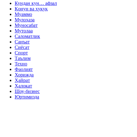
Кундан кун… афзал
Қонун ва ҳуқуқ
Муаммо
Мулоҳаза
Муносабат
Мутолаа
Саломатлик
Санъат
Сиёсат
Спорт
Таълим
Техно
Фаолият
Хорижда
Ҳайрат
Ҳалокат
Шоу-бизнес
Юртимизда