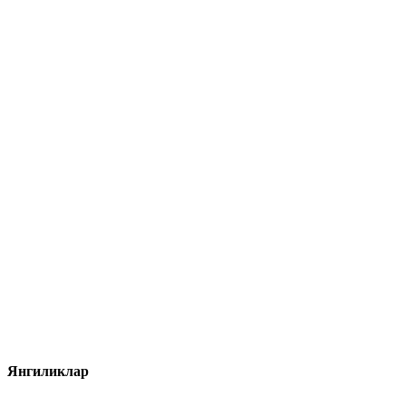
Янгиликлар