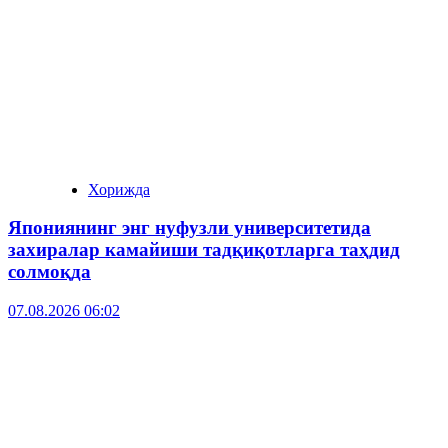
Хорижда
Япониянинг энг нуфузли университетида
захиралар камайиши тадқиқотларга таҳдид
солмоқда
07.08.2026 06:02