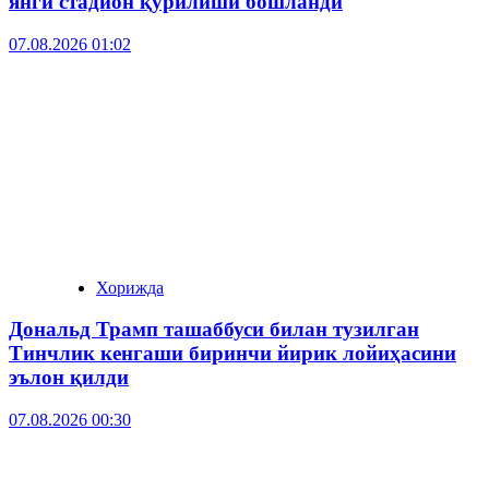
янги стадион қурилиши бошланди
07.08.2026 01:02
Хорижда
Дональд Трамп ташаббуси билан тузилган
Тинчлик кенгаши биринчи йирик лойиҳасини
эълон қилди
07.08.2026 00:30