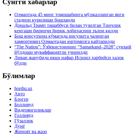
Сўнгги хабарлар
Олмаотада 45 минг томошабинга мўлжалланган янги
стадион қурилиши бошланди
Дональд Трамп ташаббуси билан тузилган Тинчлик
кенгаши биринчи йирик лойиҳасини эълон қилди
Бош консулхона кўмагида инсультга чалинган
ҳамюртимиз Олмаотадан юртимизга қайтарилди
“The Nation”: Ўзбекистоннинг “Samarkand–2028” сунъий
йўлдоши муваффақиятли учирилди
Ливан жанубида икки нафар Исроил ҳарбийси ҳалок
бўлди
Бўлимлар
hordiq.uz
Авто
Блогер
Болливуд
Видеоянгиликлар
Голливуд
Гўзаллик
Дунё
Жиноят ва жазо