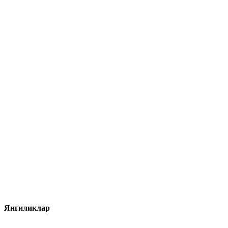
Янгиликлар