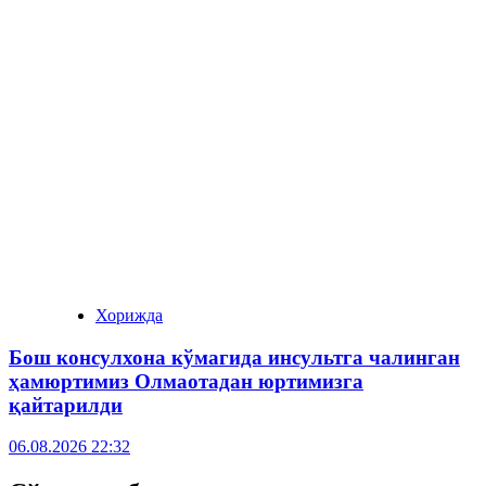
Хорижда
Бош консулхона кўмагида инсультга чалинган
ҳамюртимиз Олмаотадан юртимизга
қайтарилди
06.08.2026 22:32