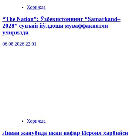
Хорижда
“The Nation”: Ўзбекистоннинг “Samarkand–
2028” сунъий йўлдоши муваффақиятли
учирилди
06.08.2026 22:01
Хорижда
Ливан жанубида икки нафар Исроил ҳарбийси