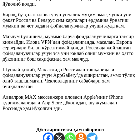
йўқолиб қолди.
Бироқ, бу ҳолат илова учун унчалик муҳим эмас, чунки уни
фақат Россия ва Беларус сим-карталари ёрдамида ўрнатиш
мумкин ва чет элдаги фойдаланувчилар улуши жуда кам.
Маълум бўлишича, муаммо барча фойдаланувчиларга таъсир
қилмайди. Илова VPN’дан фойдаланганда, масалан, Европа
серверлари билан кўрсатилмай қолди, Россияда жойлашган
фойдаланувчилар учун эса уни юклаб олиш мумкин ва ҳатто
дўконнинг бош саҳифасида ҳам мавжуд.
Шундай қилиб, Мах аслида Россиядан ташқаридаги
фойдаланувчилар учун AppGallery’да яширилган, аммо тўлиқ
олиб ташланмаган. Чекловларнинг сабаблари ҳам
очиқланмаган
Аввалроқ MAХ мессенжери иловаси Apple’нинг iPhone
қурилмаларидаги App Store дўконидан, шу жумладан
Россияда ҳам йўқолган эди.
Дўстларингизга ҳам юборинг: