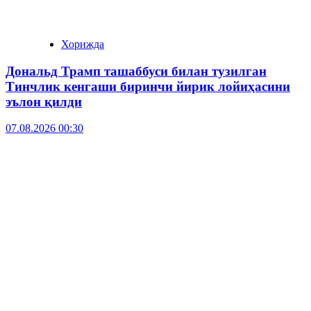
Хорижда
Дональд Трамп ташаббуси билан тузилган
Тинчлик кенгаши биринчи йирик лойиҳасини
эълон қилди
07.08.2026 00:30