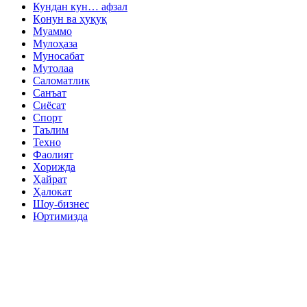
Кундан кун… афзал
Қонун ва ҳуқуқ
Муаммо
Мулоҳаза
Муносабат
Мутолаа
Саломатлик
Санъат
Сиёсат
Спорт
Таълим
Техно
Фаолият
Хорижда
Ҳайрат
Ҳалокат
Шоу-бизнес
Юртимизда