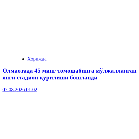
Хорижда
Олмаотада 45 минг томошабинга мўлжалланган
янги стадион қурилиши бошланди
07.08.2026 01:02