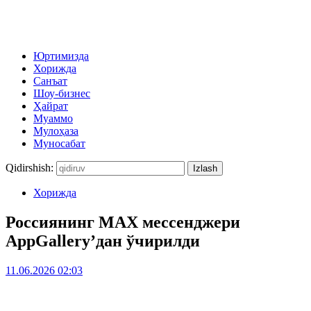
Юртимизда
Хорижда
Санъат
Шоу-бизнес
Ҳайрат
Муаммо
Мулоҳаза
Муносабат
Qidirshish:
Хорижда
Россиянинг MAX мессенджери
AppGallery’дан ўчирилди
11.06.2026 02:03