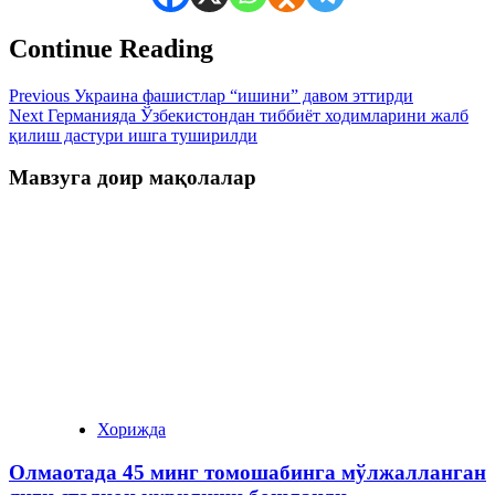
Continue Reading
Previous
Украина фашистлар “ишини” давом эттирди
Next
Германияда Ўзбекистондан тиббиёт ходимларини жалб
қилиш дастури ишга туширилди
Мавзуга доир мақолалар
Хорижда
Олмаотада 45 минг томошабинга мўлжалланган