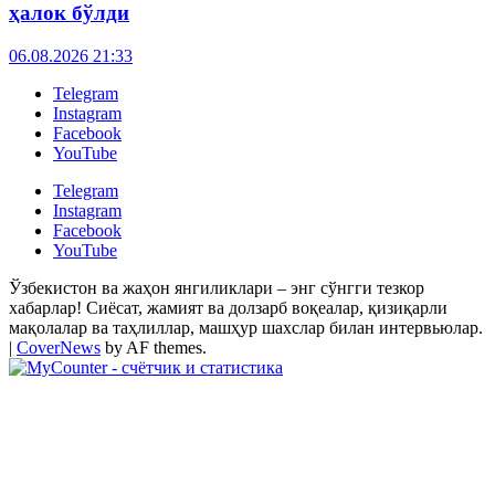
ҳалок бўлди
06.08.2026 21:33
Telegram
Instagram
Facebook
YouTube
Telegram
Instagram
Facebook
YouTube
Ўзбекистон ва жаҳон янгиликлари – энг сўнгги тезкор
хабарлар! Сиёсат, жамият ва долзарб воқеалар, қизиқарли
мақолалар ва таҳлиллар, машҳур шахслар билан интервьюлар.
|
CoverNews
by AF themes.