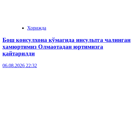
Хорижда
Бош консулхона кўмагида инсультга чалинган
ҳамюртимиз Олмаотадан юртимизга
қайтарилди
06.08.2026 22:32