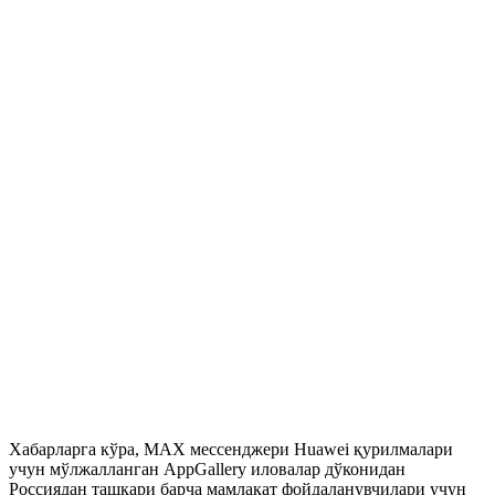
Хабарларга кўра, MAХ мессенджери Huawei қурилмалари
учун мўлжалланган AppGallery иловалар дўконидан
Россиядан ташқари барча мамлакат фойдаланувчилари учун