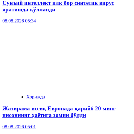
Сунъий интеллект илк бор синтетик вирус
яратишда қўлланди
08.08.2026 05:34
Хорижда
Жазирама иссиқ Европада қарийб 20 минг
инсоннинг ҳаётига зомин бўлди
08.08.2026 05:01