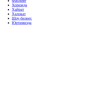
Фаолият
Хорижда
Ҳайрат
Ҳалокат
Шоу-бизнес
Юртимизда