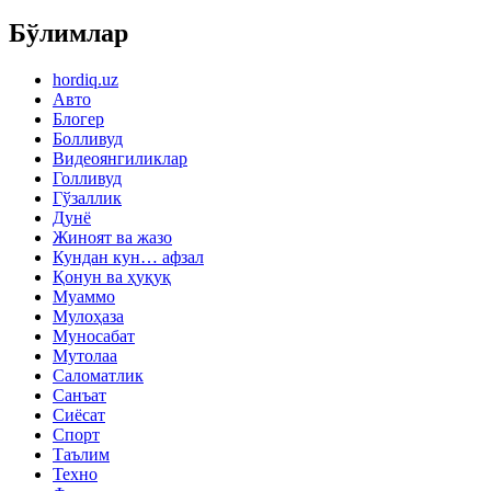
Бўлимлар
hordiq.uz
Авто
Блогер
Болливуд
Видеоянгиликлар
Голливуд
Гўзаллик
Дунё
Жиноят ва жазо
Кундан кун… афзал
Қонун ва ҳуқуқ
Муаммо
Мулоҳаза
Муносабат
Мутолаа
Саломатлик
Санъат
Сиёсат
Спорт
Таълим
Техно