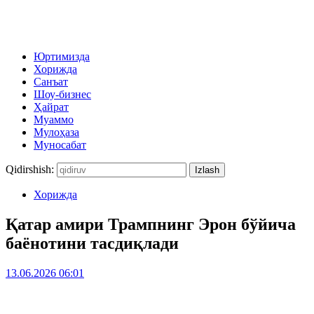
Юртимизда
Хорижда
Санъат
Шоу-бизнес
Ҳайрат
Муаммо
Мулоҳаза
Муносабат
Qidirshish:
Хорижда
Қатар амири Трампнинг Эрон бўйича
баёнотини тасдиқлади
13.06.2026 06:01