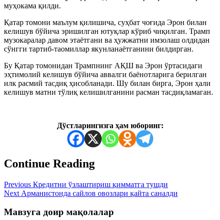
муҳокама қилди.
Қатар томони маълум қилишича, суҳбат чоғида Эрон билан
келишув бўйича эришилган ютуқлар кўриб чиқилган. Трамп
музокаралар давом этаётгани ва ҳужжатни имзолаш олдидан
сўнгги тартиб-таомиллар якунланаётганини билдирган.
Бу Қатар томонидан Трампнинг АҚШ ва Эрон ўртасидаги
эҳтимолий келишув бўйича аввалги баёнотларига берилган
илк расмий тасдиқ ҳисобланади. Шу билан бирга, Эрон ҳали
келишув матни тўлиқ келишилганини расман тасдиқламаган.
Дўстларингизга ҳам юборинг:
Continue Reading
Previous
Кредитни ўзлаштириш қимматга тушди
Next
Арманистонда сайлов овозлари қайта саналди
Мавзуга доир мақолалар