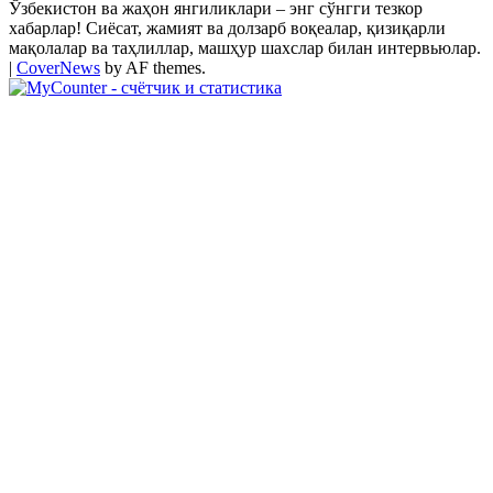
Ўзбекистон ва жаҳон янгиликлари – энг сўнгги тезкор
хабарлар! Сиёсат, жамият ва долзарб воқеалар, қизиқарли
мақолалар ва таҳлиллар, машҳур шахслар билан интервьюлар.
|
CoverNews
by AF themes.