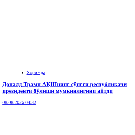
Хорижда
Доналд Трамп АҚШнинг сўнгги республикачи
президенти бўлиши мумкинлигини айтди
08.08.2026 04:32