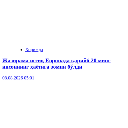
Хорижда
Жазирама иссиқ Европада қарийб 20 минг
инсоннинг ҳаётига зомин бўлди
08.08.2026 05:01