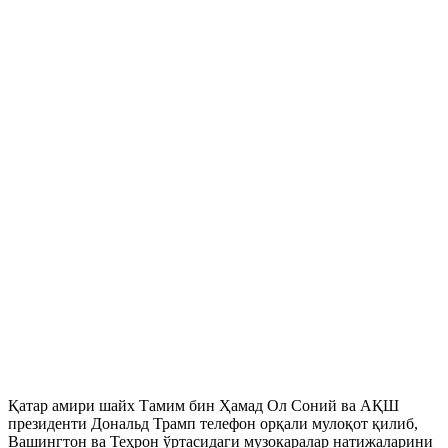
Қатар амири шайх Тамим бин Ҳамад Ол Соний ва АҚШ
президенти Дональд Трамп телефон орқали мулоқот қилиб,
Вашингтон ва Теҳрон ўртасидаги музокаралар натижаларини