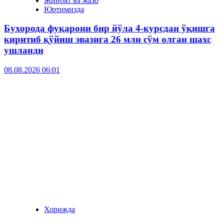
Жиноят ва жазо
Юртимизда
Бухорода фуқарони бир йўла 4-курсдан ўқишга
киритиб қўйиш эвазига 26 млн сўм олган шахс
ушланди
08.08.2026 06:01
Хорижда