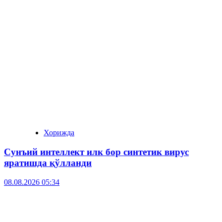
Хорижда
Сунъий интеллект илк бор синтетик вирус
яратишда қўлланди
08.08.2026 05:34