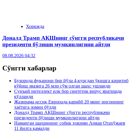
Хорижда
Доналд Трамп АҚШнинг сўнгги республикачи
президенти бўлиши мумкинлигини айтди
08.08.2026 04:32
Сўнгги хабарлар
Бухорода фуқарони бир йўла 4-курсдан ўқишга киритиб
қўйиш эвазига 26 млн сўм олган шахс ушланди
Сунъий интеллект илк бор синтетик вирус яратишда
қўлланди
Жазирама иссиқ Европада қарийб 20 минг инсоннинг
ҳаётига зомин бўлди
Доналд Трамп АҚШнинг сўнгги республикачи
президенти бўлиши мумкинлигини айтди
Наманган шаҳрининг собиқ ҳокими Анвар Отахўжаев
11 йилга қамалди