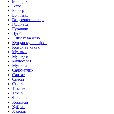
hordiq.uz
Авто
Блогер
Болливуд
Видеоянгиликлар
Голливуд
Гўзаллик
Дунё
Жиноят ва жазо
Кундан кун… афзал
Қонун ва ҳуқуқ
Муаммо
Мулоҳаза
Муносабат
Мутолаа
Саломатлик
Санъат
Сиёсат
Спорт
Таълим
Техно
Фаолият
Хорижда
Ҳайрат
Ҳалокат