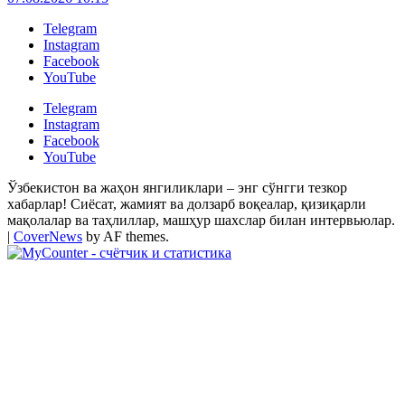
Telegram
Instagram
Facebook
YouTube
Telegram
Instagram
Facebook
YouTube
Ўзбекистон ва жаҳон янгиликлари – энг сўнгги тезкор
хабарлар! Сиёсат, жамият ва долзарб воқеалар, қизиқарли
мақолалар ва таҳлиллар, машҳур шахслар билан интервьюлар.
|
CoverNews
by AF themes.