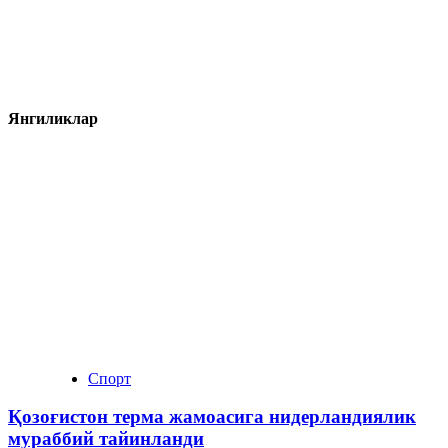
Янгиликлар
Спорт
Қозоғистон терма жамоасига нидерландиялик
мураббий тайинланди