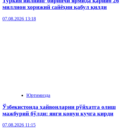
Туркия йилнинг биринчи ярмида қарийб 26
миллион хорижий сайёҳни қабул қилди
07.08.2026 13:18
Юртимизда
Ўзбекистонда ҳайвонларни рўйхатга олиш
мажбурий бўлди: янги қонун кучга кирди
07.08.2026 11:15