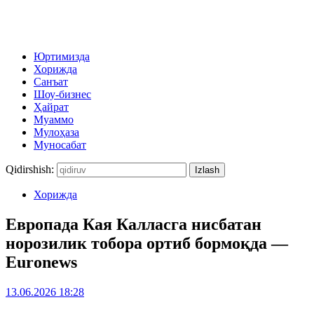
Юртимизда
Хорижда
Санъат
Шоу-бизнес
Ҳайрат
Муаммо
Мулоҳаза
Муносабат
Qidirshish:
Хорижда
Европада Кая Калласга нисбатан
норозилик тобора ортиб бормоқда —
Euronews
13.06.2026 18:28