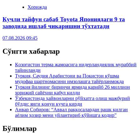
Хорижда
Кучли тайфун сабаб Toyota Япониядаги 9 та
заводида ишлаб чиқаришни тўхтатади
07.08.2026 09:45
Сўнгги хабарлар
Қозоғистон терма жамоасига нидерландиялик мураббий
тайинланди
Туркия, Саудия Арабистони ва Покистон қўшма
мудофаа шартномасини имзолашга тайёрланмоқда
Туркия йилнинг биринчи ярмида қарийб 26 миллион
хорижий сайёҳни қабул қилди
Ўзбекистонда ҳайвонларни рўйхатга олиш мажбурий
бўлди: янги қонун кучга кирди
Анвар Собиров: “Аввал раққосалардан рашк қилган
аёлим ҳозир мени уйлантириб қўйишга қодир”
Бўлимлар