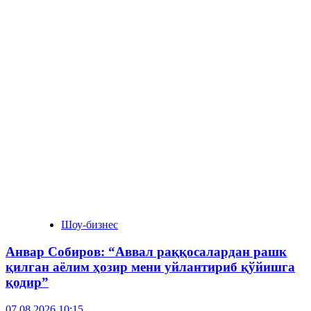
Шоу-бизнес
Анвар Собиров: “Аввал раққосалардан рашк
қилган аёлим ҳозир мени уйлантириб қўйишга
қодир”
07.08.2026 10:15