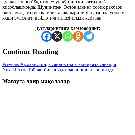
қувватлашни йўқотиш учун кўп иш қиляпти» деб
ҳисоблашмоқда. Шунингдек, Эстониянинг собиқ раҳбари
блок ичида иттифоқчилик алоқаларини ўрнатишда унчалик
яхши эмаслиги қайд этилган, дейилади хабарда.
Дўстларингизга ҳам юборинг:
Continue Reading
Previous
Арманистонда сайлов овозлари қайта саналди
Next
Пекин Тайван билан яқинлашишни эълон қилди
Мавзуга доир мақолалар