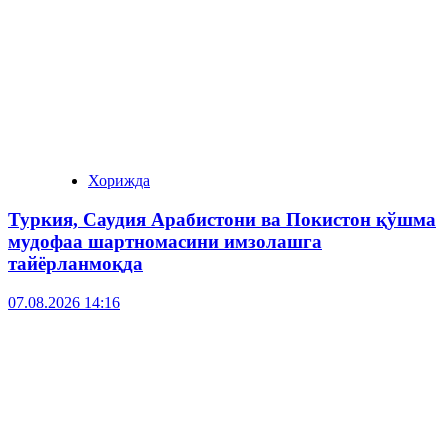
Хорижда
Туркия, Саудия Арабистони ва Покистон қўшма
мудофаа шартномасини имзолашга
тайёрланмоқда
07.08.2026 14:16