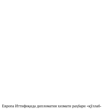
Европа Иттифоқида дипломатия хизмати раҳбари «қўллаб-