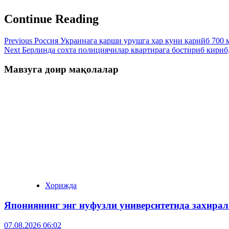
Continue Reading
Previous
Россия Украинага қарши урушга ҳар куни қарийб 700 
Next
Берлинда сохта полициячилар квартирага бостириб кириб,
Мавзуга доир мақолалар
Хорижда
Япониянинг энг нуфузли университетида захира
07.08.2026 06:02