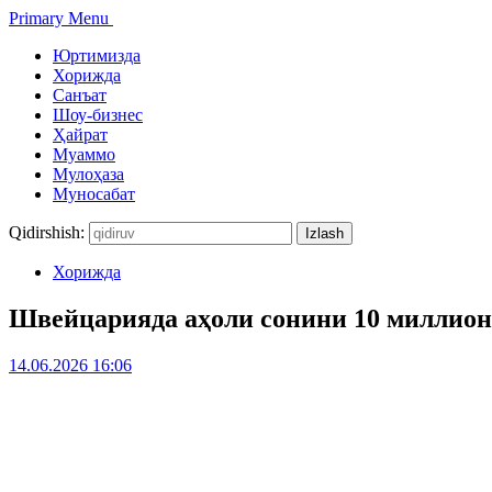
Primary Menu
Юртимизда
Хорижда
Санъат
Шоу-бизнес
Ҳайрат
Муаммо
Мулоҳаза
Муносабат
Qidirshish:
Хорижда
Швейцарияда аҳоли сонини 10 миллион
14.06.2026 16:06