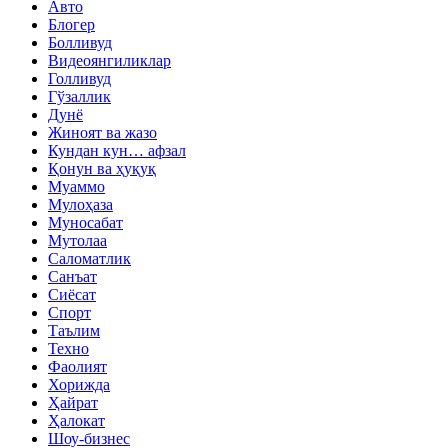
Авто
Блогер
Болливуд
Видеоянгиликлар
Голливуд
Гўзаллик
Дунё
Жиноят ва жазо
Кундан кун… афзал
Қонун ва ҳуқуқ
Муаммо
Мулоҳаза
Муносабат
Мутолаа
Саломатлик
Санъат
Сиёсат
Спорт
Таълим
Техно
Фаолият
Хорижда
Ҳайрат
Ҳалокат
Шоу-бизнес