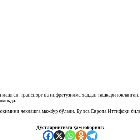
нлашган, транспорт ва инфратузилма ҳаддан ташқари юкланган
лмоқда.
р оқимини чеклашга мажбур бўлади. Бу эса Европа Иттифоқи би
.
Дўстларингизга ҳам юборинг: