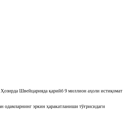
. Ҳозирда Швейцарияда қарийб 9 миллион аҳоли истиқомат
лан одамларнинг эркин ҳаракатланиши тўғрисидаги