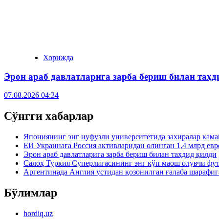
Хорижда
Эрон араб давлатларига зарба бериш билан таҳд
07.08.2026 04:34
Сўнгги хабарлар
Япониянинг энг нуфузли университетида захиралар кама
ЕИ Украинага Россия активларидан олинган 1,4 млрд евр
Эрон араб давлатларига зарба бериш билан таҳдид қилди
Салоҳ Туркия Суперлигасининг энг кўп маош олувчи фу
Аргентинада Англия устидан қозонилган ғалаба шарафиг
Бўлимлар
hordiq.uz