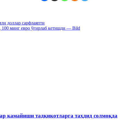
млн доллар сарфлаяпти
 100 минг евро ўғирлаб кетишди — Bild
лар камайиши тадқиқотларга таҳдид солмоқда