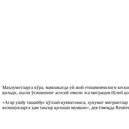
Маълумотларга кўра, мамлакатда уй-жой етишмовчилиги кески
қилади, аҳоли ўсишининг асосий омили эса миграция бўлиб қо
«Агар ушбу ташаббус қўллаб-қувватланса, ҳукумат мигрантла
келишувларга ҳам таъсир қилиши мумкин», дея ёзмоқда Reuters