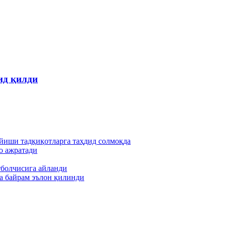
ид қилди
йиши тадқиқотларга таҳдид солмоқда
о ажратади
тболчисига айланди
а байрам эълон қилинди