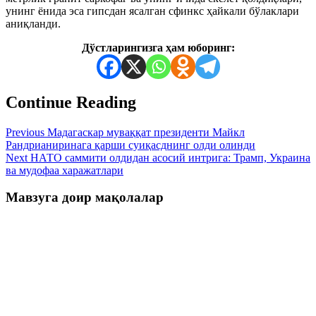
унинг ёнида эса гипсдан ясалган сфинкс ҳайкали бўлаклари
аниқланди.
Дўстларингизга ҳам юборинг:
Continue Reading
Previous
Мадагаскар муваққат президенти Майкл
Рандрианиринага қарши суиқасднинг олди олинди
Next
НАТО саммити олдидан асосий интрига: Трамп, Украина
ва мудофаа харажатлари
Мавзуга доир мақолалар