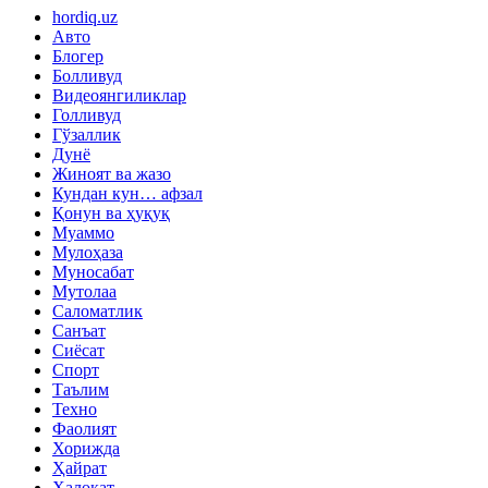
hordiq.uz
Авто
Блогер
Болливуд
Видеоянгиликлар
Голливуд
Гўзаллик
Дунё
Жиноят ва жазо
Кундан кун… афзал
Қонун ва ҳуқуқ
Муаммо
Мулоҳаза
Муносабат
Мутолаа
Саломатлик
Санъат
Сиёсат
Спорт
Таълим
Техно
Фаолият
Хорижда
Ҳайрат
Ҳалокат