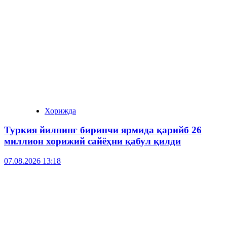
Хорижда
Туркия йилнинг биринчи ярмида қарийб 26
миллион хорижий сайёҳни қабул қилди
07.08.2026 13:18