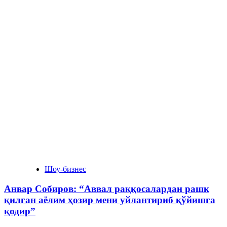
Шоу-бизнес
Анвар Собиров: “Аввал раққосалардан рашк
қилган аёлим ҳозир мени уйлантириб қўйишга
қодир”