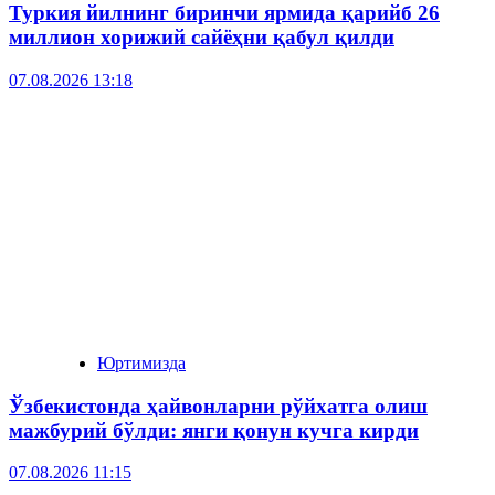
Туркия йилнинг биринчи ярмида қарийб 26
миллион хорижий сайёҳни қабул қилди
07.08.2026 13:18
Юртимизда
Ўзбекистонда ҳайвонларни рўйхатга олиш
мажбурий бўлди: янги қонун кучга кирди
07.08.2026 11:15