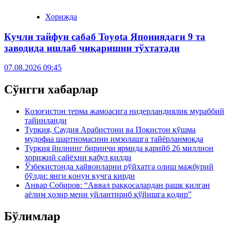
Хорижда
Кучли тайфун сабаб Toyota Япониядаги 9 та
заводида ишлаб чиқаришни тўхтатади
07.08.2026 09:45
Сўнгги хабарлар
Қозоғистон терма жамоасига нидерландиялик мураббий
тайинланди
Туркия, Саудия Арабистони ва Покистон қўшма
мудофаа шартномасини имзолашга тайёрланмоқда
Туркия йилнинг биринчи ярмида қарийб 26 миллион
хорижий сайёҳни қабул қилди
Ўзбекистонда ҳайвонларни рўйхатга олиш мажбурий
бўлди: янги қонун кучга кирди
Анвар Собиров: “Аввал раққосалардан рашк қилган
аёлим ҳозир мени уйлантириб қўйишга қодир”
Бўлимлар