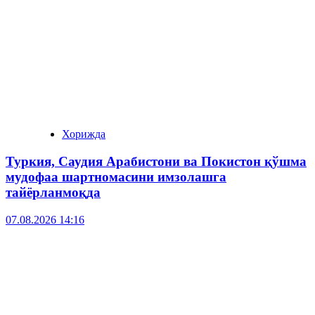
Хорижда
Туркия, Саудия Арабистони ва Покистон қўшма
мудофаа шартномасини имзолашга
тайёрланмоқда
07.08.2026 14:16