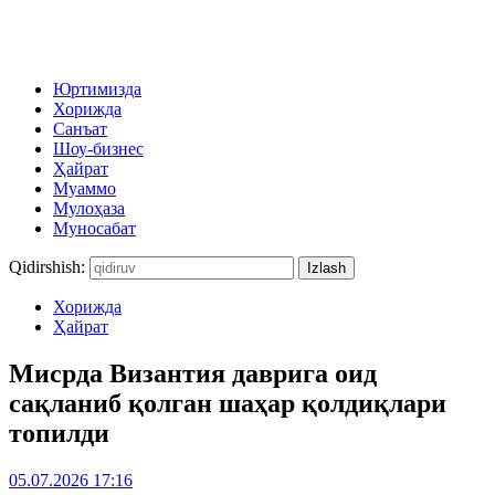
Юртимизда
Хорижда
Санъат
Шоу-бизнес
Ҳайрат
Муаммо
Мулоҳаза
Муносабат
Qidirshish:
Хорижда
Ҳайрат
Мисрда Византия даврига оид
сақланиб қолган шаҳар қолдиқлари
топилди
05.07.2026 17:16