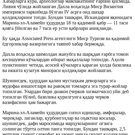
Хабарларга кўра, археологлар мамлакатнинг ғарбий қисмида,
Ливия чўлида жойлашган Дахла воҳасида Миср Византия
империяси таркибида бўлган IV асрга оид шаҳар
қолдиқларини топди. Бундан ташқари, Искандария яқинидаги
Марина-эл-Аламейн ҳудудида 18 та қадимий қабр — 11 таси
қояга ўйилган ва 7 таси ер усти қабрлари аниқланди.
Бу ҳақда Associated Press агентлиги Миср Туризм ва қадимий
ёдгорликлар вазирлигига таяниб хабар бермоқда.
Дахла воҳасида шимолдан жанубга ва шарқдан ғарбга томон
кесишувчи кўчалардан иборат маҳаллалар топилди. Аҳоли
пунктининг четида, асосий кўчаларга қараган ҳолда базилика
ва иккита кузатув минораси қолдиқлари жойлашган.
Шунингдек, ҳудуддан қалин мустаҳкам деворларга эга
мудофаа иншоотлари ва равоқли томларга эга турар-жойлар
топилган. Улардан бири диакон (черков хизматчиси) уйи деб
топилган бўлиб, базилика қурилгунга қадар черков
вазифасини ҳам бажарган.
Марина-эл-Аламейн ҳудудидан сопол идишлар, амфоралар,
чироқлар, лаганлар, қурбонгоҳлар ва оҳактош косалар,
шунингдек, дафн маросимида марҳумларнинг оғзига
солинган тўртта олтин танга топилди. Бундан ташқари, 2,5
метрлик гранит саркофаг ва унинг ичида скелет қолдиқлари,