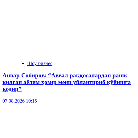
Шоу-бизнес
Анвар Собиров: “Аввал раққосалардан рашк
қилган аёлим ҳозир мени уйлантириб қўйишга
қодир”
07.08.2026 10:15