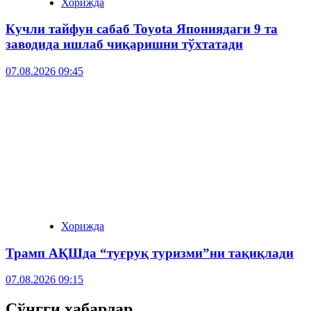
Хорижда
Кучли тайфун сабаб Toyota Япониядаги 9 та
заводида ишлаб чиқаришни тўхтатади
07.08.2026 09:45
Хорижда
Трамп АҚШда “туғруқ туризми”ни тақиқлади
07.08.2026 09:15
Сўнгги хабарлар