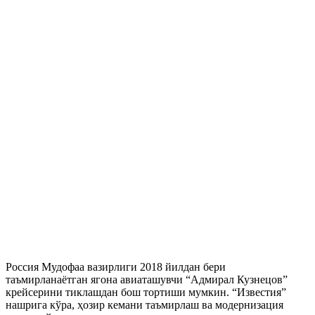
Россия Мудофаа вазирлиги 2018 йилдан бери
таъмирланаётган ягона авиаташувчи “Адмирал Кузнецов”
крейсерини тиклашдан бош тортиши мумкин. “Известия”
нашрига кўра, ҳозир кемани таъмирлаш ва модернизация