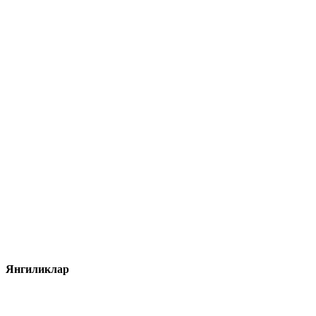
Янгиликлар