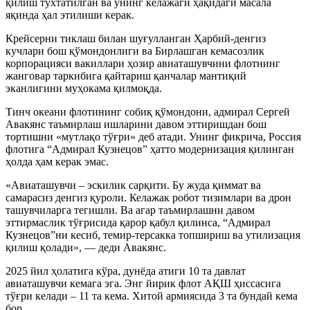
қилиш тўхтатилган ва унинг келажаги ҳақидаги масала
яқинда ҳал этилиши керак.
Крейсерни тиклаш билан шуғулланган Ҳарбий-денгиз
кучлари бош қўмондонлиги ва Бирлашган кемасозлик
корпорацияси вакиллари ҳозир авиаташувчини флотнинг
жанговар таркибига қайтариш қанчалар мантиқий
эканлигини муҳокама қилмоқда.
Тинч океани флотининг собиқ қўмондони, адмирал Сергей
Авакянс таъмирлаш ишларини давом эттиришдан бош
тортишни «мутлақо тўғри» деб атади. Унинг фикрича, Россия
флотига “Адмирал Кузнецов” ҳатто модернизация қилинган
ҳолда ҳам керак эмас.
«Авиаташувчи – эскилик сарқити. Бу жуда қиммат ва
самарасиз денгиз қуроли. Келажак робот тизимлари ва дрон
ташувчиларга тегишли. Ва агар таъмирлашни давом
эттирмаслик тўғрисида қарор қабул қилинса, “Адмирал
Кузнецов”ни кесиб, темир-терсакка топшириш ва утилизация
қилиш қолади», — деди Авакянс.
2025 йил ҳолатига кўра, дунёда атиги 10 та давлат
авиаташувчи кемага эга. Энг йирик флот АҚШ ҳиссасига
тўғри келади – 11 та кема. Хитой армиясида 3 та бундай кема
бор.