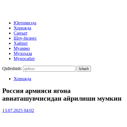
Юртимизда
Хорижда
Санъат
Шоу-бизнес
Ҳайрат
Муаммо
Мулоҳаза
Муносабат
Qidirshish:
Хорижда
Россия армияси ягона
авиаташувчисидан айрилиши мумкин
13.07.2025 04:02