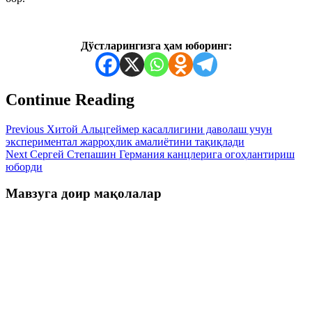
Дўстларингизга ҳам юборинг:
Continue Reading
Previous
Хитой Альцгеймер касаллигини даволаш учун
экспериментал жарроҳлик амалиётини тақиқлади
Next
Сергей Степашин Германия канцлерига огоҳлантириш
юборди
Мавзуга доир мақолалар