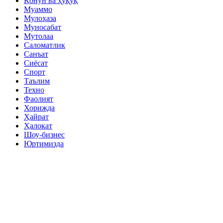
Қонун ва ҳуқуқ
Муаммо
Мулоҳаза
Муносабат
Мутолаа
Саломатлик
Санъат
Сиёсат
Спорт
Таълим
Техно
Фаолият
Хорижда
Ҳайрат
Ҳалокат
Шоу-бизнес
Юртимизда