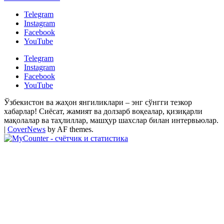
Telegram
Instagram
Facebook
YouTube
Telegram
Instagram
Facebook
YouTube
Ўзбекистон ва жаҳон янгиликлари – энг сўнгги тезкор
хабарлар! Сиёсат, жамият ва долзарб воқеалар, қизиқарли
мақолалар ва таҳлиллар, машҳур шахслар билан интервьюлар.
|
CoverNews
by AF themes.