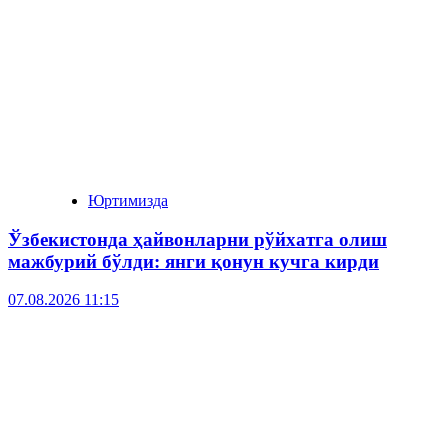
Юртимизда
Ўзбекистонда ҳайвонларни рўйхатга олиш
мажбурий бўлди: янги қонун кучга кирди
07.08.2026 11:15