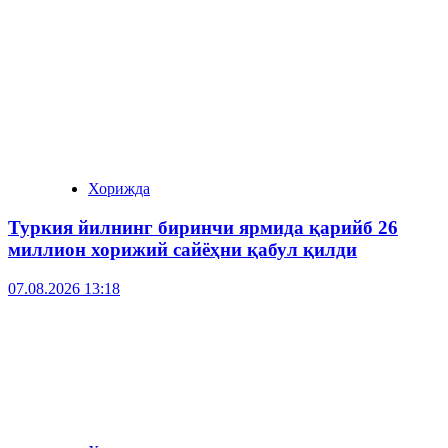
Хорижда
Туркия йилнинг биринчи ярмида қарийб 26
миллион хорижий сайёҳни қабул қилди
07.08.2026 13:18