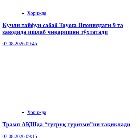
Хорижда
Кучли тайфун сабаб Toyota Япониядаги 9 та
заводида ишлаб чиқаришни тўхтатади
07.08.2026 09:45
Хорижда
Трамп АҚШда “туғруқ туризми”ни тақиқлади
07.08.2026 09:15