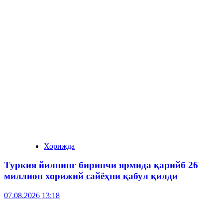
Хорижда
Туркия йилнинг биринчи ярмида қарийб 26
миллион хорижий сайёҳни қабул қилди
07.08.2026 13:18