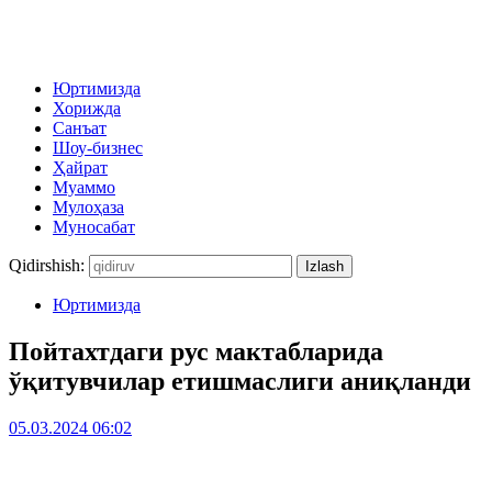
Юртимизда
Хорижда
Санъат
Шоу-бизнес
Ҳайрат
Муаммо
Мулоҳаза
Муносабат
Qidirshish:
Юртимизда
Пойтахтдаги рус мактабларида
ўқитувчилар етишмаслиги аниқланди
05.03.2024 06:02