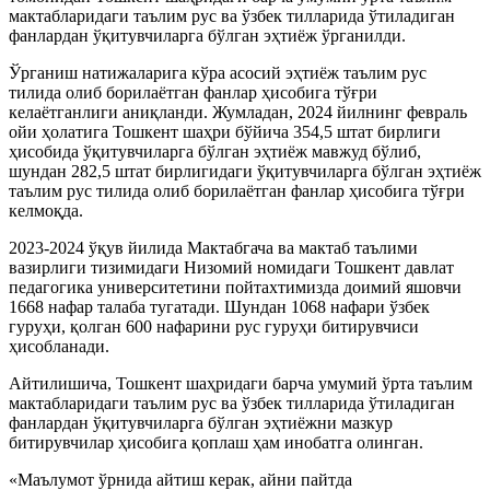
мактабларидаги таълим рус ва ўзбек тилларида ўтиладиган
фанлардан ўқитувчиларга бўлган эҳтиёж ўрганилди.
Ўрганиш натижаларига кўра асосий эҳтиёж таълим рус
тилида олиб борилаётган фанлар ҳисобига тўғри
келаётганлиги аниқланди. Жумладан, 2024 йилнинг февраль
ойи ҳолатига Тошкент шаҳри бўйича 354,5 штат бирлиги
ҳисобида ўқитувчиларга бўлган эҳтиёж мавжуд бўлиб,
шундан 282,5 штат бирлигидаги ўқитувчиларга бўлган эҳтиёж
таълим рус тилида олиб борилаётган фанлар ҳисобига тўғри
келмоқда.
2023-2024 ўқув йилида Мактабгача ва мактаб таълими
вазирлиги тизимидаги Низомий номидаги Тошкент давлат
педагогика университетини пойтахтимизда доимий яшовчи
1668 нафар талаба тугатади. Шундан 1068 нафари ўзбек
гуруҳи, қолган 600 нафарини рус гуруҳи битирувчиси
ҳисобланади.
Айтилишича, Тошкент шаҳридаги барча умумий ўрта таълим
мактабларидаги таълим рус ва ўзбек тилларида ўтиладиган
фанлардан ўқитувчиларга бўлган эҳтиёжни мазкур
битирувчилар ҳисобига қоплаш ҳам инобатга олинган.
«Маълумот ўрнида айтиш керак, айни пайтда