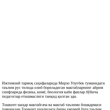
Ижтимоий тармоқ саҳифаларида Мирзо Улуғбек туманидаги
таълим рус тилида олиб бориладиган мактабларнинг айрим
синфларида физика, кимё, биология каби фанлар бўйича
педагоглар етишмаслиги танқид қилган эди.
Тошкент шаҳар мактабгача ва мактаб таълими бошқармаси
томонидан Тошкент шаҳридаги барча умумий ўрта таълим