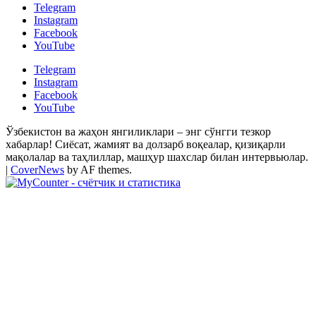
Telegram
Instagram
Facebook
YouTube
Telegram
Instagram
Facebook
YouTube
Ўзбекистон ва жаҳон янгиликлари – энг сўнгги тезкор
хабарлар! Сиёсат, жамият ва долзарб воқеалар, қизиқарли
мақолалар ва таҳлиллар, машҳур шахслар билан интервьюлар.
|
CoverNews
by AF themes.