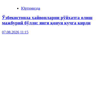
Юртимизда
Ўзбекистонда ҳайвонларни рўйхатга олиш
мажбурий бўлди: янги қонун кучга кирди
07.08.2026 11:15