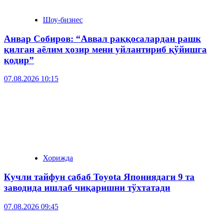
Шоу-бизнес
Анвар Собиров: “Аввал раққосалардан рашк
қилган аёлим ҳозир мени уйлантириб қўйишга
қодир”
07.08.2026 10:15
Хорижда
Кучли тайфун сабаб Toyota Япониядаги 9 та
заводида ишлаб чиқаришни тўхтатади
07.08.2026 09:45