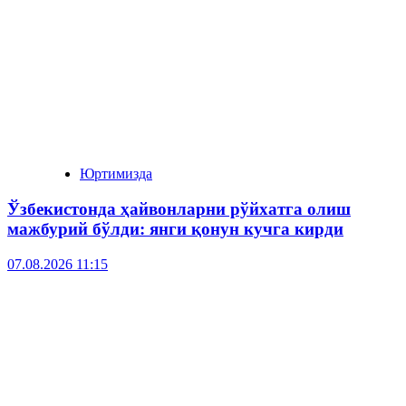
Юртимизда
Ўзбекистонда ҳайвонларни рўйхатга олиш
мажбурий бўлди: янги қонун кучга кирди
07.08.2026 11:15