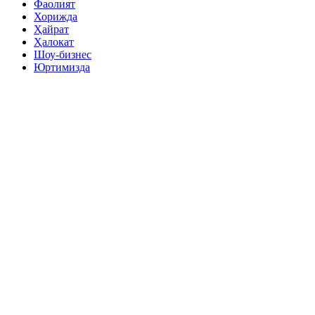
Фаолият
Хорижда
Ҳайрат
Ҳалокат
Шоу-бизнес
Юртимизда