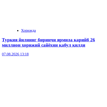
Хорижда
Туркия йилнинг биринчи ярмида қарийб 26
миллион хорижий сайёҳни қабул қилди
07.08.2026 13:18