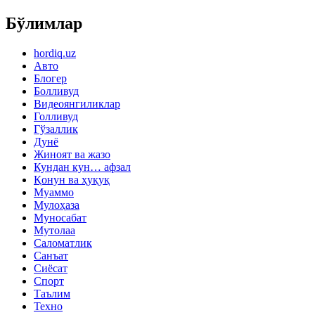
Бўлимлар
hordiq.uz
Авто
Блогер
Болливуд
Видеоянгиликлар
Голливуд
Гўзаллик
Дунё
Жиноят ва жазо
Кундан кун… афзал
Қонун ва ҳуқуқ
Муаммо
Мулоҳаза
Муносабат
Мутолаа
Саломатлик
Санъат
Сиёсат
Спорт
Таълим
Техно