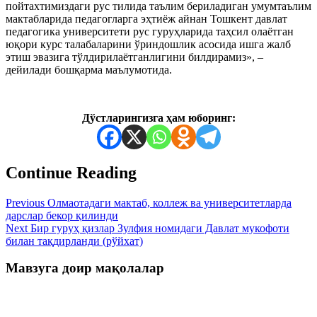
пойтахтимиздаги рус тилида таълим бериладиган умумтаълим
мактабларида педагогларга эҳтиёж айнан Тошкент давлат
педагогика университети рус гуруҳларида таҳсил олаётган
юқори курс талабаларини ўриндошлик асосида ишга жалб
этиш эвазига тўлдирилаётганлигини билдирамиз», –
дейилади бошқарма маълумотида.
Дўстларингизга ҳам юборинг:
Continue Reading
Previous
Олмаотадаги мактаб, коллеж ва университетларда
дарслар бекор қилинди
Next
Бир гуруҳ қизлар Зулфия номидаги Давлат мукофоти
билан тақдирланди (рўйхат)
Мавзуга доир мақолалар