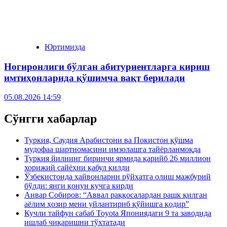
Юртимизда
Ногиронлиги бўлган абитуриентларга кириш
имтиҳонларида қўшимча вақт берилади
05.08.2026 14:59
Сўнгги хабарлар
Туркия, Саудия Арабистони ва Покистон қўшма
мудофаа шартномасини имзолашга тайёрланмоқда
Туркия йилнинг биринчи ярмида қарийб 26 миллион
хорижий сайёҳни қабул қилди
Ўзбекистонда ҳайвонларни рўйхатга олиш мажбурий
бўлди: янги қонун кучга кирди
Анвар Собиров: “Аввал раққосалардан рашк қилган
аёлим ҳозир мени уйлантириб қўйишга қодир”
Кучли тайфун сабаб Toyota Япониядаги 9 та заводида
ишлаб чиқаришни тўхтатади