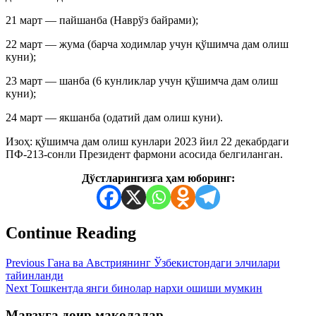
21 март — пайшанба (Наврўз байрами);
22 март — жума (барча ходимлар учун қўшимча дам олиш
куни);
23 март — шанба (6 кунликлар учун қўшимча дам олиш
куни);
24 март — якшанба (одатий дам олиш куни).
Изоҳ: қўшимча дам олиш кунлари 2023 йил 22 декабрдаги
ПФ-213-сонли Президент фармони асосида белгиланган.
Дўстларингизга ҳам юборинг:
Continue Reading
Previous
Гана ва Австриянинг Ўзбекистондаги элчилари
тайинланди
Next
Тошкентда янги бинолар нархи ошиши мумкин
Мавзуга доир мақолалар