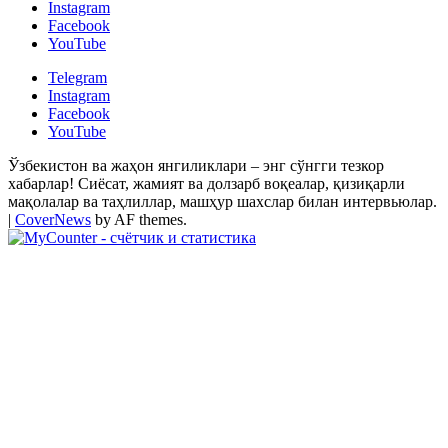
Instagram
Facebook
YouTube
Telegram
Instagram
Facebook
YouTube
Ўзбекистон ва жаҳон янгиликлари – энг сўнгги тезкор
хабарлар! Сиёсат, жамият ва долзарб воқеалар, қизиқарли
мақолалар ва таҳлиллар, машҳур шахслар билан интервьюлар.
|
CoverNews
by AF themes.