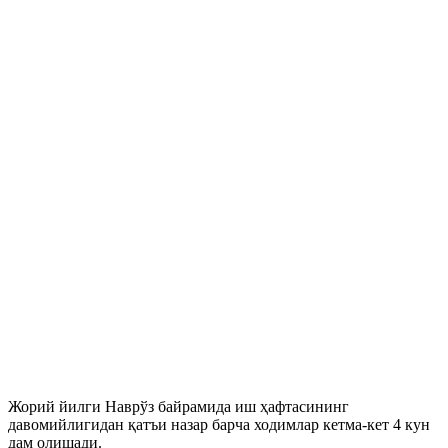
Жорий йилги Наврўз байрамида иш ҳафтасининг
давомийлигидан қатъи назар барча ходимлар кетма-кет 4 кун
дам олишади.