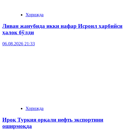
Хорижда
Ливан жанубида икки нафар Исроил ҳарбийси
ҳалок бўлди
06.08.2026 21:33
Хорижда
Ироқ Туркия орқали нефть экспортини
оширмоқда