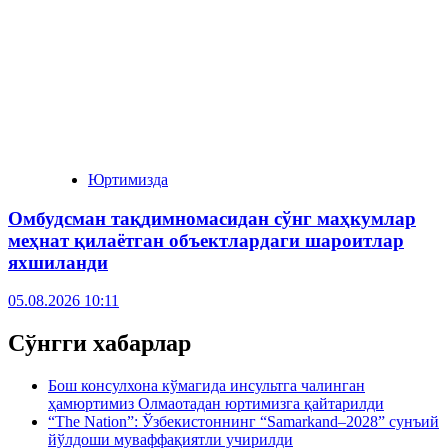
Юртимизда
Омбудсман тақдимномасидан сўнг маҳкумлар
меҳнат қилаётган объектлардаги шароитлар
яхшиланди
05.08.2026 10:11
Сўнгги хабарлар
Бош консулхона кўмагида инсультга чалинган
ҳамюртимиз Олмаотадан юртимизга қайтарилди
“The Nation”: Ўзбекистоннинг “Samarkand–2028” сунъий
йўлдоши муваффақиятли учирилди