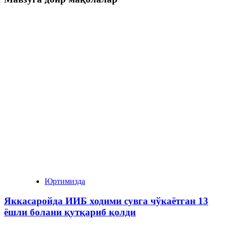
Юртимизда
Яккасаройда ИИБ ходими сувга чўкаётган 13
ёшли болани қутқариб қолди