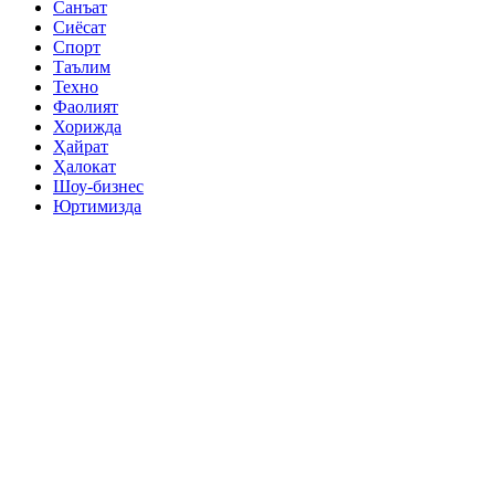
Санъат
Сиёсат
Спорт
Таълим
Техно
Фаолият
Хорижда
Ҳайрат
Ҳалокат
Шоу-бизнес
Юртимизда