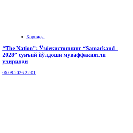
Хорижда
“The Nation”: Ўзбекистоннинг “Samarkand–
2028” сунъий йўлдоши муваффақиятли
учирилди
06.08.2026 22:01