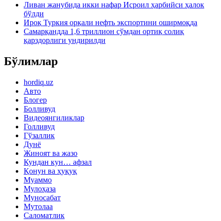
Ливан жанубида икки нафар Исроил ҳарбийси ҳалок
бўлди
Ироқ Туркия орқали нефть экспортини оширмоқда
Самарқандда 1,6 триллион сўмдан ортиқ солиқ
қарздорлиги ундирилди
Бўлимлар
hordiq.uz
Авто
Блогер
Болливуд
Видеоянгиликлар
Голливуд
Гўзаллик
Дунё
Жиноят ва жазо
Кундан кун… афзал
Қонун ва ҳуқуқ
Муаммо
Мулоҳаза
Муносабат
Мутолаа
Саломатлик