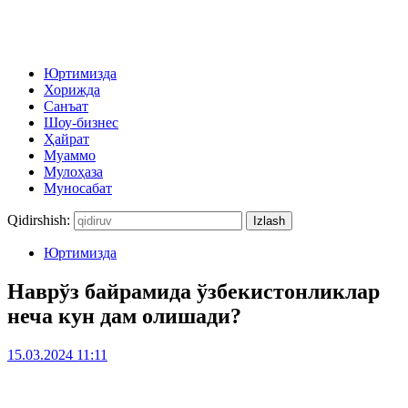
Юртимизда
Хорижда
Санъат
Шоу-бизнес
Ҳайрат
Муаммо
Мулоҳаза
Муносабат
Qidirshish:
Юртимизда
Наврўз байрамида ўзбекистонликлар
неча кун дам олишади?
15.03.2024 11:11