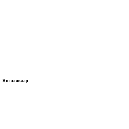
Янгиликлар