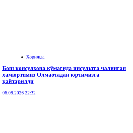
Хорижда
Бош консулхона кўмагида инсультга чалинган
ҳамюртимиз Олмаотадан юртимизга
қайтарилди
06.08.2026 22:32