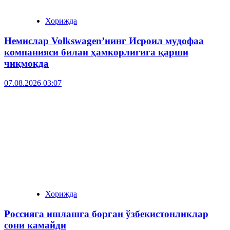
Хорижда
Немислар Volkswagen’нинг Исроил мудофаа
компанияси билан ҳамкорлигига қарши
чиқмоқда
07.08.2026 03:07
Хорижда
Россияга ишлашга борган ўзбекистонликлар
сони камайди