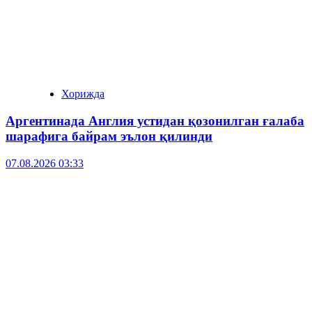
Хорижда
Аргентинада Англия устидан қозонилган ғалаба
шарафига байрам эълон қилинди
07.08.2026 03:33