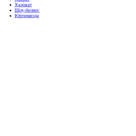
Ҳалокат
Шоу-бизнес
Юртимизда