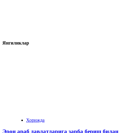
Янгиликлар
Хорижда
Эрон араб давлатларига зарба бериш билан