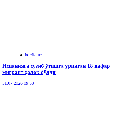
hordiq.uz
Испанияга сузиб ўтишга уринган 18 нафар
мигрант ҳалок бўлди
31.07.2026 09:53