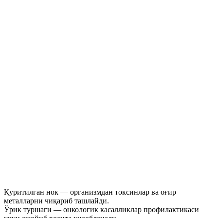
Қуритилган нок — организмдан токсинлар ва оғир
металларни чиқариб ташлайди.
Ўрик туршаги — онкологик касалликлар профилактикаси