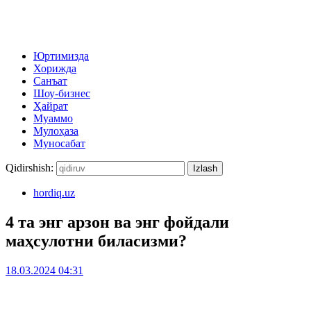
Юртимизда
Хорижда
Санъат
Шоу-бизнес
Ҳайрат
Муаммо
Мулоҳаза
Муносабат
Qidirshish:
hordiq.uz
4 та энг арзон ва энг фойдали
маҳсулотни биласизми?
18.03.2024 04:31