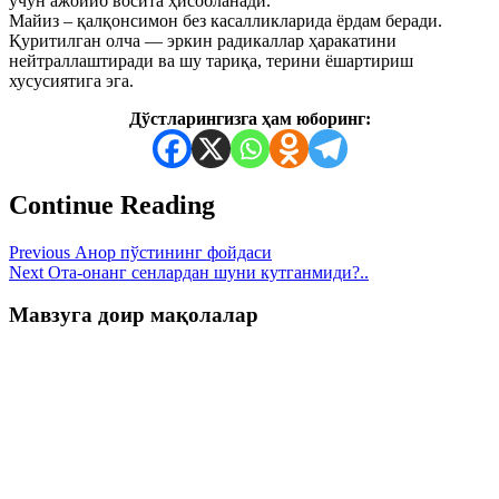
учун ажойиб восита ҳисобланади.
Майиз – қалқонсимон без касалликларида ёрдам беради.
Қуритилган олча — эркин радикаллар ҳаракатини
нейтраллаштиради ва шу тариқа, терини ёшартириш
хусусиятига эга.
Дўстларингизга ҳам юборинг:
Continue Reading
Previous
Анор пўстининг фойдаси
Next
Ота-онанг сенлардан шуни кутганмиди?..
Мавзуга доир мақолалар