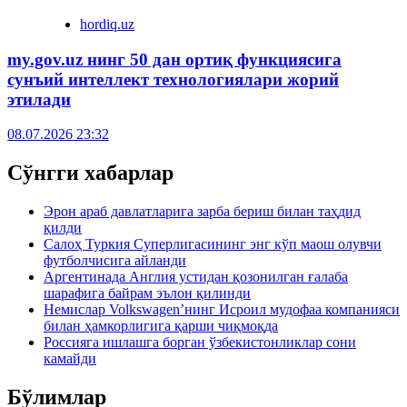
hordiq.uz
my.gov.uz нинг 50 дан ортиқ функциясига
сунъий интеллект технологиялари жорий
этилади
08.07.2026 23:32
Сўнгги хабарлар
Эрон араб давлатларига зарба бериш билан таҳдид
қилди
Салоҳ Туркия Суперлигасининг энг кўп маош олувчи
футболчисига айланди
Аргентинада Англия устидан қозонилган ғалаба
шарафига байрам эълон қилинди
Немислар Volkswagen’нинг Исроил мудофаа компанияси
билан ҳамкорлигига қарши чиқмоқда
Россияга ишлашга борган ўзбекистонликлар сони
камайди
Бўлимлар