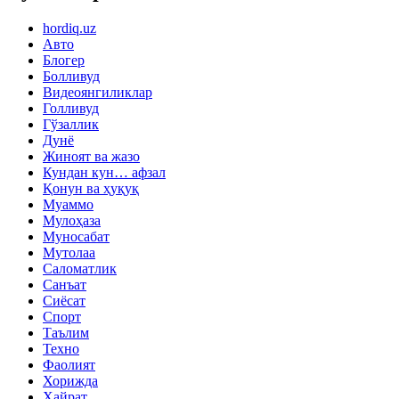
hordiq.uz
Авто
Блогер
Болливуд
Видеоянгиликлар
Голливуд
Гўзаллик
Дунё
Жиноят ва жазо
Кундан кун… афзал
Қонун ва ҳуқуқ
Муаммо
Мулоҳаза
Муносабат
Мутолаа
Саломатлик
Санъат
Сиёсат
Спорт
Таълим
Техно
Фаолият
Хорижда
Ҳайрат