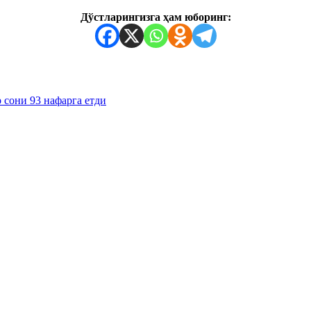
Дўстларингизга ҳам юборинг:
 сони 93 нафарга етди