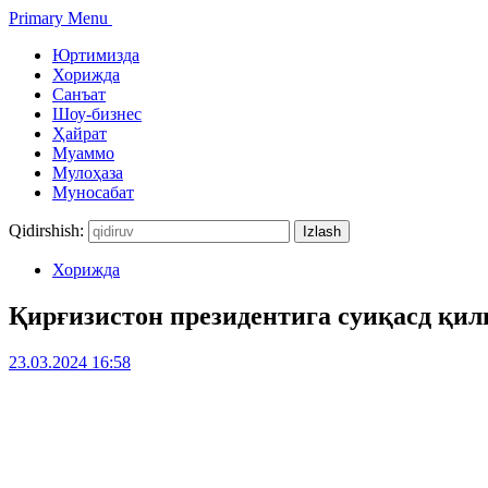
Primary Menu
Юртимизда
Хорижда
Санъат
Шоу-бизнес
Ҳайрат
Муаммо
Мулоҳаза
Муносабат
Qidirshish:
Хорижда
Қирғизистон президентига суиқасд қи
23.03.2024 16:58