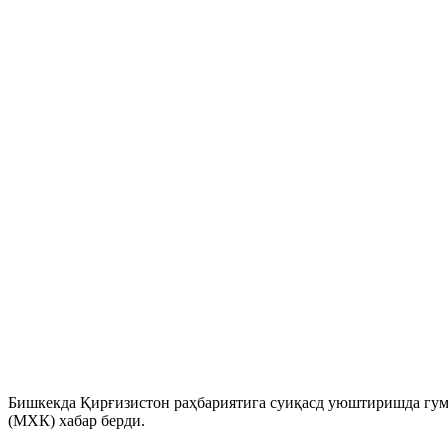
Бишкекда Қирғизистон раҳбариятига суиқасд уюштиришда гумо
(МХК) хабар берди.