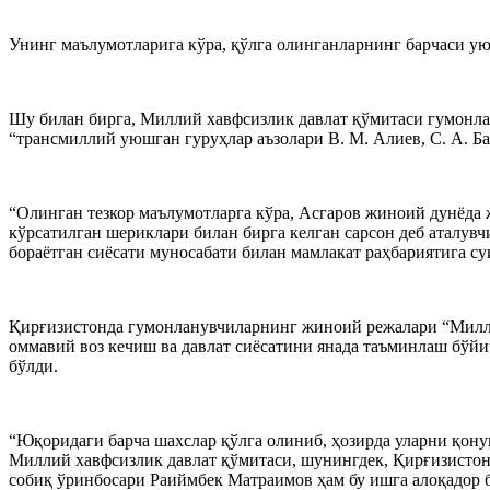
Унинг маълумотларига кўра, қўлга олинганларнинг барчаси у
Шу билан бирга, Миллий хавфсизлик давлат қўмитаси гумонла
“трансмиллий уюшган гуруҳлар аъзолари В. М. Алиев, С. А. Баг
“Олинган тезкор маълумотларга кўра, Асгаров жиноий дунёда
кўрсатилган шериклари билан бирга келган сарсон деб аталув
бораётган сиёсати муносабати билан мамлакат раҳбариятига с
Қирғизистонда гумонланувчиларнинг жиноий режалари “Милли
оммавий воз кечиш ва давлат сиёсатини янада таъминлаш бўйи
бўлди.
“Юқоридаги барча шахслар қўлга олиниб, ҳозирда уларни қону
Миллий хавфсизлик давлат қўмитаси, шунингдек, Қирғизистон
собиқ ўринбосари Раиймбек Матраимов ҳам бу ишга алоқадор 