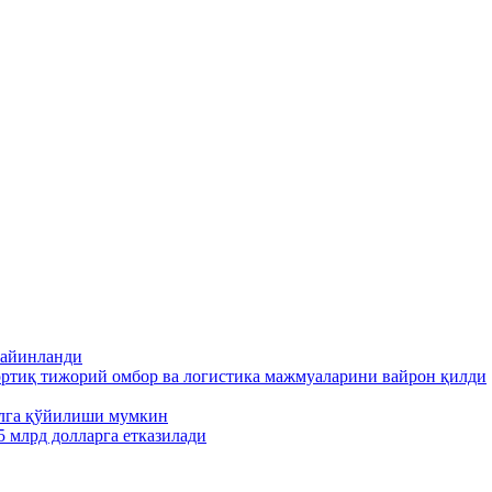
тайинланди
ортиқ тижорий омбор ва логистика мажмуаларини вайрон қилди
ўлга қўйилиши мумкин
5 млрд долларга етказилади