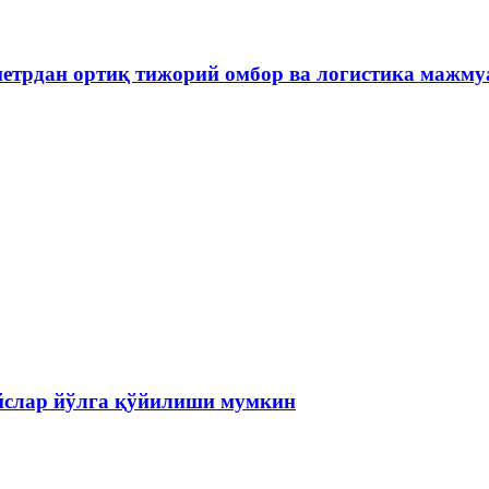
метрдан ортиқ тижорий омбор ва логистика мажм
ейслар йўлга қўйилиши мумкин