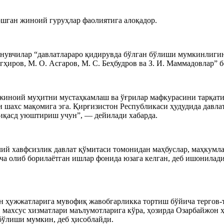
юшган жиноий гуруҳлар фаолиятига алоқадор.
нувчилар “давлатлараро қидирувда бўлган бўлиши мумкинлигин
ҳиров, М. О. Асгаров, М. С. Беҳбудров ва З. И. Маммадовлар” б
 жиноий муҳитни мустаҳкамлаш ва ўғрилар мафкурасини тарқат
чи шахс мақомига эга. Қирғизистон Республикаси ҳудудида дав
уиқасд уюштириш учун”, — дейилади хабарда.
й хавфсизлик давлат қўмитаси томонидан маҳбуслар, маҳкумла
ча олиб борилаётган ишлар фонида юзага келган, деб ишонилади
н ҳужжатларига мувофиқ жавобгарликка тортиш бўйича тергов-т
 махсус хизматлари маълумотларига кўра, ҳозирда Озарбайжон 
бўлиши мумкин, деб ҳисоблайди.