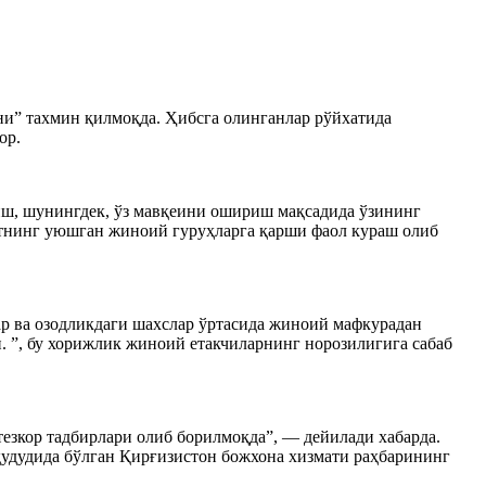
и” тахмин қилмоқда. Ҳибсга олинганлар рўйхатида
ор.
иш, шунингдек, ўз мавқеини ошириш мақсадида ўзининг
латнинг уюшган жиноий гуруҳларга қарши фаол кураш олиб
р ва озодликдаги шахслар ўртасида жиноий мафкурадан
. ”, бу хорижлик жиноий етакчиларнинг норозилигига сабаб
езкор тадбирлари олиб борилмоқда”, — дейилади хабарда.
ҳудудида бўлган Қирғизистон божхона хизмати раҳбарининг