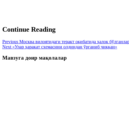
Continue Reading
Previous
Москва вилоятидаги теракт оқибатида ҳалок бўлганлар
Next
«Улар ҳаракат схемасини олдиндан ўрганиб чиққан»
Мавзуга доир мақолалар