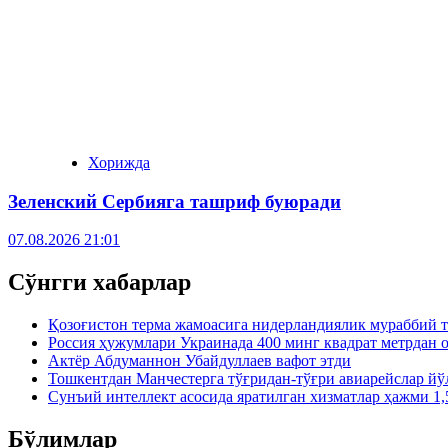
Хорижда
Зеленский Сербияга ташриф буюради
07.08.2026 21:01
Сўнгги хабарлар
Қозоғистон терма жамоасига нидерландиялик мураббий 
Россия ҳужумлари Украинада 400 минг квадрат метрдан 
Актёр Абду­маннон Убайдуллаев вафот этди
Тошкентдан Манчестерга тўғридан-тўғри авиарейслар й
Сунъий интеллект асосида яратилган хизматлар ҳажми 1,
Бўлимлар