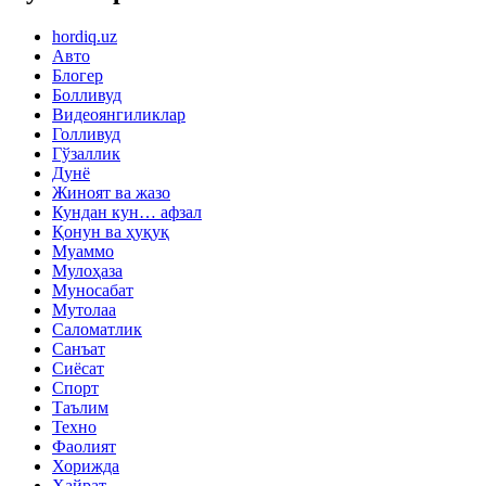
hordiq.uz
Авто
Блогер
Болливуд
Видеоянгиликлар
Голливуд
Гўзаллик
Дунё
Жиноят ва жазо
Кундан кун… афзал
Қонун ва ҳуқуқ
Муаммо
Мулоҳаза
Муносабат
Мутолаа
Саломатлик
Санъат
Сиёсат
Спорт
Таълим
Техно
Фаолият
Хорижда
Ҳайрат