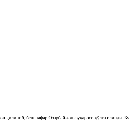
н қилиниб, беш нафар Озарбайжон фуқароси қўлга олинди. Бу 