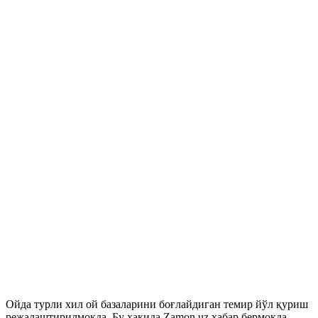
Ойда турли хил ой базаларини боғлайдиган темир йўл қуриш
режалаштирилмоқда. Бу ҳақида Zamon.uz хабар бермоқда.