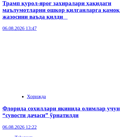
Трамп қурол-яроғ захиралари ҳақидаги
маълумотларни ошкор қилганларга қамоқ
жазосини ваъда қилди
06.08.2026 13:47
Хорижда
Флорида соҳиллари яқинида олимлар учун
“сувости дачаси” ўрнатилди
06.08.2026 12:22