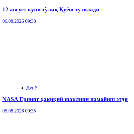
12 август куни тўлиқ Қуёш тутилади
06.08.2026 09:38
Дунё
NASA Ернинг ҳақиқий шаклини намойиш этди
05.08.2026 09:35