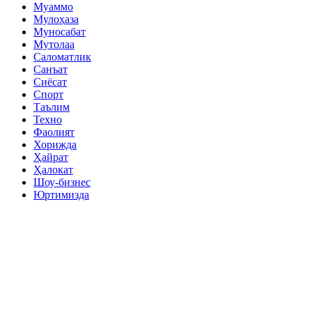
Муаммо
Мулоҳаза
Муносабат
Мутолаа
Саломатлик
Санъат
Сиёсат
Спорт
Таълим
Техно
Фаолият
Хорижда
Ҳайрат
Ҳалокат
Шоу-бизнес
Юртимизда