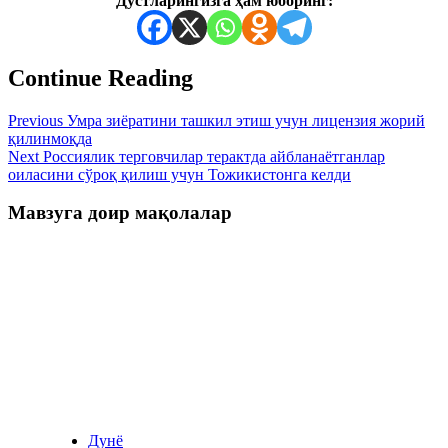
Дўстларингизга ҳам юборинг:
Continue Reading
Previous
Умра зиёратини ташкил этиш учун лицензия жорий
қилинмоқда
Next
Россиялик терговчилар терактда айбланаётганлар
оиласини сўроқ қилиш учун Тожикистонга келди
Мавзуга доир мақолалар
Дунё