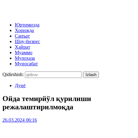
Юртимизда
Хорижда
Санъат
Шоу-бизнес
Ҳайрат
Муаммо
Мулоҳаза
Муносабат
Qidirshish:
Дунё
Ойда темирйўл қурилиши
режалаштирилмоқда
26.03.2024 06:16