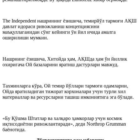
The Independent нашрининг ёзишича, темирйўл тармоғи АҚШ
давлат идораси ривожланиш концепциясини
маъқуллаганидан сўнг кейинги ўн йил ичида амалга
оширилиши мумкин.
Нашрнинг ёзишича, Хитойда ҳам, АҚШда ҳам ўн йиллик
охиригача Ой базаларини яратиш дастурлари мавжуд.
Тахминларга кўра, Ой темир йўллари тармоғи одамларни,
Ойда яратиладиган тижорат корхоналари учун турли хил
материаллар ва ресурсларни ташиш имкониятига эга бўлади.
«Бу Қўшма Штатлар ва халқаро ҳамкорлар учун космик
иқтисодиётни ривожлантиради», деди Northrop Grumman
баёнотида.