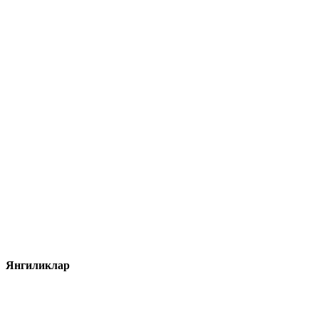
Янгиликлар