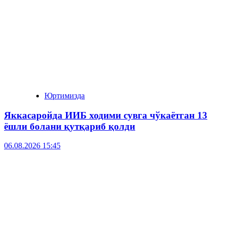
Юртимизда
Яккасаройда ИИБ ходими сувга чўкаётган 13
ёшли болани қутқариб қолди
06.08.2026 15:45