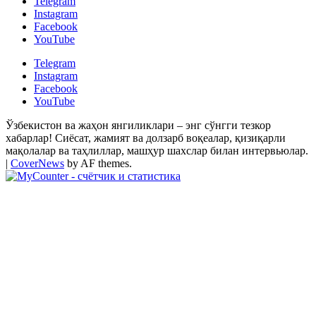
Telegram
Instagram
Facebook
YouTube
Telegram
Instagram
Facebook
YouTube
Ўзбекистон ва жаҳон янгиликлари – энг сўнгги тезкор
хабарлар! Сиёсат, жамият ва долзарб воқеалар, қизиқарли
мақолалар ва таҳлиллар, машҳур шахслар билан интервьюлар.
|
CoverNews
by AF themes.