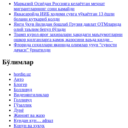
Марказий Осиёдан Россияга келаётган меҳнат
мигрантларнинг сони камайди
Яккасаройда ИИБ ходими сувга чўкаётган 13 ёшли
болани қутқариб қолди
Янги ўқув йилидан бошлаб Грузия давлат ОТМларида
олий таълим бепул бўлади
Трамп қурол-яроғ захиралари ҳақидаги маълумотларни
ошкор қилганларга қамоқ жазосини ваъда қилди
Флорида соҳиллари яқинида олимлар учун “сувости
дачаси” ўрнатилди
Бўлимлар
hordiq.uz
Авто
Блогер
Болливуд
Видеоянгиликлар
Голливуд
Гўзаллик
Дунё
Жиноят ва жазо
Кундан кун… афзал
Қонун ва ҳуқуқ