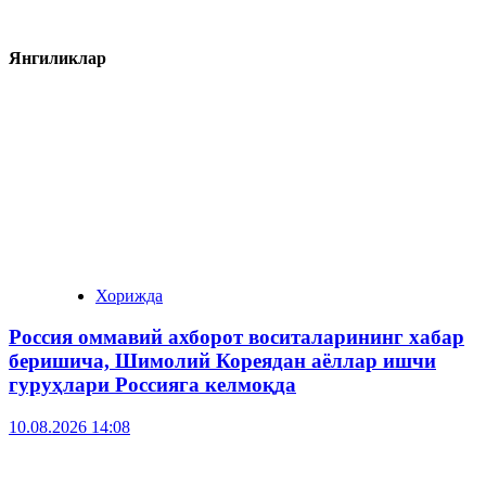
Янгиликлар
Хорижда
Россия оммавий ахборот воситаларининг хабар
беришича, Шимолий Кореядан аёллар ишчи
гуруҳлари Россияга келмоқда
10.08.2026 14:08