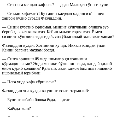
— Сиз нега мендан хафасиз? — деди Малоҳат сўнгги куни.
— Сиздан хафаман?! Бу гапни қаердан олдингиз? — дея
ҳайрон бўлиб сўради Фазлиддин.
— Сизни кузатиб юрибман, менинг кўнглимни олишга зўр
бериб ҳаракат қиляпсиз. Кейин маъюс тортяпсиз. Ё мен
сизнинг кўнглингиздагидай, сиз ўйлагандай эмас эканманми?
Фазлиддин кулди. Хотинини қучди. Иккала юзидан ўпди.
Кейин бағрига маҳкам босди.
— Сизга эришиш йўлида нималар қилганимни
кўрмадингизми? Энди меники бўлганингизда, қандай қилиб
ёмон кўриб қолайин? Қайтага, ҳали-ҳамон бахтимга ишониб-
ишонолмай юрибман.
— Нега унда хафа кўринасиз?
Фазлиддин яна кулди ва унинг юзига термилиб:
— Бунинг сабаби бошқа ёқда, — деди.
— Қаёқда экан?