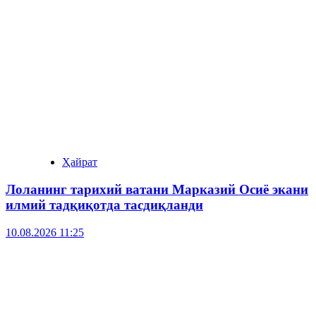
Ҳайрат
Лоланинг тарихий ватани Марказий Осиё экани
илмий тадқиқотда тасдиқланди
10.08.2026 11:25