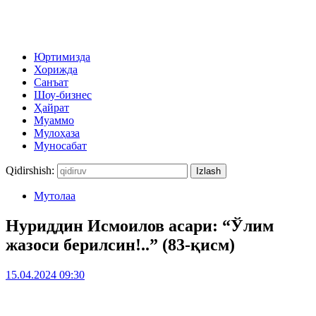
Юртимизда
Хорижда
Санъат
Шоу-бизнес
Ҳайрат
Муаммо
Мулоҳаза
Муносабат
Qidirshish:
Мутолаа
Нуриддин Исмоилов асари: “Ўлим
жазоси берилсин!..” (83-қисм)
15.04.2024 09:30