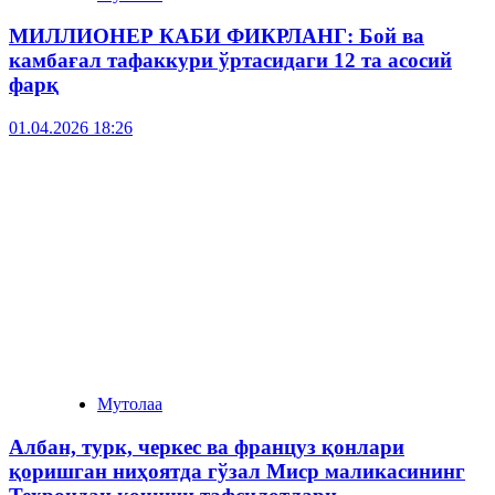
МИЛЛИОНЕР КАБИ ФИКРЛАНГ: Бой ва
камбағал тафаккури ўртасидаги 12 та асосий
фарқ
01.04.2026 18:26
Мутолаа
Албан, турк, черкес ва француз қонлари
қоришган ниҳоятда гўзал Миср маликасининг