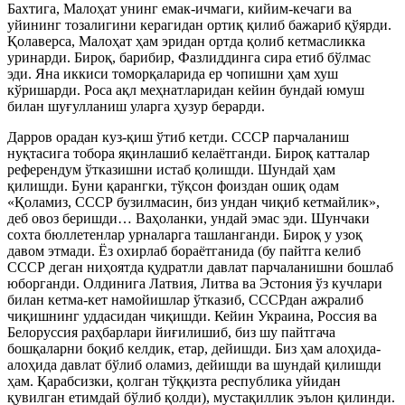
Бахтига, Малоҳат унинг емак-ичмаги, кийим-кечаги ва
уйининг тозалигини керагидан ортиқ қилиб бажариб қўярди.
Қолаверса, Малоҳат ҳам эридан ортда қолиб кетмасликка
уринарди. Бироқ, барибир, Фазлиддинга сира етиб бўлмас
эди. Яна иккиси томорқаларида ер чопишни ҳам хуш
кўришарди. Роса ақл меҳнатларидан кейин бундай юмуш
билан шуғулланиш уларга ҳузур берарди.
Дарров орадан куз-қиш ўтиб кетди. СССР парчаланиш
нуқтасига тобора яқинлашиб келаётганди. Бироқ катталар
референдум ўтказишни истаб қолишди. Шундай ҳам
қилишди. Буни қарангки, тўқсон фоиздан ошиқ одам
«Қоламиз, СССР бузилмасин, биз ундан чиқиб кетмайлик»,
деб овоз беришди… Ваҳоланки, ундай эмас эди. Шунчаки
сохта бюллетенлар урналарга ташланганди. Бироқ у узоқ
давом этмади. Ёз охирлаб бораётганида (бу пайтга келиб
СССР деган ниҳоятда қудратли давлат парчаланишни бошлаб
юборганди. Олдинига Латвия, Литва ва Эстония ўз кучлари
билан кетма-кет намойишлар ўтказиб, СССРдан ажралиб
чиқишнинг уддасидан чиқишди. Кейин Украина, Россия ва
Белоруссия раҳбарлари йиғилишиб, биз шу пайтгача
бошқаларни боқиб келдик, етар, дейишди. Биз ҳам алоҳида-
алоҳида давлат бўлиб оламиз, дейишди ва шундай қилишди
ҳам. Қарабсизки, қолган тўққизта республика уйидан
қувилган етимдай бўлиб қолди), мустақиллик эълон қилинди.