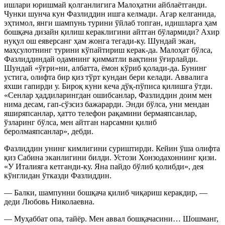
ишлари юришмай қолганлигига Малоҳатни айблаётганди.
Чунки шунча кун Фазлиддин ишга келмади. Агар келганида,
эҳтимол, янги шампунь турини ўйлаб топган, идишларга ҳам
бошқача дизайн қилиш кераклигини айтган бўлармиди? Ахир
нуқул ош еяверсанг ҳам жонга тегади-ку. Шундай экан,
маҳсулотнинг турини кўпайтириш керак-да. Малоҳат бўлса,
Фазлиддиндай одамнинг қимматли вақтини ўғирлайди.
Шундай «ўғри»ни, албатта, ёмон кўриб қолади-да. Бунинг
устига, олифта бир қиз тўрт кундан бери келади. Аввалига
яхши гапирди у. Бироқ куни кеча дўқ-пўписа қилишга ўтди.
«Сенлар ҳаддиларингдан ошибсанлар, Фазлиддин доим мен
нима десам, гап-сўзсиз бажарарди. Энди бўлса, уни мендан
яширяпсанлар, ҳатто телефон рақамини бермаяпсанлар,
ўзларинг бўлса, мен айтган нарсамни қилиб
беролмаяпсанлар», дебди.
Фазлиддин унинг кимлигини суриштирди. Кейин ўша олифта
қиз Сабина эканлигини билди. Устози Хонзодахоннинг қизи.
«У Италияга кетганди-ку. Яна пайдо бўлиб қолибди», дея
кўнглидан ўтказди Фазлиддин.
— Балки, шампунни бошқача қилиб чиқариш керакдир, —
деди Любовь Николаевна.
— Муҳаббат опа, тайёр. Мен аввал бошқачасини… Шошманг,