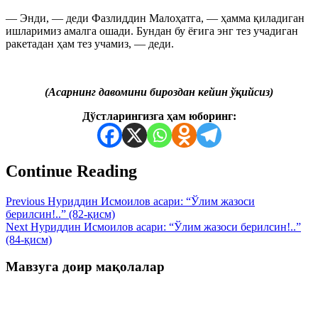
— Энди, — деди Фазлиддин Малоҳатга, — ҳамма қиладиган
ишларимиз амалга ошади. Бундан бу ёғига энг тез учадиган
ракетадан ҳам тез учамиз, — деди.
(Асарнинг давомини бироздан кейин ўқийсиз)
Дўстларингизга ҳам юборинг:
Continue Reading
Previous
Нуриддин Исмоилов асари: “Ўлим жазоси
берилсин!..” (82-қисм)
Next
Нуриддин Исмоилов асари: “Ўлим жазоси берилсин!..”
(84-қисм)
Мавзуга доир мақолалар