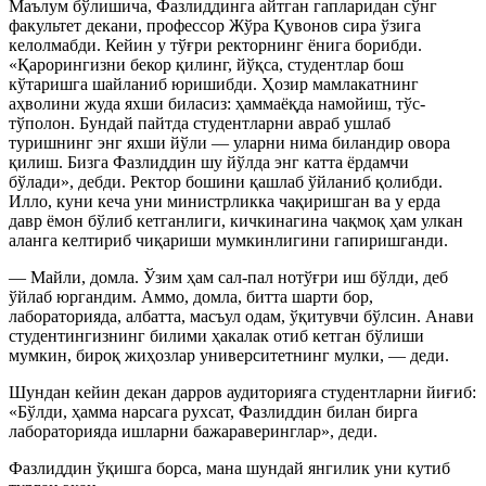
Маълум бўлишича, Фазлиддинга айтган гапларидан сўнг
факультет декани, профессор Жўра Қувонов сира ўзига
келолмабди. Кейин у тўғри ректорнинг ёнига борибди.
«Қарорингизни бекор қилинг, йўқса, студентлар бош
кўтаришга шайланиб юришибди. Ҳозир мамлакатнинг
аҳволини жуда яхши биласиз: ҳаммаёқда намойиш, тўс-
тўполон. Бундай пайтда студентларни авраб ушлаб
туришнинг энг яхши йўли — уларни нима биландир овора
қилиш. Бизга Фазлиддин шу йўлда энг катта ёрдамчи
бўлади», дебди. Ректор бошини қашлаб ўйланиб қолибди.
Илло, куни кеча уни министрликка чақиришган ва у ерда
давр ёмон бўлиб кетганлиги, кичкинагина чақмоқ ҳам улкан
аланга келтириб чиқариши мумкинлигини гапиришганди.
— Майли, домла. Ўзим ҳам сал-пал нотўғри иш бўлди, деб
ўйлаб юргандим. Аммо, домла, битта шарти бор,
лабораторияда, албатта, масъул одам, ўқитувчи бўлсин. Анави
студентингизнинг билими ҳакалак отиб кетган бўлиши
мумкин, бироқ жиҳозлар университетнинг мулки, — деди.
Шундан кейин декан дарров аудиторияга студентларни йиғиб:
«Бўлди, ҳамма нарсага рухсат, Фазлиддин билан бирга
лабораторияда ишларни бажараверинглар», деди.
Фазлиддин ўқишга борса, мана шундай янгилик уни кутиб