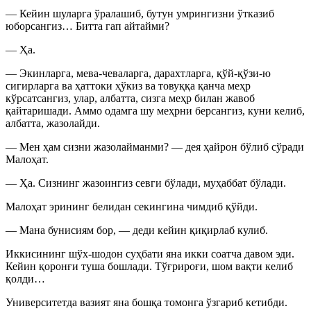
— Кейин шуларга ўралашиб, бутун умрингизни ўтказиб
юборсангиз… Битта гап айтайми?
— Ҳа.
— Экинларга, мева-чеваларга, дарахтларга, қўй-қўзи-ю
сигирларга ва ҳаттоки ҳўкиз ва товуққа қанча меҳр
кўрсатсангиз, улар, албатта, сизга меҳр билан жавоб
қайтаришади. Аммо одамга шу меҳрни берсангиз, куни келиб,
албатта, жазолайди.
— Мен ҳам сизни жазолайманми? — дея ҳайрон бўлиб сўради
Малоҳат.
— Ҳа. Сизнинг жазоингиз севги бўлади, муҳаббат бўлади.
Малоҳат эрининг белидан секингина чимдиб қўйди.
— Мана бунисиям бор, — деди кейин қиқирлаб кулиб.
Иккисининг шўх-шодон суҳбати яна икки соатча давом эди.
Кейин қоронғи туша бошлади. Тўғрироғи, шом вақти келиб
қолди…
Университетда вазият яна бошқа томонга ўзгариб кетибди.