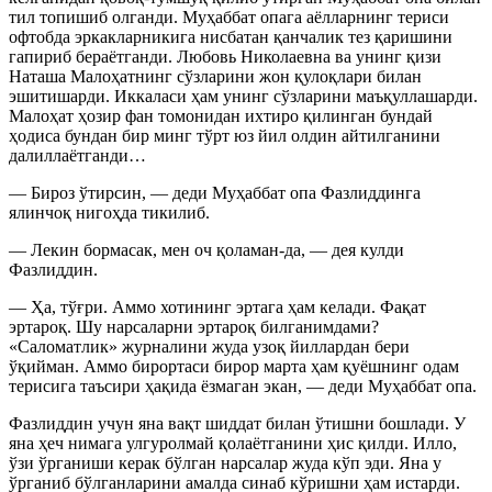
тил топишиб олганди. Муҳаббат опага аёлларнинг териси
офтобда эркакларникига нисбатан қанчалик тез қаришини
гапириб бераётганди. Любовь Николаевна ва унинг қизи
Наташа Малоҳатнинг сўзларини жон қулоқлари билан
эшитишарди. Иккаласи ҳам унинг сўзларини маъқуллашарди.
Малоҳат ҳозир фан томонидан ихтиро қилинган бундай
ҳодиса бундан бир минг тўрт юз йил олдин айтилганини
далиллаётганди…
— Бироз ўтирсин, — деди Муҳаббат опа Фазлиддинга
ялинчоқ нигоҳда тикилиб.
— Лекин бормасак, мен оч қоламан-да, — дея кулди
Фазлиддин.
— Ҳа, тўғри. Аммо хотининг эртага ҳам келади. Фақат
эртароқ. Шу нарсаларни эртароқ билганимдами?
«Саломатлик» журналини жуда узоқ йиллардан бери
ўқийман. Аммо бирортаси бирор марта ҳам қуёшнинг одам
терисига таъсири ҳақида ёзмаган экан, — деди Муҳаббат опа.
Фазлиддин учун яна вақт шиддат билан ўтишни бошлади. У
яна ҳеч нимага улгуролмай қолаётганини ҳис қилди. Илло,
ўзи ўрганиши керак бўлган нарсалар жуда кўп эди. Яна у
ўрганиб бўлганларини амалда синаб кўришни ҳам истарди.