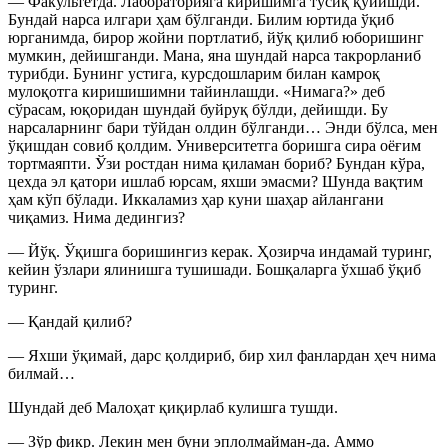
— Факультетда. Лабораторияга киришимга тўсиқ қўйишди.
Бундай нарса илгари ҳам бўлганди. Билим юртида ўқиб
юрганимда, бирор жойни портлатиб, йўқ қилиб юборишинг
мумкин, дейишганди. Мана, яна шундай нарса такрорланиб
турибди. Бунинг устига, курсдошларим билан камроқ
мулоқотга киришишимни тайинлашди. «Нимага?» деб
сўрасам, юқоридан шундай буйруқ бўлди, дейишди. Бу
нарсаларнинг бари тўйдан олдин бўлганди… Энди бўлса, мен
ўқишдан совиб қолдим. Университетга боришга сира оёғим
тортмаяпти. Ўзи ростдан нима қиламан бориб? Бундан кўра,
цехда эл қатори ишлаб юрсам, яхши эмасми? Шунда вақтим
ҳам кўп бўлади. Иккаламиз ҳар куни шаҳар айлангани
чиқамиз. Нима дедингиз?
— Йўқ. Ўқишга боришингиз керак. Ҳозирча индамай туринг,
кейин ўзлари ялинишга тушишади. Бошқаларга ўхшаб ўқиб
туринг.
— Қандай қилиб?
— Яхши ўқимай, дарс қолдириб, бир хил фанлардан ҳеч нима
билмай…
Шундай деб Малоҳат қиқирлаб кулишга тушди.
— Зўр фикр. Лекин мен буни эплолмайман-да. Аммо