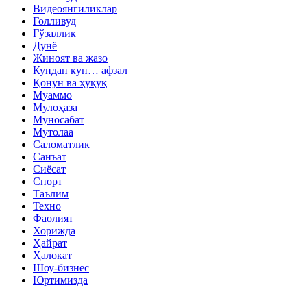
Видеоянгиликлар
Голливуд
Гўзаллик
Дунё
Жиноят ва жазо
Кундан кун… афзал
Қонун ва ҳуқуқ
Муаммо
Мулоҳаза
Муносабат
Мутолаа
Саломатлик
Санъат
Сиёсат
Спорт
Таълим
Техно
Фаолият
Хорижда
Ҳайрат
Ҳалокат
Шоу-бизнес
Юртимизда