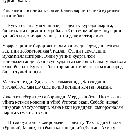
турган экан…
Ишлашни соғинибди. Олган билимларини синаб кўришни
соғинибди.
— Бугун озгина ўзим ишлай, — деди у курсдошларига, —
бир-иккита нарсани тажрибадан ўтказмоқчийдим, шуларни
қилиб олай, эртадан машғулотни давом эттирамиз.
У дарсларнинг бирортасига ҳам кирмади. Эртадан кечгача
вақтини лабораторияда ўтказди. Сувни парчалашни
мукаммаллаштирди. Энди у ўзини қўярга жой
тополмаётганди. Ахир сув худди газ мисоли, балки ундан ҳам
яхши ёнарди. Бутун лабораториянинг ичи эса тоза кислород
билан тўлиб тошди…
Малоҳат келди. Ҳа, агар у келмаганида, Фазлиддин
эрталабгача ҳам шу ерда қолиб кетиши ҳеч гап эмасди.
Иккаласи тўғри цехга боришди. У ерда Любовь Николаевна
уйига кетмай қовоғини уйиб ўтирган экан. Сабаби ишлаб
чиқарган маҳсулотлари, мана икки кундирки, омборхонадан
нарига ўтмаётган экан.
— Нима бўлганига ҳайронман, — деди у Фазлиддин билан
кўришиб, Малоҳатга ёмон қараш қилиб қўяркан. Ахир у