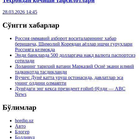
Теҳрондан қочиши тафсилотлари
28.03.2026 14:45
Сўнгги хабарлар
Россия оммавий ахборот воситаларининг хабар
беришича, Шимолий Кореядан аёллар ишчи гуруҳлари
Россияга келмоқда
Энди банкларда 500 долларгача нақд валюта паспортсиз
сотилади
Лоланинг тарихий ватани Марказий Осиё экани илмий
тадқиқотда тасдиқланди
Вучич: Дунё катта уруш остонасида, давлатлар эса
унинг олдини олмаяпти
Дунёдаги энг кекса президент ғойиб бўлди — ABC
News
Бўлимлар
hordiq.uz
Авто
Блогер
Болливуд