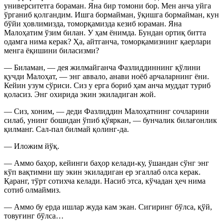
университетга бораман. Яна бир томони бор. Мен анча уйга
ўрганиб қолгандим. Ишга бормайман, ўқишга бормайман, кун
бўйи ҳовлимизда, томорқамизда кезиб юраман. Яна
Малоҳатим ўзим билан. У ҳам ёнимда. Бундан ортиқ битта
одамга нима керак? Ҳа, айтганча, томорқамизнинг қаерлари
менга ёқишини биласизми?
— Биламан, — дея жилмайганча Фазлиддиннинг қўлини
қучди Малоҳат, — энг аввало, анави ноёб арчаларнинг ёни.
Кейин узум сўриси. Сиз у ерга бориб ҳам анча муддат туриб
қоласиз. Энг охирида экин экиладиган жой.
— Сиз, хоним, — деди Фазлиддин Малоҳатнинг сочларини
силаб, унинг бошидан ўпиб қўяркан, — бунчалик билағонлик
қилманг. Сал-пал билмай қолинг-да.
— Иложим йўқ.
— Аммо баҳор, кейинги баҳор келади-ку, ўшандан сўнг энг
кўп вақтимни шу экин экиладиган ер эгаллаб олса керак.
Қаранг, тўрт сотихча келади. Насиб этса, кўчадан ҳеч нима
сотиб олмаймиз.
— Аммо бу ерда ишлар жуда кам экан. Сигиринг бўлса, қўй,
товуғинг бўлса…