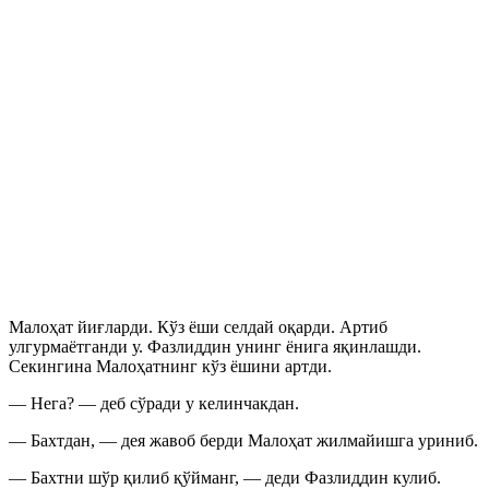
Малоҳат йиғларди. Кўз ёши селдай оқарди. Артиб
улгурмаётганди у. Фазлиддин унинг ёнига яқинлашди.
Секингина Малоҳатнинг кўз ёшини артди.
— Нега? — деб сўради у келинчакдан.
— Бахтдан, — дея жавоб берди Малоҳат жилмайишга уриниб.
— Бахтни шўр қилиб қўйманг, — деди Фазлиддин кулиб.