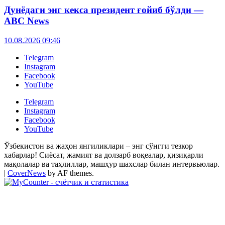
Дунёдаги энг кекса президент ғойиб бўлди —
ABC News
10.08.2026 09:46
Telegram
Instagram
Facebook
YouTube
Telegram
Instagram
Facebook
YouTube
Ўзбекистон ва жаҳон янгиликлари – энг сўнгги тезкор
хабарлар! Сиёсат, жамият ва долзарб воқеалар, қизиқарли
мақолалар ва таҳлиллар, машҳур шахслар билан интервьюлар.
|
CoverNews
by AF themes.