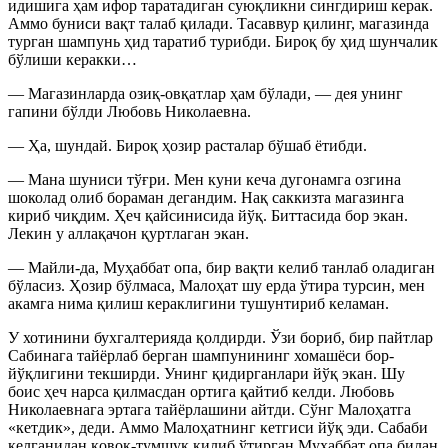
идишига ҳам ифор таратадиган суюқликни сингдириш керак.
Аммо буниси вақт талаб қилади. Тасаввур қилинг, магазинда
турган шампунь ҳид таратиб турибди. Бироқ бу ҳид шунчалик
бўлиши керакки…
— Магазинларда озиқ-овқатлар ҳам бўлади, — дея унинг
гапини бўлди Любовь Николаевна.
— Ҳа, шундай. Бироқ ҳозир расталар бўшаб ётибди.
— Мана шуниси тўғри. Мен куни кеча дугонамга озгина
шоколад олиб бораман дегандим. Нақ саккизта магазинга
кириб чиқдим. Ҳеч қайсинисида йўқ. Биттасида бор экан.
Лекин у аллақачон қуртлаган экан.
— Майли-да, Муҳаббат опа, бир вақти келиб танлаб оладиган
бўласиз. Ҳозир бўлмаса, Малоҳат шу ерда ўтира турсин, мен
акамга нима қилиш кераклигини тушунтириб келаман.
У хотинини бухгалтерияда қолдирди. Ўзи бориб, бир пайтлар
Сабинага тайёрлаб берган шампунининг хомашёси бор-
йўқлигини текширди. Унинг қидирганлари йўқ экан. Шу
боис ҳеч нарса қилмасдан ортига қайтиб келди. Любовь
Николаевнага эртага тайёрлашини айтди. Сўнг Малоҳатга
«кетдик», деди. Аммо Малоҳатнинг кетгиси йўқ эди. Сабаби
келганидан қовоқ-тумшуқ қилиб ўтирган Муҳаббат опа билан