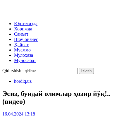
Юртимизда
Хорижда
Санъат
Шоу-бизнес
Ҳайрат
Муаммо
Мулоҳаза
Муносабат
Qidirshish:
hordiq.uz
Эсиз, бундай олимлар ҳозир йўқ!..
(видео)
16.04.2024 13:18