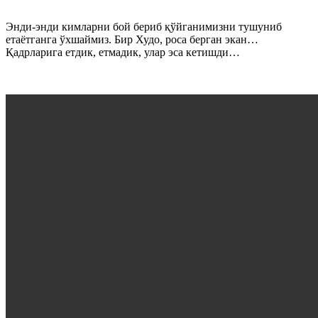
Энди-энди кимларни бой бериб қўйганимизни тушуниб
етаётганга ўхшаймиз. Бир Худо, роса берган экан…
Қадрларига етдик, етмадик, улар эса кетишди…