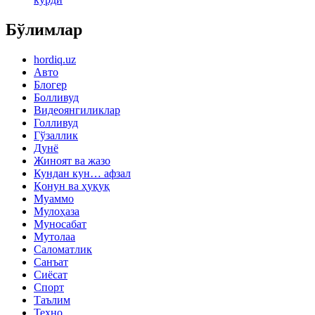
Бўлимлар
hordiq.uz
Авто
Блогер
Болливуд
Видеоянгиликлар
Голливуд
Гўзаллик
Дунё
Жиноят ва жазо
Кундан кун… афзал
Қонун ва ҳуқуқ
Муаммо
Мулоҳаза
Муносабат
Мутолаа
Саломатлик
Санъат
Сиёсат
Спорт
Таълим
Техно