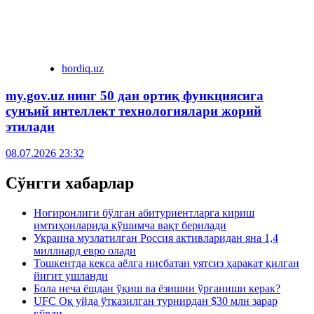
hordiq.uz
my.gov.uz нинг 50 дан ортиқ функциясига
сунъий интеллект технологиялари жорий
этилади
08.07.2026 23:32
Сўнгги хабарлар
Ногиронлиги бўлган абитуриентларга кириш
имтиҳонларида қўшимча вақт берилади
Украина музлатилган Россия активларидан яна 1,4
миллиард евро олади
Тошкентда кекса аёлга нисбатан уятсиз ҳаракат қилган
йигит ушланди
Бола неча ёшдан ўқиш ва ёзишни ўрганиши керак?
UFC Оқ уйда ўтказилган турнирдан $30 млн зарар
кўрди