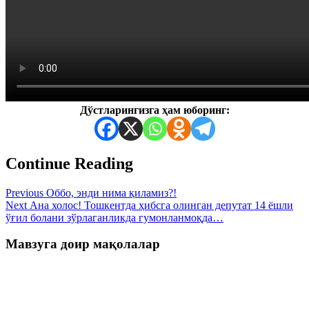
Дўстларингизга ҳам юборинг:
Continue Reading
Previous
Оббо, энди нима қиламиз?!
Next
Ана холос! Тошкентда ҳибсга олинган депутат 14 ёшли
ўғил болани зўрлаганликда гумонланмоқда…
Мавзуга доир мақолалар