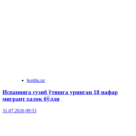
hordiq.uz
Испанияга сузиб ўтишга уринган 18 нафар
мигрант ҳалок бўлди
31.07.2026 09:53