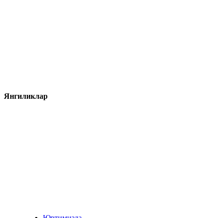
Янгиликлар
Юртимизда