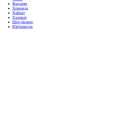
Фаолият
Хорижда
Ҳайрат
Ҳалокат
Шоу-бизнес
Юртимизда