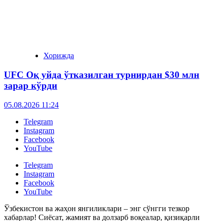
Хорижда
UFC Оқ уйда ўтказилган турнирдан $30 млн
зарар кўрди
05.08.2026 11:24
Telegram
Instagram
Facebook
YouTube
Telegram
Instagram
Facebook
YouTube
Ўзбекистон ва жаҳон янгиликлари – энг сўнгги тезкор
хабарлар! Сиёсат, жамият ва долзарб воқеалар, қизиқарли