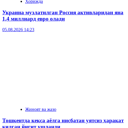
Хорижда
Украина музлатилган Россия активларидан яна
1,4 миллиард евро олади
05.08.2026 14:23
Жиноят ва жазо
Тошкентда кекса аёлга нисбатан уятсиз ҳаракат
қилган йигит ушланди