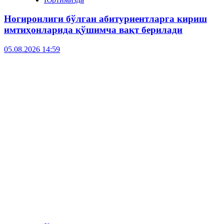
Ногиронлиги бўлган абитуриентларга кириш
имтиҳонларида қўшимча вақт берилади
05.08.2026 14:59