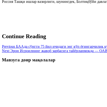
Россия Ташқи ишлар вазирлиги, шунингдек, Болтиқбўйи давла
Continue Reading
Previous
БAAда сўнгги 75 йил ичидаги энг кўп ёғингарчилик к
Next
Эрон Исроилнинг жавоб зарбасига тайёрланмоқда — ОА
Мавзуга доир мақолалар