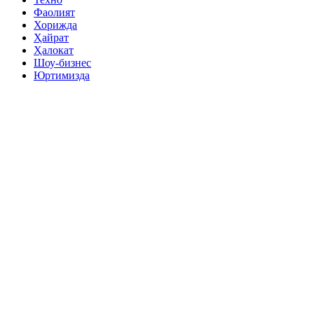
Фаолият
Хорижда
Ҳайрат
Ҳалокат
Шоу-бизнес
Юртимизда