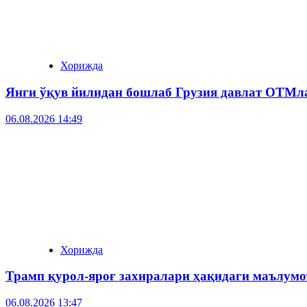
Хорижда
Янги ўқув йилидан бошлаб Грузия давлат ОТМла
06.08.2026 14:49
Хорижда
Трамп қурол-яроғ захиралари ҳақидаги маълум
06.08.2026 13:47