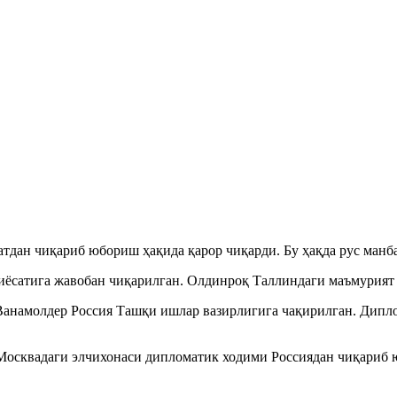
тдан чиқариб юбориш ҳақида қарор чиқарди. Бу ҳақда рус манба
сиёсатига жавобан чиқарилган. Олдинроқ Таллиндаги маъмурият
Ванамолдер Россия Ташқи ишлар вазирлигига чақирилган. Диплом
Москвадаги элчихонаси дипломатик ходими Россиядан чиқариб 