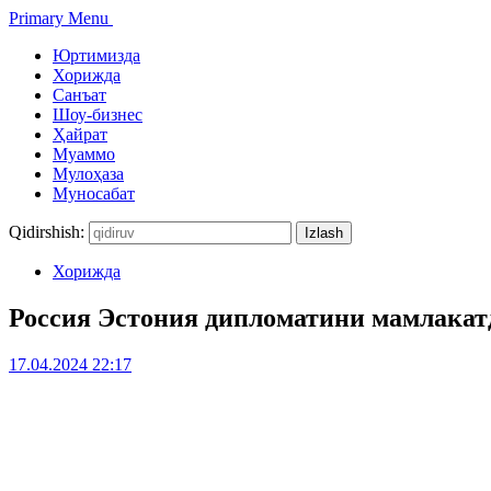
Primary Menu
Юртимизда
Хорижда
Санъат
Шоу-бизнес
Ҳайрат
Муаммо
Мулоҳаза
Муносабат
Qidirshish:
Хорижда
Россия Эстония дипломатини мамлакат
17.04.2024 22:17