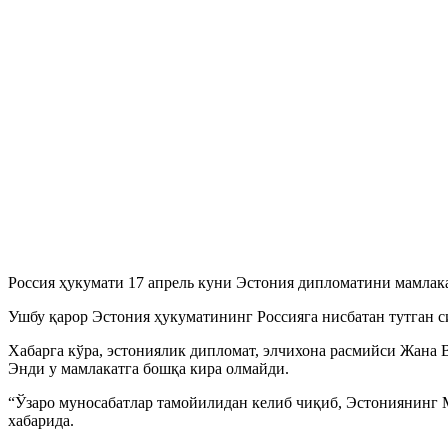
Россия ҳукумати 17 апрель куни Эстония дипломатини мамлака
Ушбу қарор Эстония ҳукуматининг Россияга нисбатан тутган 
Хабарга кўра, эстониялик дипломат, элчихона расмийси Жана 
Энди у мамлакатга бошқа кира олмайди.
“Ўзаро муносабатлар тамойилидан келиб чиқиб, Эстониянинг 
хабарида.