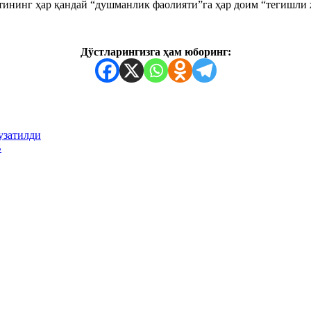
тининг ҳар қандай “душманлик фаолияти”га ҳар доим “тегишли
Дўстларингизга ҳам юборинг:
узатилди
В