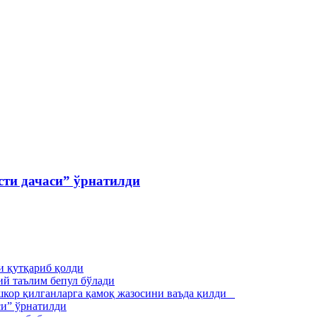
сти дачаси” ўрнатилди
и қутқариб қолди
ий таълим бепул бўлади
ошкор қилганларга қамоқ жазосини ваъда қилди
си” ўрнатилди