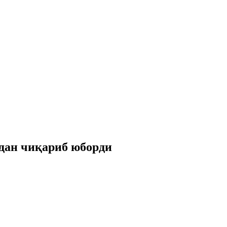
дан чиқариб юборди