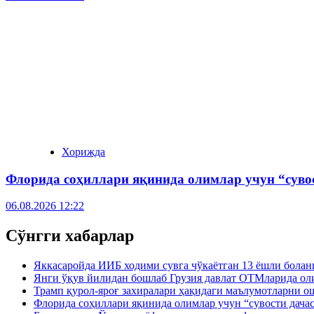
Хорижда
Флорида соҳиллари яқинида олимлар учун “суво
06.08.2026 12:22
Сўнгги хабарлар
Яккасаройда ИИБ ходими сувга чўкаётган 13 ёшли болан
Янги ўқув йилидан бошлаб Грузия давлат ОТМларида ол
Трамп қурол-яроғ захиралари ҳақидаги маълумотларни 
Флорида соҳиллари яқинида олимлар учун “сувости дача