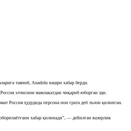
ларига таяниб, Anadolu нашри хабар берди.
 Россия элчисини мамлакатдан чиқариб юборган эди.
ат Россия ҳудудида персона нон грата деб эълон қилинган.
юборилаётгани хабар қилинади”, — дейилган вазирлик