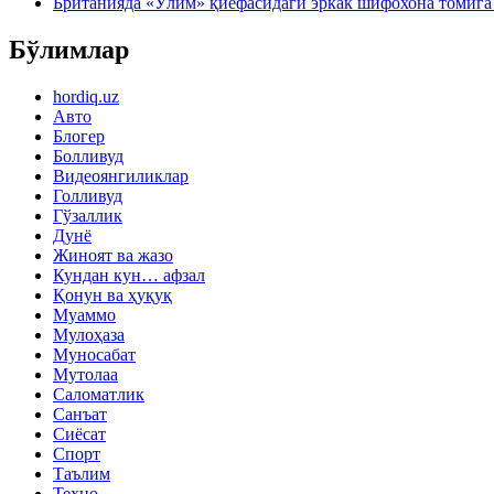
Британияда «Ўлим» қиёфасидаги эркак шифохона томига 
Бўлимлар
hordiq.uz
Авто
Блогер
Болливуд
Видеоянгиликлар
Голливуд
Гўзаллик
Дунё
Жиноят ва жазо
Кундан кун… афзал
Қонун ва ҳуқуқ
Муаммо
Мулоҳаза
Муносабат
Мутолаа
Саломатлик
Санъат
Сиёсат
Спорт
Таълим
Техно