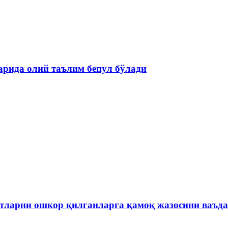
рида олий таълим бепул бўлади
отларни ошкор қилганларга қамоқ жазосини ваъ