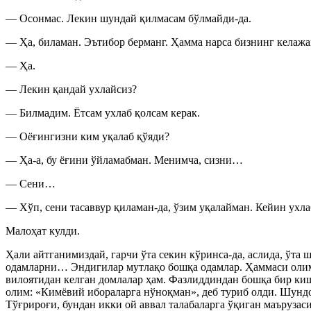
— Осонмас. Лекин шундай қилмасам бўлмайди-да.
— Ҳа, биламан. Эътибор берманг. Ҳамма нарса бизнинг келажа
— Ҳа.
— Лекин қандай ухлайсиз?
— Билмадим. Ётсам ухлаб қолсам керак.
— Оёғингизни ким уқалаб қўяди?
— Ҳа-а, бу ёғини ўйламабман. Менимча, сизни…
— Сени…
— Хўп, сени тасаввур қиламан-да, ўзим уқалайман. Кейин ухл
Малоҳат кулди.
Ҳали айтганимиздай, гарчи ўта секин кўринса-да, аслида, ўта 
одамларни… Эндигилар мутлақо бошқа одамлар. Ҳаммаси олим,
вилоятидан келган домлалар ҳам. Фазлиддиндан бошқа бир ки
олим: «Кимёвий ибораларга нўноқман», деб туриб олди. Шундо
Тўғрироғи, бундан икки ой аввал талабаларга ўқиган маъруза