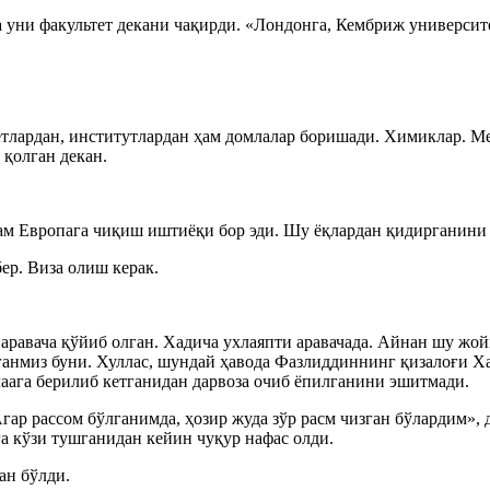
уни факультет декани чақирди. «Лондонга, Кембриж университе
етлардан, институтлардан ҳам домлалар боришади. Химиклар. М
 қолган декан.
ҳам Европага чиқиш иштиёқи бор эди. Шу ёқлардан қидирганини
ер. Виза олиш керак.
аравача қўйиб олган. Хадича ухлаяпти аравачада. Айнан шу жой
йтганмиз буни. Хуллас, шундай ҳавода Фазлиддиннинг қизалоғи 
лаага берилиб кетганидан дарвоза очиб ёпилганини эшитмади.
ар рассом бўлганимда, ҳозир жуда зўр расм чизган бўлардим», 
а кўзи тушганидан кейин чуқур нафас олди.
ан бўлди.