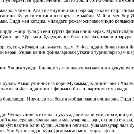
п пул бераётган эдинг. Менинг ҳатто ҳовли сотиб олишга имкон
ажаролмайман. Агар шампунни икки баробарга камайтирганимда
тганини. Бугунги топганингиз эртага етмайди. Майли, мен бир 
ан. Энди мен кетдим, миямдаги режам эсимдан чиқиб қолмасин
ширди. «Бир йўла уч ёки тўртта фирма очиш керак. Муассислар
 бўлинади. Зўр фикр. Ҳуқуқшунос билан маслаҳатлашиш зарур».
, оқ соч, кўзлари катта-катта одам. У Фазлиддин билан икки й
и керак. Ундан кейин фойдаларидан ўтказиб туришлари ҳам шар
ини ёзишга тушди. Бироқ у тузган шартнома матнини ҳуқуқшуно
аси бўлди. Аммо учинчисига қори Муҳаммад Алининг аёли Хади
 ҳаммаси Фазлиддиннинг фирмаси билан шартнома имзолади.
ра бошлашди. Ишчилар эса бешта жойдан маош олишарди. Энди 
лди. Чунки университетдаги ўқув адабиётлари уни сира қониқти
риб қолаверарди. Фанлардаги мавзулар чала эди, охирига еткази
а кўп вақтни олиб қўяди. Аслини олганда, ўша мавзулар чала б
н. Уни ўргангандан кўра ўрганмаган минг марта афзал.