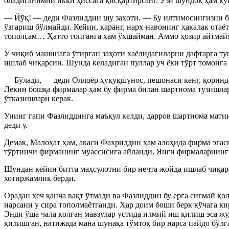
оладиганимни икки ҳиссага қисқартирсанг. Ўзи шундоқ ҳам кў
— Йўқ! — деди Фазлиддин шу заҳоти. — Бу илтимосингизни б
ўзгариш бўлмайди. Кейин, қаранг, нарх-навонинг ҳакалак отаё
тополсам… Ҳатто топганга ҳам ўхшайман. Аммо ҳозир айтмайм
У чиқиб машинага ўтирган заҳоти хаёлидагиларни дафтарга ту
ишлаб чиқарсин. Шунда келадиган пуллар уч ёки тўрт томонга
— Бўлади, — деди Оллоёр ҳуқуқшунос, пешонаси кенг, қориндор
Лекин бошқа фирмалар ҳам бу фирма билан шартнома тузишлар
ўтказишлари керак.
Унинг гапи Фазлиддинга маъқул келди, дарров шартнома матн
деди у.
Демак, Малоҳат ҳам, акаси Фахриддин ҳам алоҳида фирма эг
тўртинчи фирманинг муассисига айланди. Янги фирмаларнинг
Шундан кейин битта маҳсулотни бир нечта жойда ишлаб чиқа
хотиржамлик берди.
Орадан ҳеч қанча вақт ўтмади ва Фазлиддин бу ерга сиғмай қо
нарсани у сира тополмаётганди. Ҳар доим боши берк кўчага ки
Энди ўша чала қолган мавзулар устида илмий иш қилиш эса жуд
қилишган, натижада мана шунақа тўмтоқ бир нарса пайдо бўлга