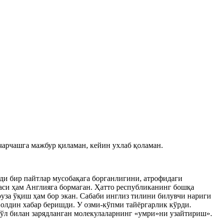
чарчашга мажбур қиламан, кейин ухлаб қоламан.
лади бир пайтлар мусобақага борганлигини, атрофидаги
си ҳам Англияга бормаган. Ҳатто республиканинг бошқа
за ўқиш ҳам бор экан. Сабаби инглиз тилини билувчи нариги
олдин хабар беришди. У озми-кўпми тайёргарлик кўрди.
йўл билан зарядланган молекулаларнинг «умри»ни узайтириш».