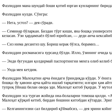
Фазлиддин мана шундай боши қотиб юрган кунларнинг бирида 
Фазлиддин кулди. Сўнгра:
— Нега, устоз? — дея сўради.
— Семинар бўларкан. Биздан тўрт киши, яна бошқа университ
келасан. Ўзи ҳардамхаёл бўлиб юрибсан, — деди анча кексайиб
— Сиз нима десангиз шу. Бориш керак бўлса, борамиз…
Фазлиддин росманасига хурсанд бўлди. Илло, ўзининг ичида 
— Энди бугундан қолдирмай паспортингни менга олиб келиб б
— Унда мен кетдим.
Фазлиддин Малоҳатни арча ёнидаги ўриндиқда кўрди. У ёнига 
бошқа: бу ҳавони арча қайта ишлаб тарқатяпти; илгари ҳам а
тупроқ ўйнаш билан овора эди. Малоҳат китоб ўқирди. У муто
Фазлиддин эса турган жойида она-болаларни томоша қилди. «Аг
Малоҳат қўрқиб кетиб, бирдан бошини китобдан кўтарди. Эриг
— Келганингизни сал билдириб қўймабсиз, — дея эрини койиг