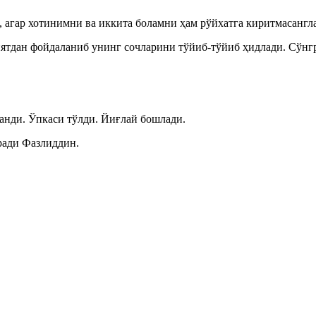
 агар хотинимни ва иккита боламни ҳам рўйхатга киритмасангла
ятдан фойдаланиб унинг сочларини тўйиб-тўйиб ҳидлади. Сўнг
ганди. Ўпкаси тўлди. Йиғлай бошлади.
ради Фазлиддин.