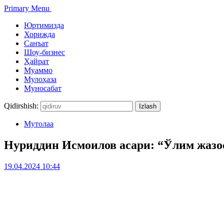
Primary Menu
Юртимизда
Хорижда
Санъат
Шоу-бизнес
Ҳайрат
Муаммо
Мулоҳаза
Муносабат
Qidirshish:
Мутолаа
Нуриддин Исмоилов асари: “Ўлим жазоси
19.04.2024 10:44