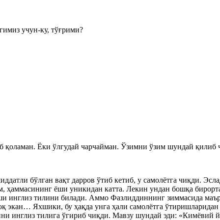
гимиз учун-ку, тўғрими?
аб қоламан. Ёки ўлгудай чарчайман. Ўзимни ўзим шундай қилиб 
шиддатли бўлган вақт дарров ўтиб кетиб, у самолётга чиқди. Эс
 ҳаммасининг ёши уникидан катта. Лекин ундан бошқа бирорта
ши инглиз тилини билади. Аммо Фазлиддиннинг зиммасида маъру
қ экан… Яхшики, бу ҳақда унга ҳали самолётга ўтиришларидан 
сини инглиз тилига ўгириб чиқди. Мавзу шундай эди: «Кимёвий 