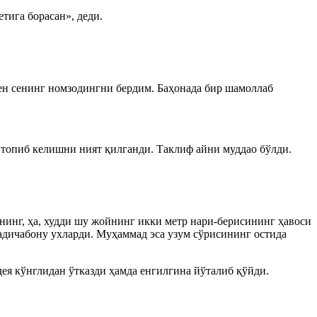
тига борасан», деди.
ен сенинг номзодингни бердим. Баҳонада бир шамоллаб
 топиб келишни ният қилганди. Таклиф айни муддао бўлди.
нинг, ҳа, худди шу жойнинг икки метр нари-берисининг ҳавоси
Хадичабону ухларди. Муҳаммад эса узум сўрисининг остида
дея кўнглидан ўтказди ҳамда енгилгина йўталиб қўйди.