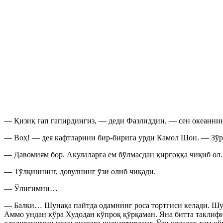
— Қизиқ гап гапирдингиз, — деди Фазлиддин, — сен океаннинг
— Воҳ! — дея кафтларини бир-бирига урди Камол Шон. — Зўр 
— Давомиям бор. Акулаларга ем бўлмасдан қирғоққа чиқиб ол.
— Тўлқиннинг, довулнинг ўзи олиб чиқади.
— Ўлигимни…
— Балки… Шунақа пайтда одамнинг роса тортгиси келади. Шун
Аммо ундан кўра Худодан кўпроқ қўрқаман. Яна битта таклиф