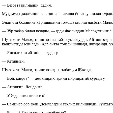
— Безовта қилмайин, дедим.
Муҳаммад дадасининг овозини эшитиши билан ўрнидан турди
Энди ота-боланинг кўришишини томоша қилиш навбати Малоҳа
— Зўр хабар билан келдим, — деди Фазлиддин Малоҳатнинг ён
Шу заҳоти Малоҳатнинг юзига табассум югурди. Айтиш эсдан ч
кашфиётида ювилади. Ҳар битта толаси шишади, ялтирайди, ў
— Янгиликни айтинг, — деди у.
— Кетяпман.
Шу заҳоти Малоҳатнинг юзидаги табассум йўқолди.
— Вой, қаерга? — дея киприкларини пирпиратиб сўради у.
— Англияга. Лондонга.
— У ёқда нима қиласиз?
— Семинар бор экан. Домлаларни таклиф қилишибди. Рўйхатг
— Биз-чи? Бизни киритишмабдими?