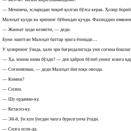
— Менимча, эсларидан чиқиб қолган бўлса керак. Ҳозир бориб,
Малоҳат кулди ва эрининг бўйнидан қучди. Фазлиддин имкони
— Жаннат ҳиди келяпти, — деди.
Буни эшитган Малоҳат баттар эрига ёпишди…
У ҳозирнинг ўзида, ҳали эри бағридалигида уни соғина бошла
— Ҳа, хоним нима бўлди? — дея ҳайрон бўлиб унинг юзига қа
— Соғиняпман, — деди Малоҳат йиғлоқи овозда.
— Кимни?
— Сизни.
— Шу ердаман-ку.
— Кетасиз-ку.
— Эй-й, ўн кун ўнгдан чапга бурилгунча ўтади.
— Сизга осон-да.