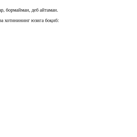
р, бормайман, деб айтаман.
ра хотинининг юзига боқиб: