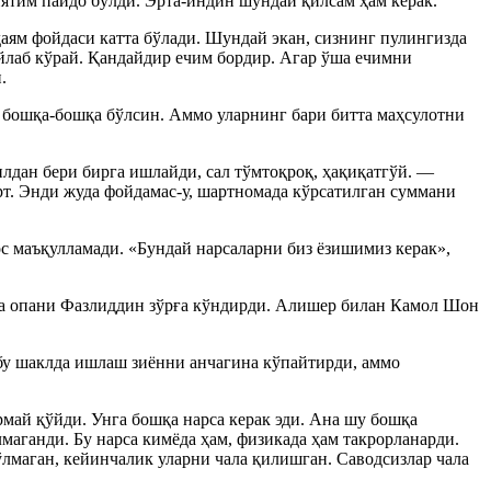
иятим пайдо бўлди. Эрта-индин шундай қилсам ҳам керак.
ям фойдаси катта бўлади. Шундай экан, сизнинг пулингизда
ўйлаб кўрай. Қандайдир ечим бордир. Агар ўша ечимни
.
и бошқа-бошқа бўлсин. Аммо уларнинг бари битта маҳсулотни
илдан бери бирга ишлайди, сал тўмтоқроқ, ҳақиқатгўй. —
т. Энди жуда фойдамас-у, шартномада кўрсатилган суммани
с маъқулламади. «Бундай нарсаларни биз ёзишимиз керак»,
ча опани Фазлиддин зўрға кўндирди. Алишер билан Камол Шон
бу шаклда ишлаш зиённи анчагина кўпайтирди, аммо
рмай қўйди. Унга бошқа нарса керак эди. Ана шу бошқа
лмаганди. Бу нарса кимёда ҳам, физикада ҳам такрорланарди.
ўлмаган, кейинчалик уларни чала қилишган. Саводсизлар чала