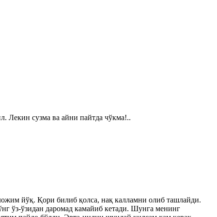
. Лекин сузма ва айни пайтда чўкма!..
ожим йўқ. Қори билиб қолса, нақ калламни олиб ташлайди.
ўнг ўз-ўзидан даромад камайиб кетади. Шунга менинг