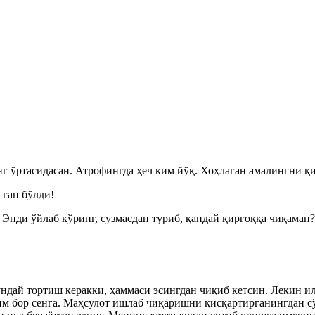
 ўртасидасан. Атрофингда ҳеч ким йўқ. Хоҳлаган амалингни қил
гап бўлди!
 Энди ўйлаб кўринг, сузмасдан туриб, қандай қирғоққа чиқаман?
дай тортиш керакки, ҳаммаси эсингдан чиқиб кетсин. Лекин ил
им бор сенга. Маҳсулот ишлаб чиқаришни қисқартирганингдан с