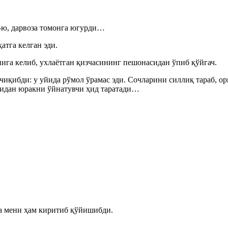
-ю, дарвоза томонга югурди…
тга келган эди.
ига келиб, ухлаётган қизчасининг пешонасидан ўпиб қўйгач.
иқибди: у уйида рўмол ўрамас эди. Сочларини силлиқ тараб, ор
зидан юракни ўйнатувчи ҳид таратади…
а мени ҳам киритиб қўйишибди.