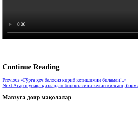
Continue Reading
Previous
«Гўрга ҳеч балосиз кириб кетишимни биламан!..»
Next
Агар шунақа қизлардан бирортасини келин қилсанг, борми?
Мавзуга доир мақолалар