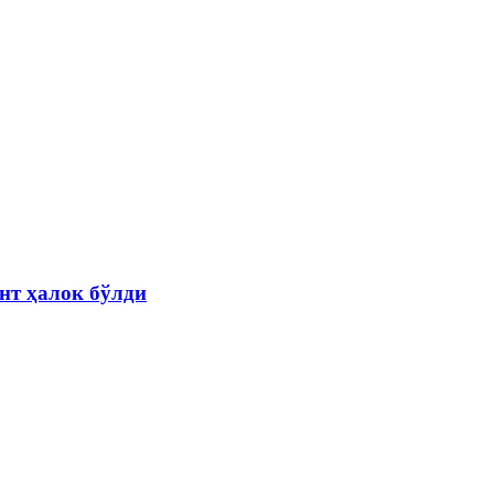
нт ҳалок бўлди