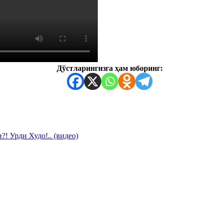
Дўстларингизга ҳам юборинг:
! Урди Худо!.. (видео)