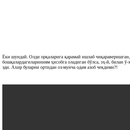
Ёки шундай. Олди орқаларига қарамай ишлаб чиқараверишган
бошқалардагилариниям ҳисобга оладиган бўлса, эҳ-й, билан ў
эди. Ахир буларни ортидан оз-мунча одам азоб чекдими?!