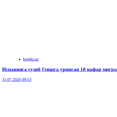
hordiq.uz
Испанияга сузиб ўтишга уринган 18 нафар мигра
31.07.2026 09:53