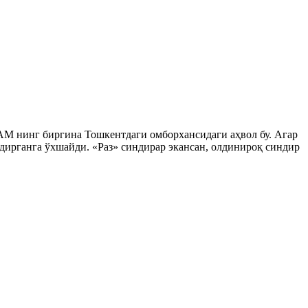
AM нинг биргина Тошкентдаги омборхансидаги аҳвол бу. Агар
дирганга ўхшайди. «Раз» синдирар экансан, олдинироқ синдир