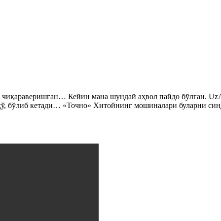
, чиқараверишган… Кейин мана шундай аҳвол пайдо бўлган. Uz
-ҳў, бўлиб кетади… «Точно» Хитойнинг мошиналари буларни син