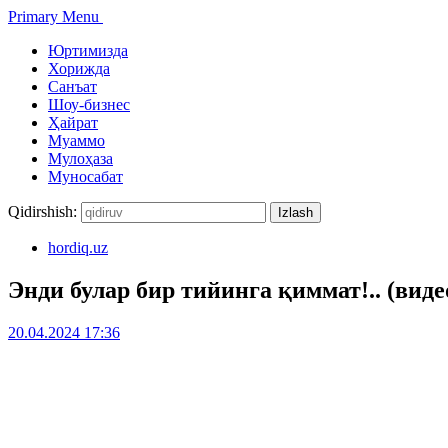
Primary Menu
Юртимизда
Хорижда
Санъат
Шоу-бизнес
Ҳайрат
Муаммо
Мулоҳаза
Муносабат
Qidirshish:
hordiq.uz
Энди булар бир тийинга қиммат!.. (виде
20.04.2024 17:36