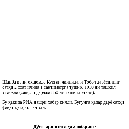
Шанба куни оқшомда Курган яқинидаги Тобол дарёсининг
сатҳи 2 соат ичида 1 сантиметрга тушиб, 1010 ни ташкил
этмоқда (хавфли даража 850 ни ташкил этади).
Бу ҳақида РИА нашри хабар қилди. Бугунга қадар дарё сатҳи
фақат кўтарилган эди.
Дўстларингизга ҳам юборинг: