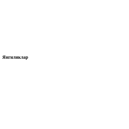
Янгиликлар