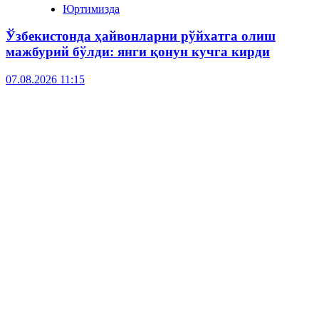
Юртимизда
Ўзбекистонда ҳайвонларни рўйхатга олиш
мажбурий бўлди: янги қонун кучга кирди
07.08.2026 11:15