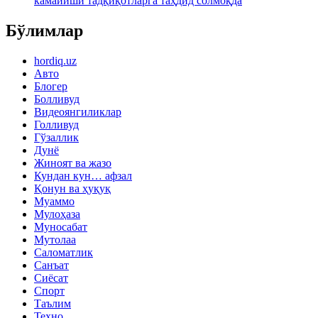
камайиши тадқиқотларга таҳдид солмоқда
Бўлимлар
hordiq.uz
Авто
Блогер
Болливуд
Видеоянгиликлар
Голливуд
Гўзаллик
Дунё
Жиноят ва жазо
Кундан кун… афзал
Қонун ва ҳуқуқ
Муаммо
Мулоҳаза
Муносабат
Мутолаа
Саломатлик
Санъат
Сиёсат
Спорт
Таълим
Техно