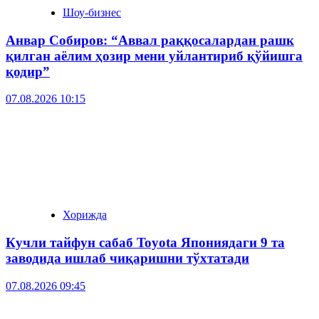
Шоу-бизнес
Анвар Собиров: “Аввал раққосалардан рашк
қилган аёлим ҳозир мени уйлантириб қўйишга
қодир”
07.08.2026 10:15
Хорижда
Кучли тайфун сабаб Toyota Япониядаги 9 та
заводида ишлаб чиқаришни тўхтатади
07.08.2026 09:45