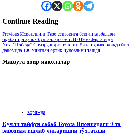
Continue Reading
Previous
Исроилнинг Ғазо секторига берган зарбалари
оқибатида ҳалок бўлганлар сони 34 049 нафарга етди
Next
“Победа” Самарқанд аэропорти билан ҳамкорликда йил
давомида 106 мингдан ортиқ йўловчини ташди
Мавзуга доир мақолалар
Хорижда
Кучли тайфун сабаб Toyota Япониядаги 9 та
заводида ишлаб чиқаришни тўхтатади