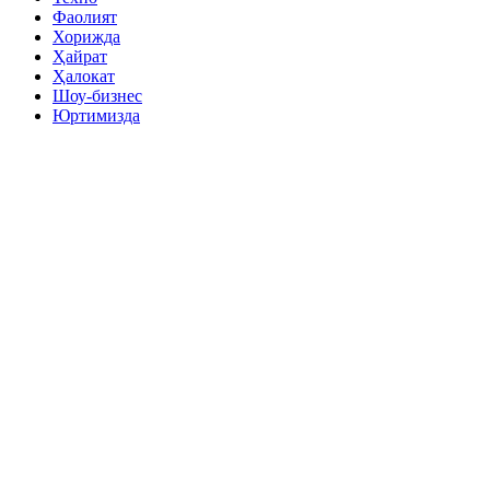
Фаолият
Хорижда
Ҳайрат
Ҳалокат
Шоу-бизнес
Юртимизда