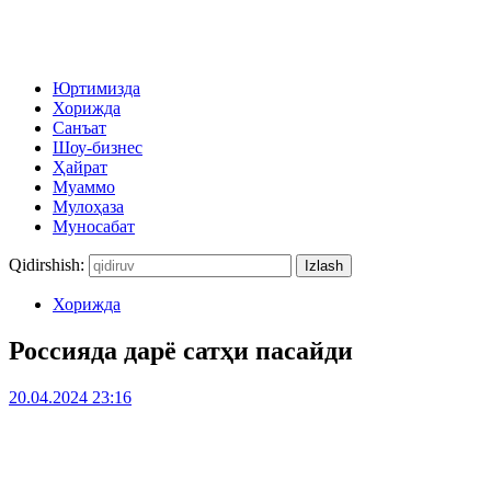
Юртимизда
Хорижда
Санъат
Шоу-бизнес
Ҳайрат
Муаммо
Мулоҳаза
Муносабат
Qidirshish:
Хорижда
Россияда дарё сатҳи пасайди
20.04.2024 23:16