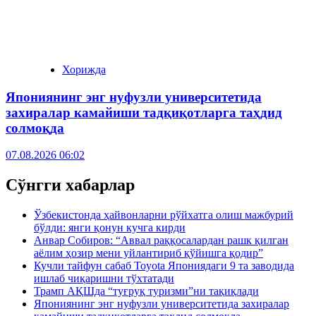
Хорижда
Япониянинг энг нуфузли университетида
захиралар камайиши тадқиқотларга таҳдид
солмоқда
07.08.2026 06:02
Сўнгги хабарлар
Ўзбекистонда ҳайвонларни рўйхатга олиш мажбурий
бўлди: янги қонун кучга кирди
Анвар Собиров: “Аввал раққосалардан рашк қилган
аёлим ҳозир мени уйлантириб қўйишга қодир”
Кучли тайфун сабаб Toyota Япониядаги 9 та заводида
ишлаб чиқаришни тўхтатади
Трамп АҚШда “туғруқ туризми”ни тақиқлади
Япониянинг энг нуфузли университетида захиралар