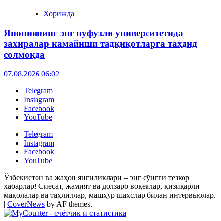
Хорижда
Япониянинг энг нуфузли университетида
захиралар камайиши тадқиқотларга таҳдид
солмоқда
07.08.2026 06:02
Telegram
Instagram
Facebook
YouTube
Telegram
Instagram
Facebook
YouTube
Ўзбекистон ва жаҳон янгиликлари – энг сўнгги тезкор
хабарлар! Сиёсат, жамият ва долзарб воқеалар, қизиқарли
мақолалар ва таҳлиллар, машҳур шахслар билан интервьюлар.
|
CoverNews
by AF themes.