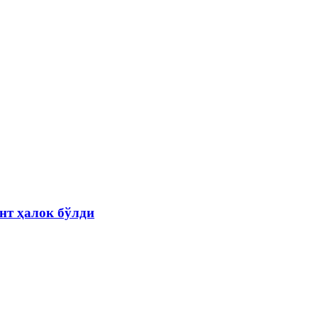
нт ҳалок бўлди