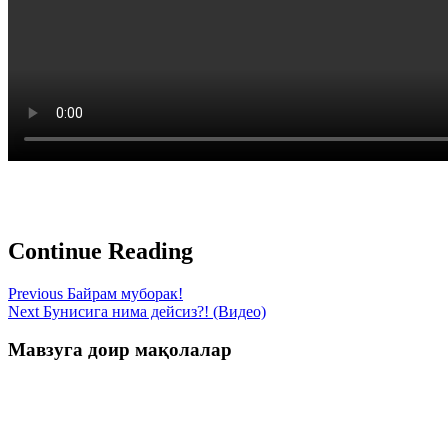
Continue Reading
Previous
Байрам муборак!
Next
Бунисига нима дейсиз?! (Видео)
Мавзуга доир мақолалар