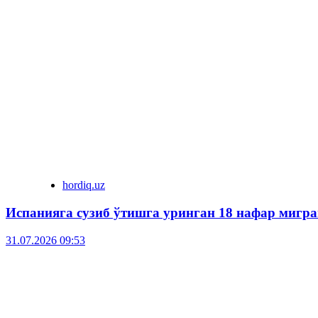
hordiq.uz
Испанияга сузиб ўтишга уринган 18 нафар мигра
31.07.2026 09:53