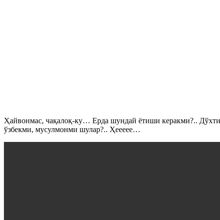
Ҳайвонмас, чақалоқ-ку… Ерда шундай ётиши керакми?.. Дўхти
ўзбекми, мусулмонми шулар?.. Ҳеееее…