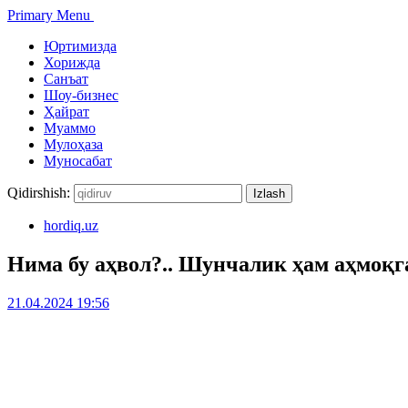
Primary Menu
Юртимизда
Хорижда
Санъат
Шоу-бизнес
Ҳайрат
Муаммо
Мулоҳаза
Муносабат
Qidirshish:
hordiq.uz
Нима бу аҳвол?.. Шунчалик ҳам аҳмоқга
21.04.2024 19:56