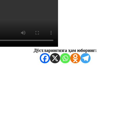
Дўстларингизга ҳам юборинг: