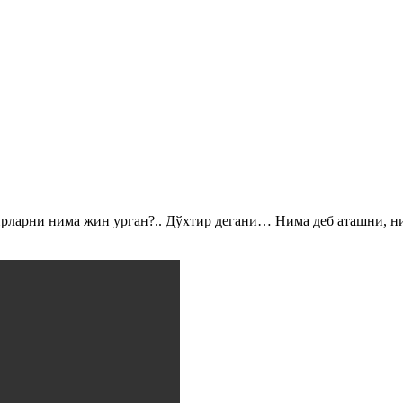
рларни нима жин урган?.. Дўхтир дегани… Нима деб аташни, н