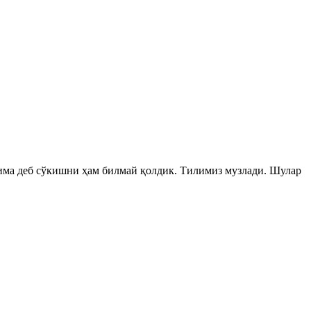
има деб сўкишни ҳам билмай қолдик. Тилимиз музлади. Шулар