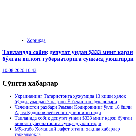
Хорижда
Таиландда собиқ депутат ундан $333 минг қарзи
бўлган вилоят губернаторига суиқасд уюштирди
10.08.2026 16:43
Сўнгги хабарлар
Украинанинг Татаристонга ҳужумида 13 киши ҳалок
бўлди, улардан 7 нафари Ўзбекистон фуқаролари
Чеченистон раҳбари Рамзан Қодировнинг ўғли 18 ёшли
Адам Қодиров лейтенант унвонини олди
Таиландда собиқ депутат ундан $333 минг қарзи бўлган
вилоят губернаторига суиқасд уюштирди
Мўжтабо Хоманаий вафот этгани ҳақида хабарлар
тарқалмоқда