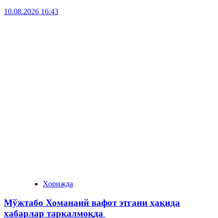
10.08.2026 16:43
Хорижда
Мўжтабо Хоманаий вафот этгани ҳақида
хабарлар тарқалмоқда