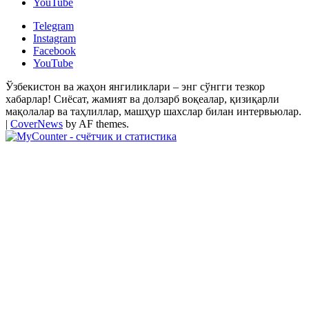
YouTube
Telegram
Instagram
Facebook
YouTube
Ўзбекистон ва жаҳон янгиликлари – энг сўнгги тезкор
хабарлар! Сиёсат, жамият ва долзарб воқеалар, қизиқарли
мақолалар ва таҳлиллар, машҳур шахслар билан интервьюлар.
|
CoverNews
by AF themes.