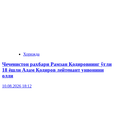
Хорижда
Чеченистон раҳбари Рамзан Қодировнинг ўғли
18 ёшли Адам Қодиров лейтенант унвонини
олди
10.08.2026 18:12