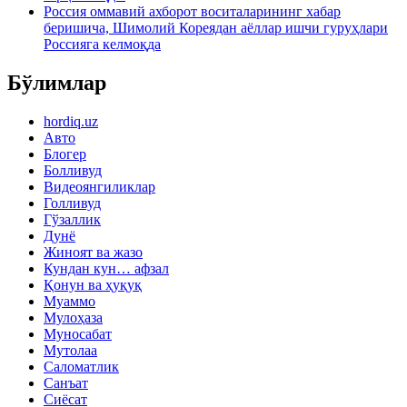
Россия оммавий ахборот воситаларининг хабар
беришича, Шимолий Кореядан аёллар ишчи гуруҳлари
Россияга келмоқда
Бўлимлар
hordiq.uz
Авто
Блогер
Болливуд
Видеоянгиликлар
Голливуд
Гўзаллик
Дунё
Жиноят ва жазо
Кундан кун… афзал
Қонун ва ҳуқуқ
Муаммо
Мулоҳаза
Муносабат
Мутолаа
Саломатлик
Санъат
Сиёсат