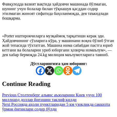
Фавқулодда вазият вақтида ҳайдовчи машинада бўлмаган,
шунинг учун болалар билан тўқнашув қасддан содир
этилмаган жиноят сифатида баҳоланмоқда, дея таъкидлади
бошқарма.
«Porter иштирокчиларга музқаймоқ тарқатиши керак эди.
Ҳайдовчининг сўзларига кўра, у машинани воқеа бўлиб ўтган
жой тепасида тўхтатган. Машина нима сабабдан пастга юриб
кетгани ва болаларни уриб юборгани ҳозирча номаълум», —
дея хабар бермоқда 24.kg милиция маълумотларига таяниб.
Дўстларингизга ҳам юборинг:
Continue Reading
Previous
Столтенберг альянс аъзоларини Киев учун 100
миллиард доллар йиғишни таклиф қилди
Next
Россияда аҳоли пунктларидан 5 км узоқликда саккизта
ўрмон ёнғинлари содир бўлди