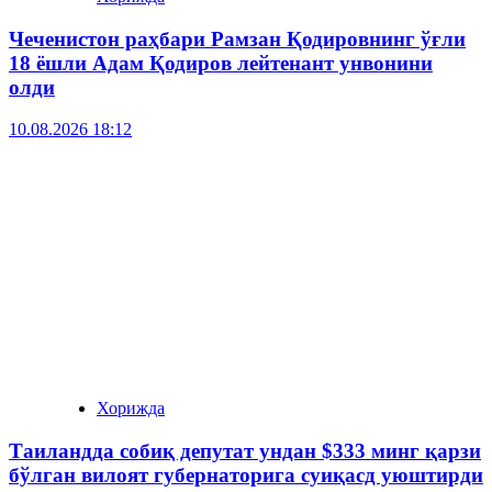
Чеченистон раҳбари Рамзан Қодировнинг ўғли
18 ёшли Адам Қодиров лейтенант унвонини
олди
10.08.2026 18:12
Хорижда
Таиландда собиқ депутат ундан $333 минг қарзи
бўлган вилоят губернаторига суиқасд уюштирди