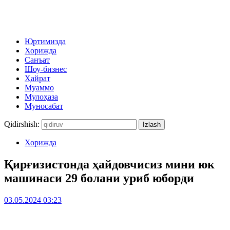
Юртимизда
Хорижда
Санъат
Шоу-бизнес
Ҳайрат
Муаммо
Мулоҳаза
Муносабат
Qidirshish:
Хорижда
Қирғизистонда ҳайдовчисиз мини юк
машинаси 29 болани уриб юборди
03.05.2024 03:23