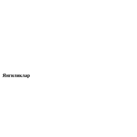
Янгиликлар