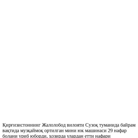
Қирғизистоннинг Жалолобод вилояти Сузоқ туманида байрам
вақтида музқаймоқ ортилган мини юк машинаси 29 нафар
болани уриб юборди, ҳозирда улардан етти нафари