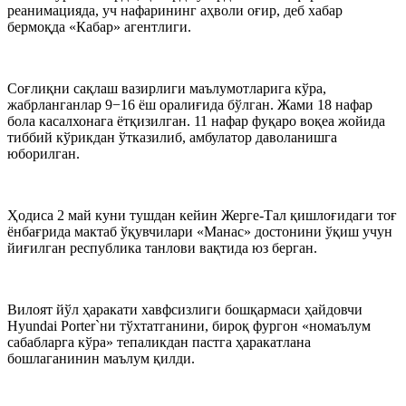
реанимацияда, уч нафарининг аҳволи оғир, деб хабар
бермоқда «Кабар» агентлиги.
Соғлиқни сақлаш вазирлиги маълумотларига кўра,
жабрланганлар 9−16 ёш оралиғида бўлган. Жами 18 нафар
бола касалхонага ётқизилган. 11 нафар фуқаро воқеа жойида
тиббий кўрикдан ўтказилиб, амбулатор даволанишга
юборилган.
Ҳодиса 2 май куни тушдан кейин Жерге-Тал қишлоғидаги тоғ
ёнбағрида мактаб ўқувчилари «Манас» достонини ўқиш учун
йиғилган республика танлови вақтида юз берган.
Вилоят йўл ҳаракати хавфсизлиги бошқармаси ҳайдовчи
Hyundai Porter`ни тўхтатганини, бироқ фургон «номаълум
сабабларга кўра» тепаликдан пастга ҳаракатлана
бошлаганинин маълум қилди.