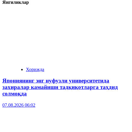
Янгиликлар
Хорижда
Япониянинг энг нуфузли университетида
захиралар камайиши тадқиқотларга таҳдид
солмоқда
07.08.2026 06:02