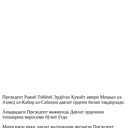
Президент Ражаб Тоййиб Эрдўған Қувайт амири Мешаал ал-
Аҳмед ал-Кабир ал-Сабаҳни давлат ордени билан тақдирлади.
Анқарадаги Президент мажмуида Давлат орденини
топшириш маросими бўлиб ўтди.
Маросимда икки давлат мадҳиялари янграгач Президент