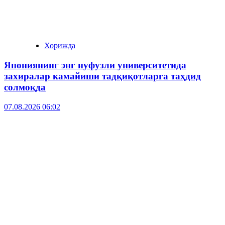
Хорижда
Япониянинг энг нуфузли университетида
захиралар камайиши тадқиқотларга таҳдид
солмоқда
07.08.2026 06:02