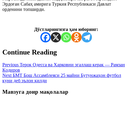
Эрдоған Сабаҳ амирига Туркия Республикаси Давлат
орденини топширди.
Дўстларингизга ҳам юборинг:
Continue Reading
Previous
Тероқ Одесса ва Харковни эгаллаш керак — Рамзан
Қодиров
Next
БМТ Бош Ассамблеяси 25 майни Бутунжаҳон футбол
куни деб эълон қилди
Мавзуга доир мақолалар