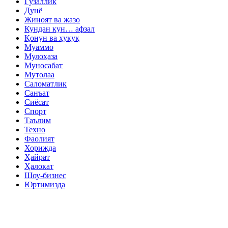
Гўзаллик
Дунё
Жиноят ва жазо
Кундан кун… афзал
Қонун ва ҳуқуқ
Муаммо
Мулоҳаза
Муносабат
Мутолаа
Саломатлик
Санъат
Сиёсат
Спорт
Таълим
Техно
Фаолият
Хорижда
Ҳайрат
Ҳалокат
Шоу-бизнес
Юртимизда