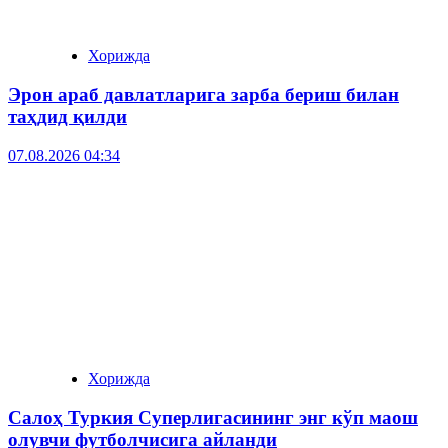
Хорижда
Эрон араб давлатларига зарба бериш билан
таҳдид қилди
07.08.2026 04:34
Хорижда
Салоҳ Туркия Суперлигасининг энг кўп маош
олувчи футболчисига айланди