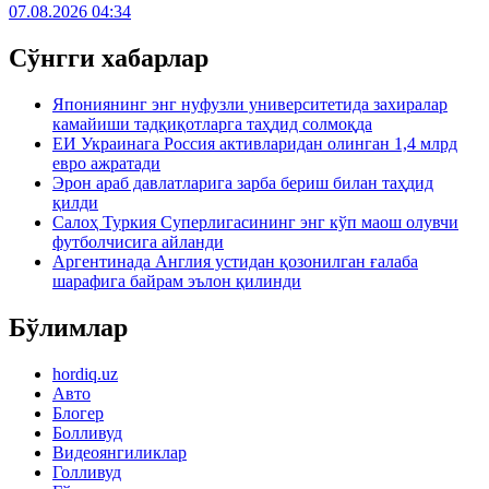
07.08.2026 04:34
Сўнгги хабарлар
Япониянинг энг нуфузли университетида захиралар
камайиши тадқиқотларга таҳдид солмоқда
ЕИ Украинага Россия активларидан олинган 1,4 млрд
евро ажратади
Эрон араб давлатларига зарба бериш билан таҳдид
қилди
Салоҳ Туркия Суперлигасининг энг кўп маош олувчи
футболчисига айланди
Аргентинада Англия устидан қозонилган ғалаба
шарафига байрам эълон қилинди
Бўлимлар
hordiq.uz
Авто
Блогер
Болливуд
Видеоянгиликлар
Голливуд