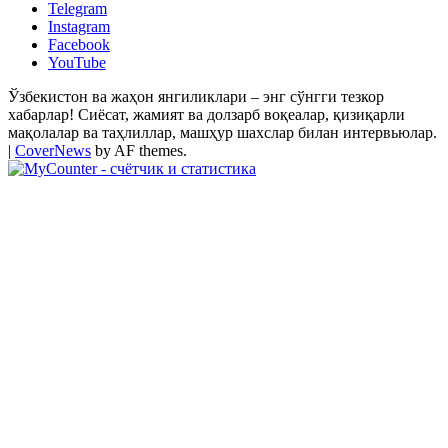
Telegram
Instagram
Facebook
YouTube
Ўзбекистон ва жаҳон янгиликлари – энг сўнгги тезкор
хабарлар! Сиёсат, жамият ва долзарб воқеалар, қизиқарли
мақолалар ва таҳлиллар, машҳур шахслар билан интервьюлар.
|
CoverNews
by AF themes.