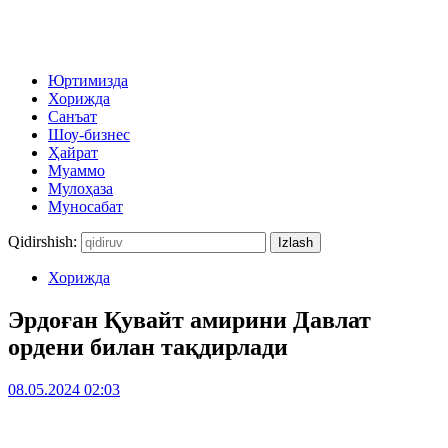
Юртимизда
Хорижда
Санъат
Шоу-бизнес
Ҳайрат
Муаммо
Мулоҳаза
Муносабат
Qidirshish:
Хорижда
Эрдоған Қувайт амирини Давлат
ордени билан тақдирлади
08.05.2024 02:03