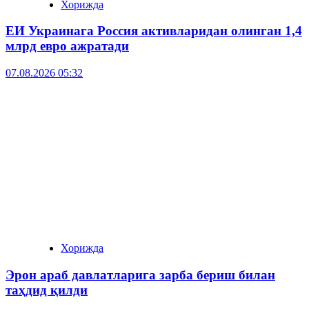
Хорижда
ЕИ Украинага Россия активларидан олинган 1,4
млрд евро ажратади
07.08.2026 05:32
Хорижда
Эрон араб давлатларига зарба бериш билан
таҳдид қилди