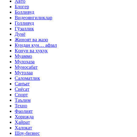
Авто
Блогер
Болливуд
Видеоянгиликлар
Голливуд
Гўзаллик
Дунё
Жиноят ва жазо
Кундан кун… афзал
Қонун ва ҳуқуқ
Муаммо
Мулоҳаза
Муносабат
Мутолаа
Саломатлик
Санъат
Сиёсат
Спорт
Таълим
Техно
Фаолият
Хорижда
Ҳайрат
Ҳалокат
Шоу-бизнес