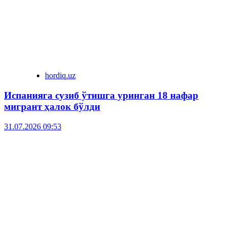
hordiq.uz
Испанияга сузиб ўтишга уринган 18 нафар
мигрант ҳалок бўлди
31.07.2026 09:53