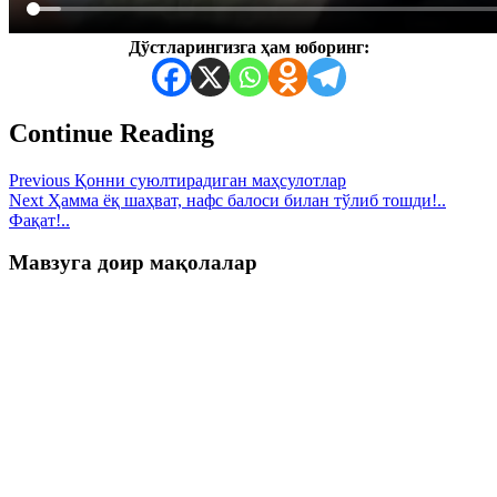
Дўстларингизга ҳам юборинг:
Continue Reading
Previous
Қонни суюлтирадиган маҳсулотлар
Next
Ҳамма ёқ шаҳват, нафс балоси билан тўлиб тошди!..
Фақат!..
Мавзуга доир мақолалар