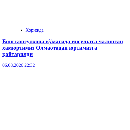
Хорижда
Бош консулхона кўмагида инсультга чалинган
ҳамюртимиз Олмаотадан юртимизга
қайтарилди
06.08.2026 22:32