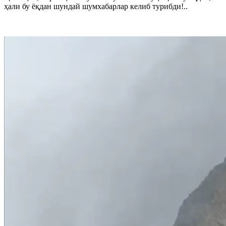
ҳали бу ёқдан шундай шумхабарлар келиб турибди!..