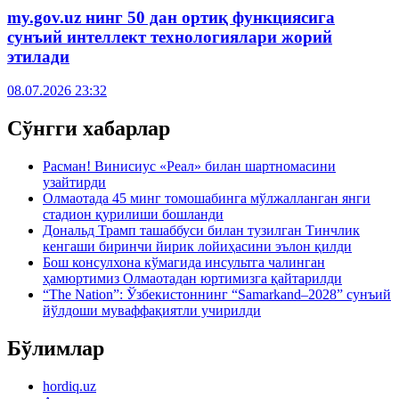
my.gov.uz нинг 50 дан ортиқ функциясига
сунъий интеллект технологиялари жорий
этилади
08.07.2026 23:32
Сўнгги хабарлар
Расман! Винисиус «Реал» билан шартномасини
узайтирди
Олмаотада 45 минг томошабинга мўлжалланган янги
стадион қурилиши бошланди
Дональд Трамп ташаббуси билан тузилган Тинчлик
кенгаши биринчи йирик лойиҳасини эълон қилди
Бош консулхона кўмагида инсультга чалинган
ҳамюртимиз Олмаотадан юртимизга қайтарилди
“The Nation”: Ўзбекистоннинг “Samarkand–2028” сунъий
йўлдоши муваффақиятли учирилди
Бўлимлар
hordiq.uz