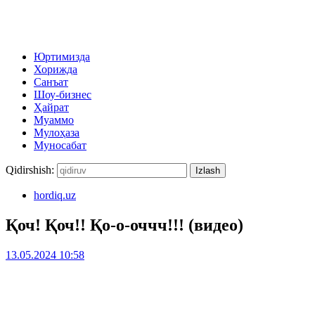
Юртимизда
Хорижда
Санъат
Шоу-бизнес
Ҳайрат
Муаммо
Мулоҳаза
Муносабат
Qidirshish:
hordiq.uz
Қоч! Қоч!! Қо-о-оччч!!! (видео)
13.05.2024 10:58