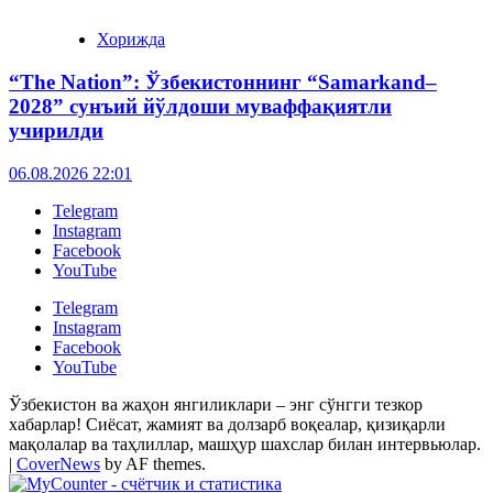
Хорижда
“The Nation”: Ўзбекистоннинг “Samarkand–
2028” сунъий йўлдоши муваффақиятли
учирилди
06.08.2026 22:01
Telegram
Instagram
Facebook
YouTube
Telegram
Instagram
Facebook
YouTube
Ўзбекистон ва жаҳон янгиликлари – энг сўнгги тезкор
хабарлар! Сиёсат, жамият ва долзарб воқеалар, қизиқарли
мақолалар ва таҳлиллар, машҳур шахслар билан интервьюлар.
|
CoverNews
by AF themes.