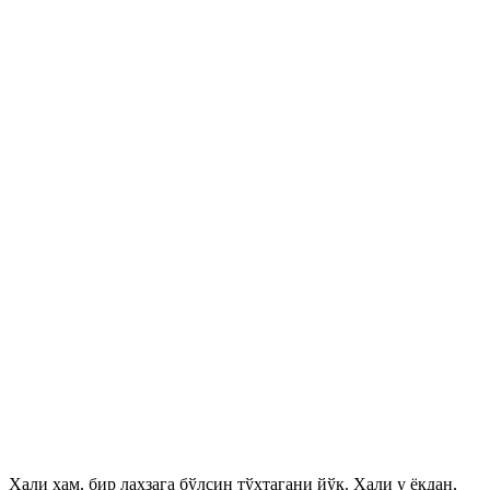
Ҳали ҳам, бир лаҳзага бўлсин тўхтагани йўқ. Ҳали у ёқдан,