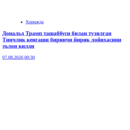
Хорижда
Дональд Трамп ташаббуси билан тузилган
Тинчлик кенгаши биринчи йирик лойиҳасини
эълон қилди
07.08.2026 00:30