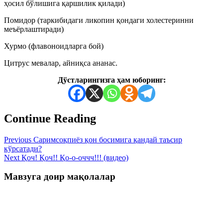
ҳосил бўлишига қаршилик қилади)
Помидор (таркибидаги ликопин қондаги холестеринни
меъёрлаштиради)
Хурмо (флавоноидларга бой)
Цитрус мевалар, айниқса ананас.
Дўстларингизга ҳам юборинг:
Continue Reading
Previous
Саримсоқпиёз қон босимига қандай таъсир
кўрсатади?
Next
Қоч! Қоч!! Қо-о-оччч!!! (видео)
Мавзуга доир мақолалар