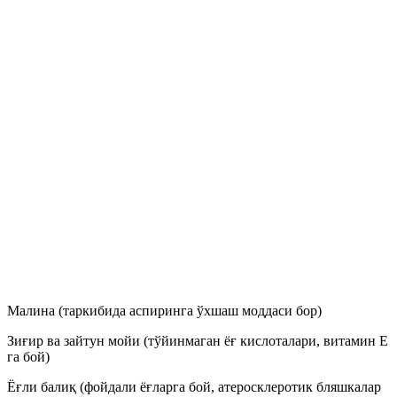
Малина (таркибида аспиринга ўхшаш моддаси бор)
Зиғир ва зайтун мойи (тўйинмаган ёғ кислоталари, витамин Е
га бой)
Ёғли балиқ (фойдали ёғларга бой, атеросклеротик бляшкалар