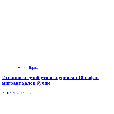
hordiq.uz
Испанияга сузиб ўтишга уринган 18 нафар
мигрант ҳалок бўлди
31.07.2026 09:53