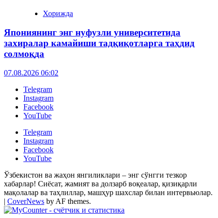
Хорижда
Япониянинг энг нуфузли университетида
захиралар камайиши тадқиқотларга таҳдид
солмоқда
07.08.2026 06:02
Telegram
Instagram
Facebook
YouTube
Telegram
Instagram
Facebook
YouTube
Ўзбекистон ва жаҳон янгиликлари – энг сўнгги тезкор
хабарлар! Сиёсат, жамият ва долзарб воқеалар, қизиқарли
мақолалар ва таҳлиллар, машҳур шахслар билан интервьюлар.
|
CoverNews
by AF themes.