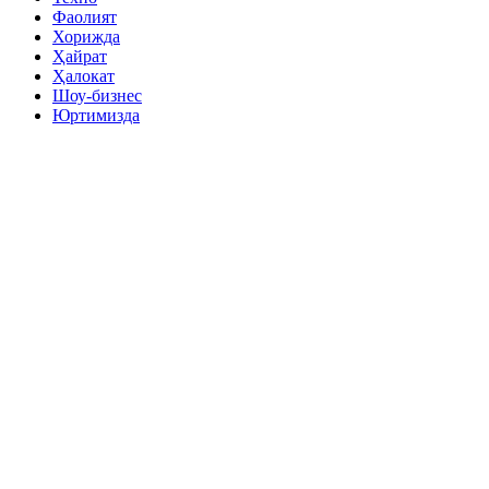
Фаолият
Хорижда
Ҳайрат
Ҳалокат
Шоу-бизнес
Юртимизда