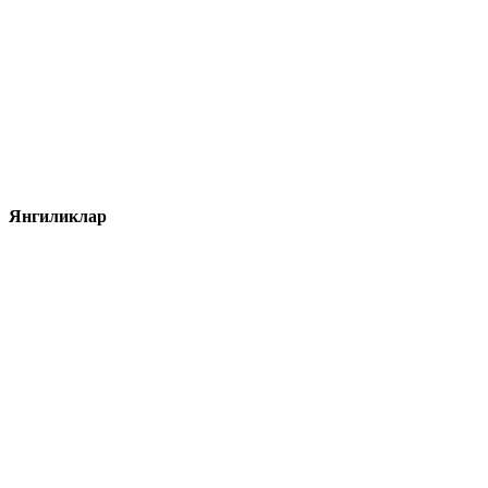
Янгиликлар