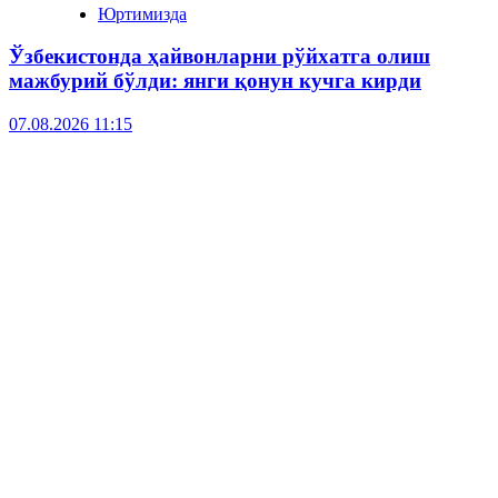
Юртимизда
Ўзбекистонда ҳайвонларни рўйхатга олиш
мажбурий бўлди: янги қонун кучга кирди
07.08.2026 11:15