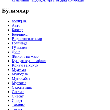
камайиши тадқиқотларга таҳдид солмоқда
Бўлимлар
hordiq.uz
Авто
Блогер
Болливуд
Видеоянгиликлар
Голливуд
Гўзаллик
Дунё
Жиноят ва жазо
Кундан кун… афзал
Қонун ва ҳуқуқ
Муаммо
Мулоҳаза
Муносабат
Мутолаа
Саломатлик
Санъат
Сиёсат
Спорт
Таълим
Техно