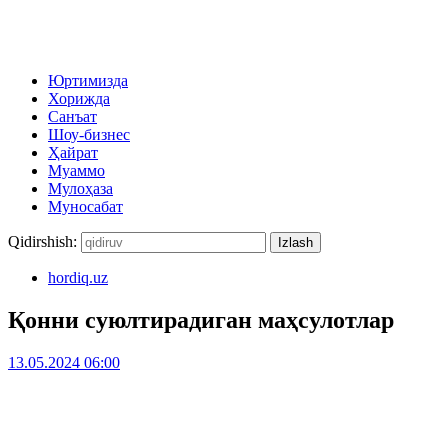
Юртимизда
Хорижда
Санъат
Шоу-бизнес
Ҳайрат
Муаммо
Мулоҳаза
Муносабат
Qidirshish:
hordiq.uz
Қонни суюлтирадиган маҳсулотлар
13.05.2024 06:00