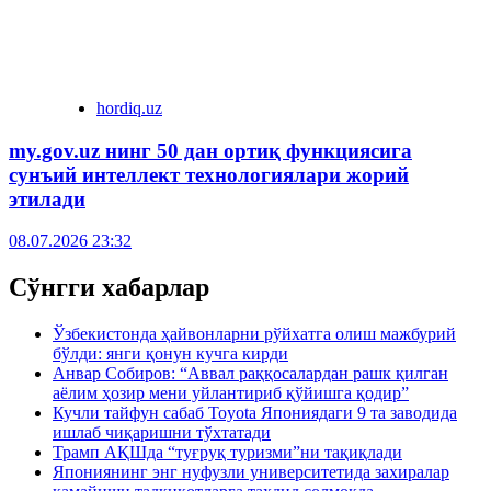
hordiq.uz
my.gov.uz нинг 50 дан ортиқ функциясига
сунъий интеллект технологиялари жорий
этилади
08.07.2026 23:32
Сўнгги хабарлар
Ўзбекистонда ҳайвонларни рўйхатга олиш мажбурий
бўлди: янги қонун кучга кирди
Анвар Собиров: “Аввал раққосалардан рашк қилган
аёлим ҳозир мени уйлантириб қўйишга қодир”
Кучли тайфун сабаб Toyota Япониядаги 9 та заводида
ишлаб чиқаришни тўхтатади
Трамп АҚШда “туғруқ туризми”ни тақиқлади
Япониянинг энг нуфузли университетида захиралар