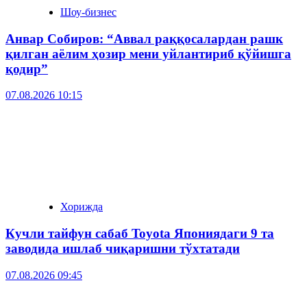
Шоу-бизнес
Анвар Собиров: “Аввал раққосалардан рашк
қилган аёлим ҳозир мени уйлантириб қўйишга
қодир”
07.08.2026 10:15
Хорижда
Кучли тайфун сабаб Toyota Япониядаги 9 та
заводида ишлаб чиқаришни тўхтатади
07.08.2026 09:45