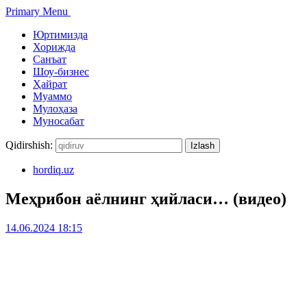
Primary Menu
Юртимизда
Хорижда
Санъат
Шоу-бизнес
Ҳайрат
Муаммо
Мулоҳаза
Муносабат
Qidirshish:
hordiq.uz
Меҳрибон аёлнинг ҳийласи… (видео)
14.06.2024 18:15