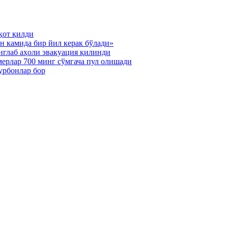
қот қилди
н камида бир йил керак бўлади»
нглаб аҳоли эвакуация қилинди
мерлар 700 минг сўмгача пул олишади
урбонлар бор