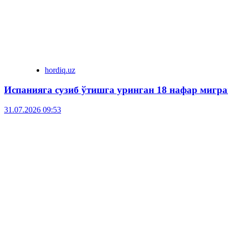
hordiq.uz
Испанияга сузиб ўтишга уринган 18 нафар мигра
31.07.2026 09:53