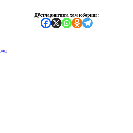
Дўстларингизга ҳам юборинг:
лади