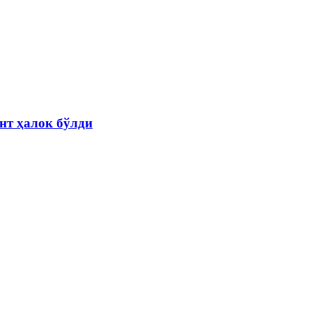
нт ҳалок бўлди