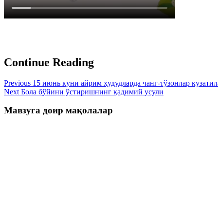
Continue Reading
Previous
15 июнь куни айрим ҳудудларда чанг-тўзонлар кузати
Next
Бола бўйини ўстиришнинг қадимий усули
Мавзуга доир мақолалар