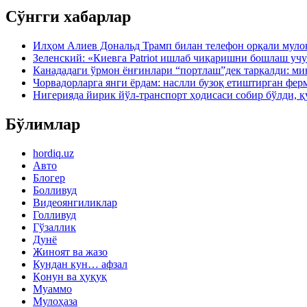
Сўнгги хабарлар
Илҳом Алиев Дональд Трамп билан телефон орқали муло
Зеленский: «Киевга Patriot ишлаб чиқаришни бошлаш учу
Канададаги ўрмон ёнғинлари “портлаш”дек тарқалди: ми
Чорвадорларга янги ёрдам: наслли бузоқ етиштирган фер
Нигерияда йирик йўл-транспорт ҳодисаси собир бўлди, қ
Бўлимлар
hordiq.uz
Авто
Блогер
Болливуд
Видеоянгиликлар
Голливуд
Гўзаллик
Дунё
Жиноят ва жазо
Кундан кун… афзал
Қонун ва ҳуқуқ
Муаммо
Мулоҳаза