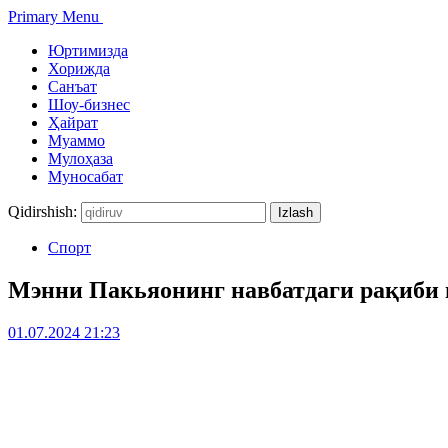
Primary Menu
Юртимизда
Хорижда
Санъат
Шоу-бизнес
Ҳайрат
Муаммо
Мулоҳаза
Муносабат
Qidirshish:
Спорт
Мэнни Пакьяонинг навбатдаги рақиби 
01.07.2024 21:23