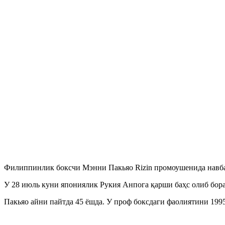
Филиппинлик боксчи Мэнни Пакьяо Rizin промоушенида навба
У 28 июль куни япониялик Рукия Анпога қарши баҳс олиб бор
Пакьяо айни пайтда 45 ёшда. У проф боксдаги фаолиятини 199