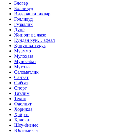
Блогер
Болливуд
Видеоянгиликлар
Голливуд
Гўзаллик
Дунё
Жиноят ва жазо
Кундан кун… афзал
Қонун ва ҳуқуқ
Муаммо
Мулоҳаза
Муносабат
Мутолаа
Саломатлик
Санъат
Сиёсат
Спорт
Таълим
Техно
Фаолият
Хорижда
Ҳайрат
Ҳалокат
Шоу-бизнес
Юртимизда