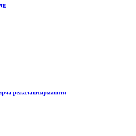
ди
зирча режалаштирмаяпти