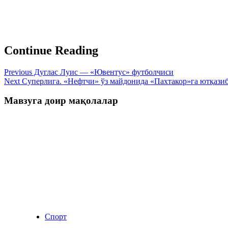
Continue Reading
Previous
Дуглас Луис — «Ювентус» футболчиси
Next
Суперлига. «Нефтчи» ўз майдонида «Пахтакор»га ютқази
Мавзуга доир мақолалар
Спорт