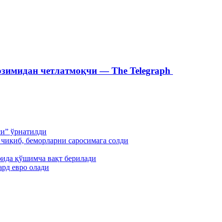
зимидан четлатмоқчи — The Telegraph
си” ўрнатилди
чиқиб, беморларни саросимага солди
ида қўшимча вақт берилади
ард евро олади