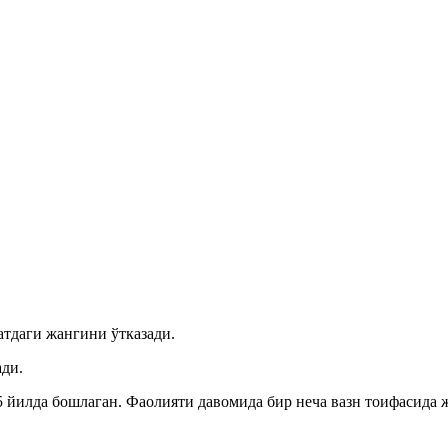
тдаги жангини ўтказади.
ади.
5 йилда бошлаган. Фаолияти давомида бир неча вазн тоифасида