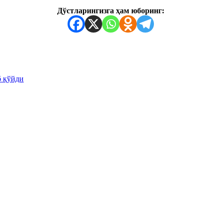
Дўстларингизга ҳам юборинг:
б қўйди