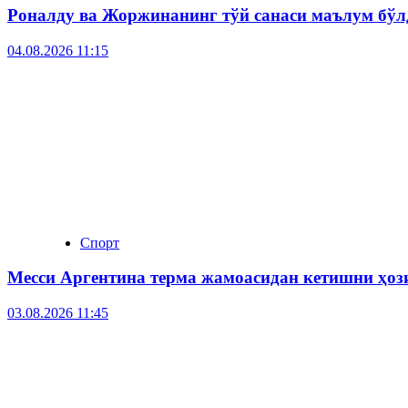
Роналду ва Жоржинанинг тўй санаси маълум бўл
04.08.2026 11:15
Спорт
Месси Аргентина терма жамоасидан кетишни ҳо
03.08.2026 11:45