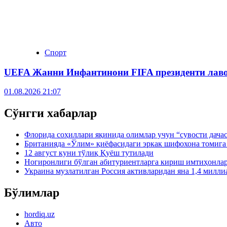
Спорт
UEFA Жанни Инфантинони FIFA президенти лаво
01.08.2026 21:07
Сўнгги хабарлар
Флорида соҳиллари яқинида олимлар учун “сувости дача
Британияда «Ўлим» қиёфасидаги эркак шифохона томига 
12 август куни тўлиқ Қуёш тутилади
Ногиронлиги бўлган абитуриентларга кириш имтиҳонлар
Украина музлатилган Россия активларидан яна 1,4 милли
Бўлимлар
hordiq.uz
Авто