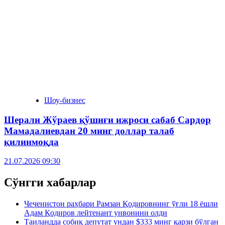
Шоу-бизнес
Шерали Жўраев қўшиғи ижроси сабаб Сардор
Мамадалиевдан 20 минг доллар талаб
қилинмоқда
21.07.2026 09:30
Сўнгги хабарлар
Чеченистон раҳбари Рамзан Қодировнинг ўғли 18 ёшли
Адам Қодиров лейтенант унвонини олди
Таиландда собиқ депутат ундан $333 минг қарзи бўлган