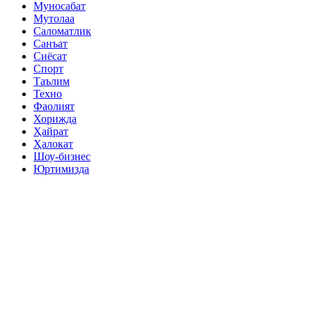
Муносабат
Мутолаа
Саломатлик
Санъат
Сиёсат
Спорт
Таълим
Техно
Фаолият
Хорижда
Ҳайрат
Ҳалокат
Шоу-бизнес
Юртимизда