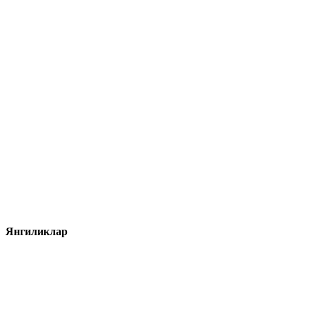
Янгиликлар