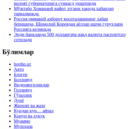
вилоят губернаторига суиқасд уюштирди
Мўжтабо Хоманаий вафот этгани ҳақида хабарлар
тарқалмоқда
Россия оммавий ахборот воситаларининг хабар
беришича, Шимолий Кореядан аёллар ишчи гуруҳлари
Россияга келмоқда
Энди банкларда 500 долларгача нақд валюта паспортсиз
сотилади
Бўлимлар
hordiq.uz
Авто
Блогер
Болливуд
Видеоянгиликлар
Голливуд
Гўзаллик
Дунё
Жиноят ва жазо
Кундан кун… афзал
Қонун ва ҳуқуқ
Муаммо
Мулоҳаза