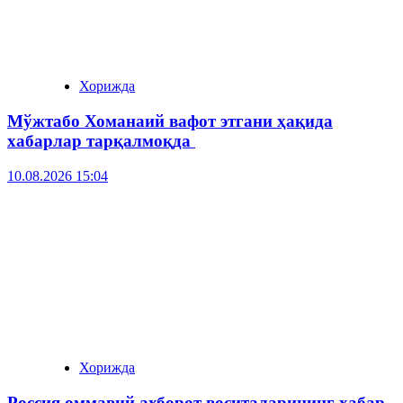
Хорижда
Мўжтабо Хоманаий вафот этгани ҳақида
хабарлар тарқалмоқда
10.08.2026 15:04
Хорижда
Россия оммавий ахборот воситаларининг хабар