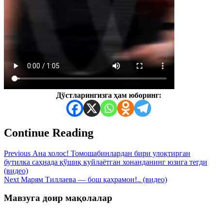
Дўстларингизга ҳам юборинг:
Continue Reading
Previous
Ана холос! Томошабинлардан бири улоқтирган
бутилка саҳнада қўшиқ куйлаётган хонанданинг юзига тегди
(видео)
Next
Марям Тиллаева — бош қаҳрамон!.. (видео)
Мавзуга доир мақолалар