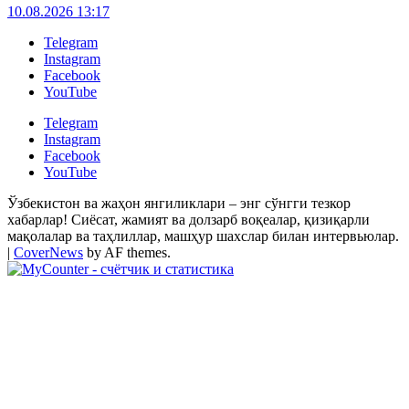
10.08.2026 13:17
Telegram
Instagram
Facebook
YouTube
Telegram
Instagram
Facebook
YouTube
Ўзбекистон ва жаҳон янгиликлари – энг сўнгги тезкор
хабарлар! Сиёсат, жамият ва долзарб воқеалар, қизиқарли
мақолалар ва таҳлиллар, машҳур шахслар билан интервьюлар.
|
CoverNews
by AF themes.