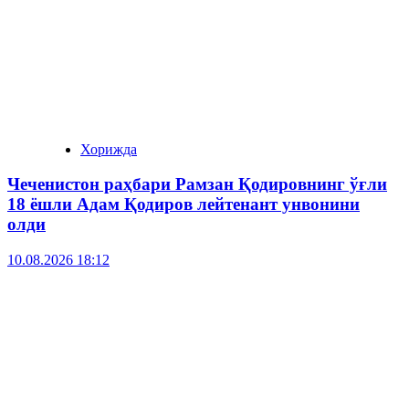
Хорижда
Чеченистон раҳбари Рамзан Қодировнинг ўғли
18 ёшли Адам Қодиров лейтенант унвонини
олди
10.08.2026 18:12