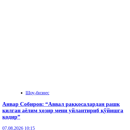
Шоу-бизнес
Анвар Собиров: “Аввал раққосалардан рашк
қилган аёлим ҳозир мени уйлантириб қўйишга
қодир”
07.08.2026 10:15