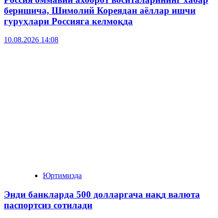
беришича, Шимолий Кореядан аёллар ишчи
гуруҳлари Россияга келмоқда
10.08.2026 14:08
Юртимизда
Энди банкларда 500 долларгача нақд валюта
паспортсиз сотилади