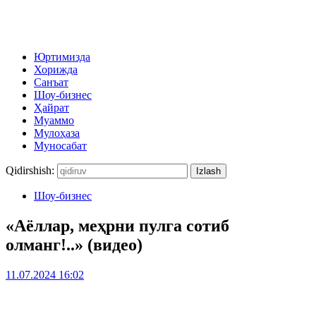
Юртимизда
Хорижда
Санъат
Шоу-бизнес
Ҳайрат
Муаммо
Мулоҳаза
Муносабат
Qidirshish:
Шоу-бизнес
«Аёллар, меҳрни пулга сотиб
олманг!..» (видео)
11.07.2024 16:02