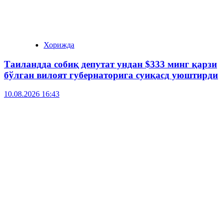
Хорижда
Таиландда собиқ депутат ундан $333 минг қарзи
бўлган вилоят губернаторига суиқасд уюштирди
10.08.2026 16:43