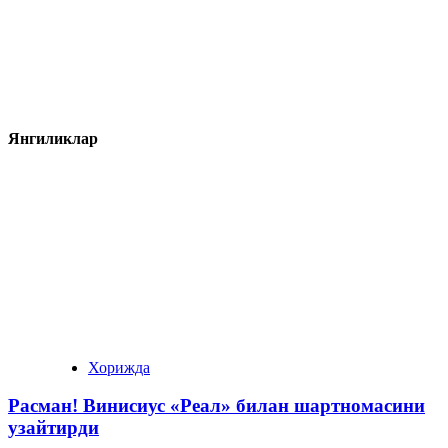
Янгиликлар
Хорижда
Расман! Винисиус «Реал» билан шартномасини
узайтирди