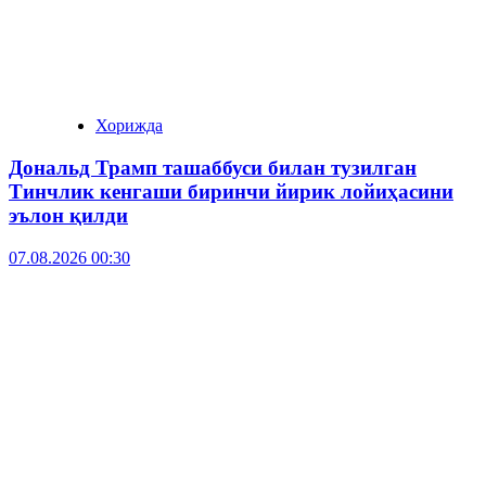
Хорижда
Дональд Трамп ташаббуси билан тузилган
Тинчлик кенгаши биринчи йирик лойиҳасини
эълон қилди
07.08.2026 00:30