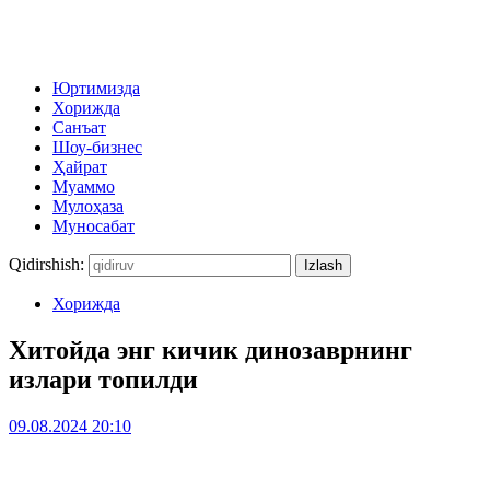
Юртимизда
Хорижда
Санъат
Шоу-бизнес
Ҳайрат
Муаммо
Мулоҳаза
Муносабат
Qidirshish:
Хорижда
Хитойда энг кичик динозаврнинг
излари топилди
09.08.2024 20:10