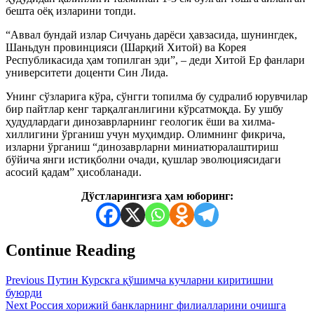
бешта оёқ изларини топди.
“Аввал бундай излар Сичуань дарёси ҳавзасида, шунингдек,
Шаньдун провинцияси (Шарқий Хитой) ва Корея
Республикасида ҳам топилган эди”, – деди Хитой Ер фанлари
университети доценти Син Лида.
Унинг сўзларига кўра, сўнгги топилма бу судралиб юрувчилар
бир пайтлар кенг тарқалганлигини кўрсатмоқда. Бу ушбу
ҳудудлардаги динозаврларнинг геологик ёши ва хилма-
хиллигини ўрганиш учун муҳимдир. Олимнинг фикрича,
изларни ўрганиш “динозаврларни миниатюралаштириш
бўйича янги истиқболни очади, қушлар эволюциясидаги
асосий қадам” ҳисобланади.
Дўстларингизга ҳам юборинг:
Continue Reading
Previous
Путин Курскга қўшимча кучларни киритишни
буюрди
Next
Россия хорижий банкларнинг филиалларини очишга