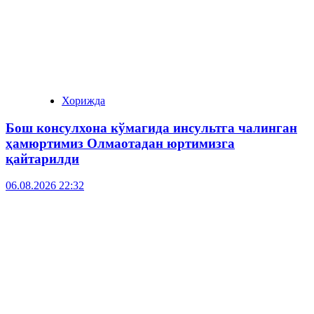
Хорижда
Бош консулхона кўмагида инсультга чалинган
ҳамюртимиз Олмаотадан юртимизга
қайтарилди
06.08.2026 22:32