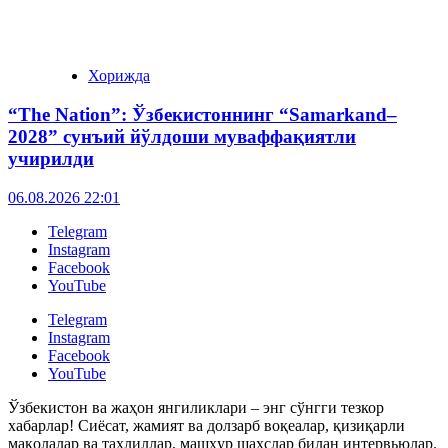
Хорижда
“The Nation”: Ўзбекистоннинг “Samarkand–
2028” сунъий йўлдоши муваффақиятли
учирилди
06.08.2026 22:01
Telegram
Instagram
Facebook
YouTube
Telegram
Instagram
Facebook
YouTube
Ўзбекистон ва жаҳон янгиликлари – энг сўнгги тезкор
хабарлар! Сиёсат, жамият ва долзарб воқеалар, қизиқарли
мақолалар ва таҳлиллар, машҳур шахслар билан интервьюлар.