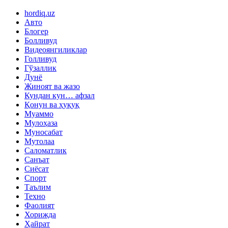
hordiq.uz
Авто
Блогер
Болливуд
Видеоянгиликлар
Голливуд
Гўзаллик
Дунё
Жиноят ва жазо
Кундан кун… афзал
Қонун ва ҳуқуқ
Муаммо
Мулоҳаза
Муносабат
Мутолаа
Саломатлик
Санъат
Сиёсат
Спорт
Таълим
Техно
Фаолият
Хорижда
Ҳайрат