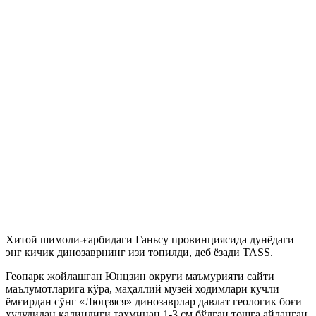
Хитой шимоли-ғарбидаги Ганьсу провинциясида дунёдаги
энг кичик динозаврнинг изи топилди, деб ёзади TASS.
Геопарк жойлашган Юнцзин округи маъмурияти сайти
маълумотларига кўра, маҳаллий музей ходимлари кучли
ёмғирдан сўнг «Люцзяся» динозаврлар давлат геологик боғи
ҳудудидан қалинлиги тахминан 1-3 см бўлган тошга айланган