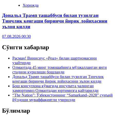
Хорижда
Дональд Трамп ташаббуси билан тузилган
Тинчлик кенгаши биринчи йирик лойиҳасини
эълон қилди
07.08.2026 00:30
Сўнгги хабарлар
Расман! Винисиус «Реал» билан шартномасини
узайтирди
Олмаотада 45 минг томошабинга мўлжалланган янги
стадион қурилиши бошланди
Дональд Трамп ташаббуси билан тузилган Тинчлик
кенгаши биринчи йирик лойиҳасини эълон қилди
Бош консулхона кўмагида инсультга чалинган
ҳамюртимиз Олмаотадан юртимизга қайтарилди
“The Nation”: Ўзбекистоннинг “Samarkand–2028” сунъий
йўлдоши муваффақиятли учирилди
Бўлимлар