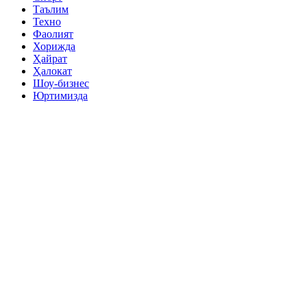
Таълим
Техно
Фаолият
Хорижда
Ҳайрат
Ҳалокат
Шоу-бизнес
Юртимизда