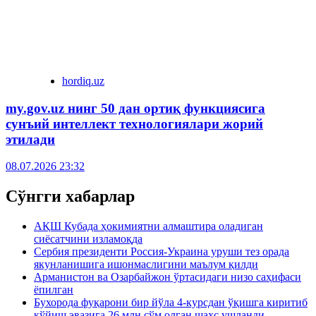
hordiq.uz
my.gov.uz нинг 50 дан ортиқ функциясига
сунъий интеллект технологиялари жорий
этилади
08.07.2026 23:32
Сўнгги хабарлар
АҚШ Кубада ҳокимиятни алмаштира оладиган
сиёсатчини изламоқда
Сербия президенти Россия-Украина уруши тез орада
якунланишига ишонмаслигини маълум қилди
Арманистон ва Озарбайжон ўртасидаги низо саҳифаси
ёпилган
Бухорода фуқарони бир йўла 4-курсдан ўқишга киритиб
қўйиш эвазига 26 млн сўм олган шахс ушланди