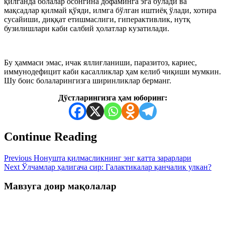
қилганда болалар осонгина дофаминга эга бўлади ва
мақсадлар қилмай қўяди, илмга бўлган иштиёқ ўлади, хотира
сусайиши, диққат етишмаслиги, гиперактивлик, нутқ
бузилишлари каби салбий ҳолатлар кузатилади.
Бу ҳаммаси эмас, ичак яллиғланиши, паразитоз, кариес,
иммунодефицит каби касалликлар ҳам келиб чиқиши мумкин.
Шу боис болаларингизга ширинликлар берманг.
Дўстларингизга ҳам юборинг:
Continue Reading
Previous
Нонушта қилмасликнинг энг катта зарарлари
Next
Ўлчамлар ҳалигача сир: Галактикалар қанчалик улкан?
Мавзуга доир мақолалар