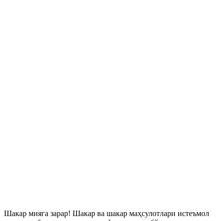
Шакар мияга зарар! Шакар ва шакар маҳсулотлари истеъмол