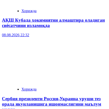
Хорижда
АҚШ Кубада ҳокимиятни алмаштира оладиган
сиёсатчини изламоқда
08.08.2026 22:32
Хорижда
Сербия президенти Россия-Украина уруши тез
орада якунланишига ишонмаслигини маълум