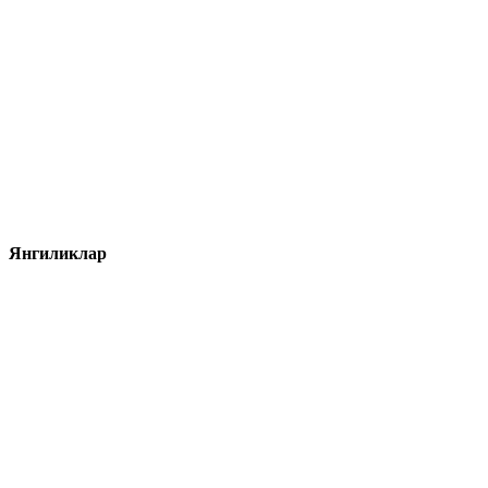
Янгиликлар