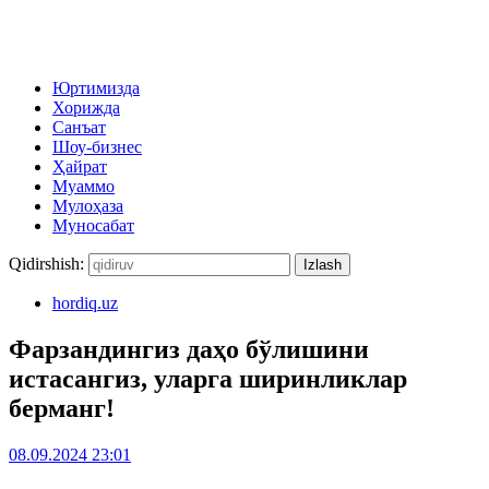
Юртимизда
Хорижда
Санъат
Шоу-бизнес
Ҳайрат
Муаммо
Мулоҳаза
Муносабат
Qidirshish:
hordiq.uz
Фарзандингиз даҳо бўлишини
истасангиз, уларга ширинликлар
берманг!
08.09.2024 23:01