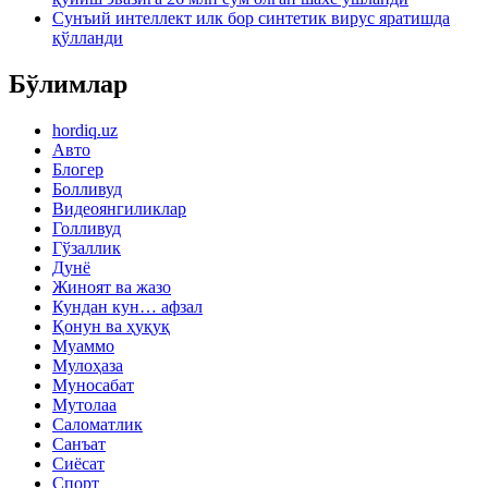
Сунъий интеллект илк бор синтетик вирус яратишда
қўлланди
Бўлимлар
hordiq.uz
Авто
Блогер
Болливуд
Видеоянгиликлар
Голливуд
Гўзаллик
Дунё
Жиноят ва жазо
Кундан кун… афзал
Қонун ва ҳуқуқ
Муаммо
Мулоҳаза
Муносабат
Мутолаа
Саломатлик
Санъат
Сиёсат
Спорт