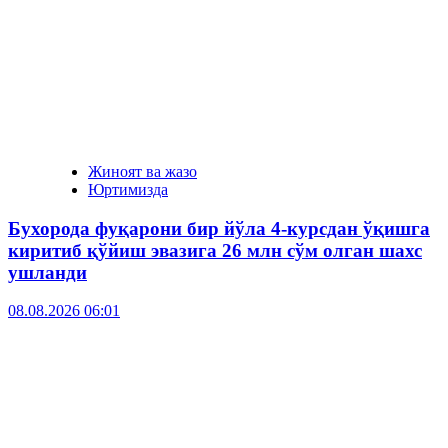
Жиноят ва жазо
Юртимизда
Бухорода фуқарони бир йўла 4-курсдан ўқишга
киритиб қўйиш эвазига 26 млн сўм олган шахс
ушланди
08.08.2026 06:01