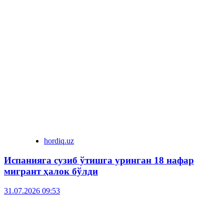
hordiq.uz
Испанияга сузиб ўтишга уринган 18 нафар
мигрант ҳалок бўлди
31.07.2026 09:53