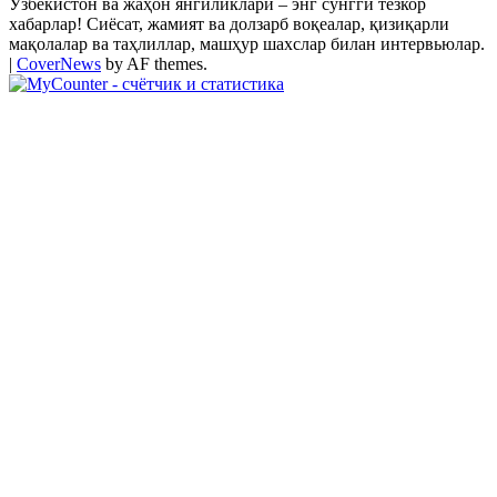
Ўзбекистон ва жаҳон янгиликлари – энг сўнгги тезкор
хабарлар! Сиёсат, жамият ва долзарб воқеалар, қизиқарли
мақолалар ва таҳлиллар, машҳур шахслар билан интервьюлар.
|
CoverNews
by AF themes.