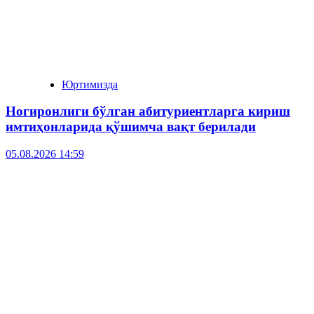
Юртимизда
Ногиронлиги бўлган абитуриентларга кириш
имтиҳонларида қўшимча вақт берилади
05.08.2026 14:59