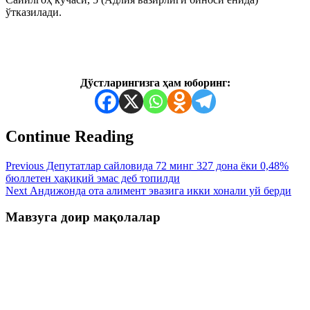
ўтказилади.
Дўстларингизга ҳам юборинг:
Continue Reading
Previous
Депутатлар сайловида 72 минг 327 дона ёки 0,48%
бюллетен ҳақиқий эмас деб топилди
Next
Андижонда ота алимент эвазига икки хонали уй берди
Мавзуга доир мақолалар