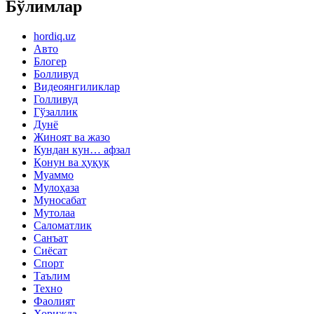
Бўлимлар
hordiq.uz
Авто
Блогер
Болливуд
Видеоянгиликлар
Голливуд
Гўзаллик
Дунё
Жиноят ва жазо
Кундан кун… афзал
Қонун ва ҳуқуқ
Муаммо
Мулоҳаза
Муносабат
Мутолаа
Саломатлик
Санъат
Сиёсат
Спорт
Таълим
Техно
Фаолият
Хорижда