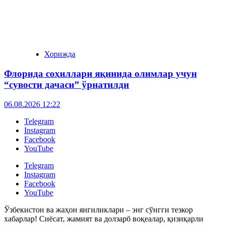
Хорижда
Флорида соҳиллари яқинида олимлар учун
“сувости дачаси” ўрнатилди
06.08.2026 12:22
Telegram
Instagram
Facebook
YouTube
Telegram
Instagram
Facebook
YouTube
Ўзбекистон ва жаҳон янгиликлари – энг сўнгги тезкор
хабарлар! Сиёсат, жамият ва долзарб воқеалар, қизиқарли