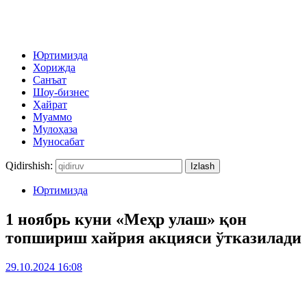
Юртимизда
Хорижда
Санъат
Шоу-бизнес
Ҳайрат
Муаммо
Мулоҳаза
Муносабат
Qidirshish:
Юртимизда
1 ноябрь куни «Меҳр улаш» қон
топшириш хайрия акцияси ўтказилади
29.10.2024 16:08