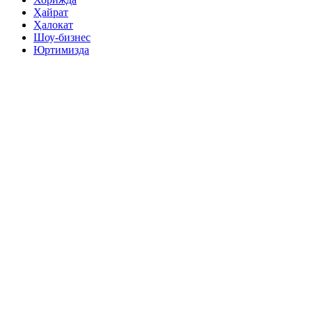
Ҳайрат
Ҳалокат
Шоу-бизнес
Юртимизда