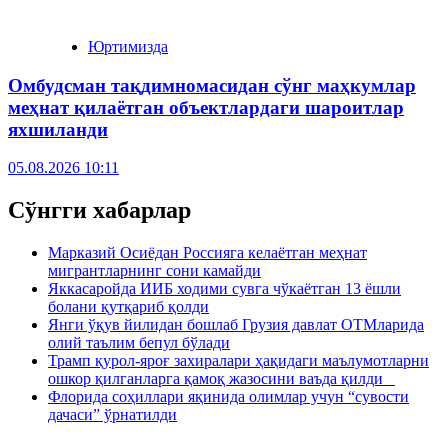
Юртимизда
Омбудсман тақдимномасидан сўнг маҳкумлар
меҳнат қилаётган объектлардаги шароитлар
яхшиланди
05.08.2026 10:11
Сўнгги хабарлар
Марказий Осиёдан Россияга келаётган меҳнат
мигрантларнинг сони камайди
Яккасаройда ИИБ ходими сувга чўкаётган 13 ёшли
болани қутқариб қолди
Янги ўқув йилидан бошлаб Грузия давлат ОТМларида
олий таълим бепул бўлади
Трамп қурол-яроғ захиралари ҳақидаги маълумотларни
ошкор қилганларга қамоқ жазосини ваъда қилди
Флорида соҳиллари яқинида олимлар учун “сувости
дачаси” ўрнатилди