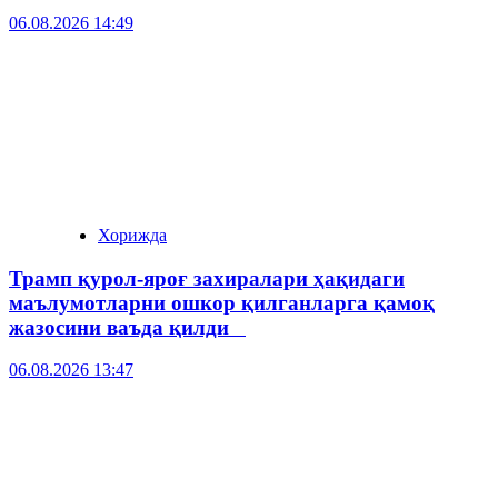
06.08.2026 14:49
Хорижда
Трамп қурол-яроғ захиралари ҳақидаги
маълумотларни ошкор қилганларга қамоқ
жазосини ваъда қилди
06.08.2026 13:47