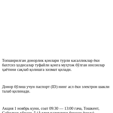
Топширилган донорлик қонлари турли касалликлар ёки
бахтсиз ҳодисалар туфайли қонга муҳтож бўлган инсонлар
ҳаётини сақлаб қолишга хизмат қилади.
Донор бўлиш учун паспорт (ID) нинг асл ёки электрон шакли
талаб қилинади.
Акция 1 ноябрь куни, соат 09:30 — 13:00 гача, Тошкент,
Сайилгоҳ кўчаси, 5 (Адлия вазирлиги биноси ёнида)