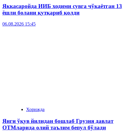
Яккасаройда ИИБ ходими сувга чўкаётган 13
ёшли болани қутқариб қолди
06.08.2026 15:45
Хорижда
Янги ўқув йилидан бошлаб Грузия давлат
ОТМларида олий таълим бепул бўлади