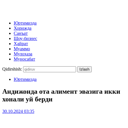
Юртимизда
Хорижда
Санъат
Шоу-бизнес
Ҳайрат
Муаммо
Мулоҳаза
Муносабат
Qidirshish:
Юртимизда
Андижонда ота алимент эвазига икки
хонали уй берди
30.10.2024 03:35