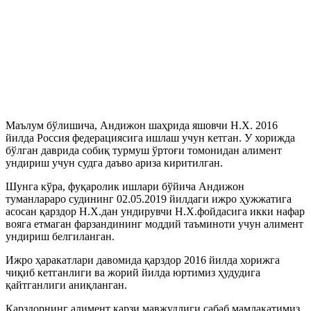
Маълум бўлишича, Андижон шаҳрида яшовчи Н.Х. 2016
йилда Россия федерациясига ишлаш учун кетган. У хорижда
бўлган даврида собиқ турмуш ўртоғи томонидан алимент
ундириш учун судга даъво ариза киритилган.
Шунга кўра, фуқаролик ишлари бўйича Андижон
туманлараро судининг 02.05.2019 йилдаги ижро ҳужжатига
асосан қарздор Н.Х.дан ундирувчи Н.Х.фойдасига икки нафар
вояга етмаган фарзандининг моддий таъминоти учун алимент
ундириш белгиланган.
Ижро ҳаракатлари давомида қарздор 2016 йилда хорижга
чиқиб кетганлиги ва жорий йилда юртимиз ҳудудига
қайтганлиги аниқланган.
Қарздорнинг алимент қарзи мавжудлиги сабаб мамлакатимиз