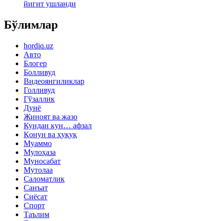
йигит ушланди
Бўлимлар
hordiq.uz
Авто
Блогер
Болливуд
Видеоянгиликлар
Голливуд
Гўзаллик
Дунё
Жиноят ва жазо
Кундан кун… афзал
Қонун ва ҳуқуқ
Муаммо
Мулоҳаза
Муносабат
Мутолаа
Саломатлик
Санъат
Сиёсат
Спорт
Таълим