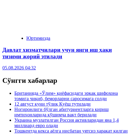
Юртимизда
Давлат хизматчилари учун янги иш ҳақи
тизими жорий этилади
05.08.2026 04:32
Сўнгги хабарлар
Британияда «Ўлим» қиёфасидаги эркак шифохона
томига чиқиб, беморларни саросимага солди
12 август куни тўлиқ Қуёш тутилади
Ногиронлиги бўлган абитуриентларга кириш
имтиҳонларида қўшимча вақт берилади
Украина музлатилган Россия активларидан яна 1,4
миллиард евро олади
Тошкентда кекса аёлга нисбатан уятсиз ҳаракат қилган