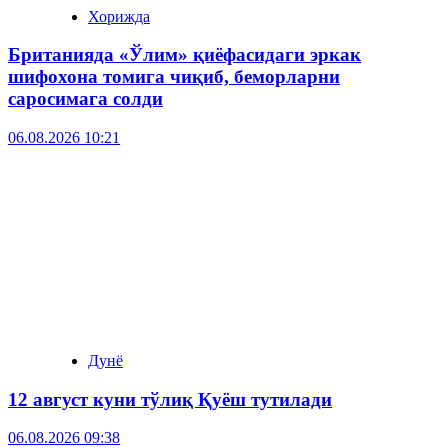
Хорижда
Британияда «Ўлим» қиёфасидаги эркак
шифохона томига чиқиб, беморларни
саросимага солди
06.08.2026 10:21
Дунё
12 август куни тўлиқ Қуёш тутилади
06.08.2026 09:38