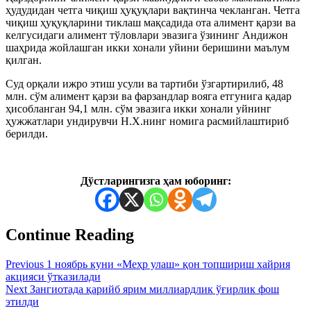
ҳудудидан четга чиқиш ҳуқуқлари вақтинча чекланган. Четга
чиқиш ҳуқуқларини тиклаш мақсадида ота алимент қарзи ва
келгусидаги алимент тўловлари эвазига ўзининг Андижон
шаҳрида жойлашган икки хонали уйини беришини маълум
қилган.
Суд орқали ижро этиш усули ва тартиби ўзгартирилиб, 48
млн. сўм алимент қарзи ва фарзандлар вояга етгунига қадар
ҳисобланган 94,1 млн. сўм эвазига икки хонали уйнинг
ҳужжатлари ундирувчи Н.Х.нинг номига расмийлаштириб
берилди.
Дўстларингизга ҳам юборинг:
Continue Reading
Previous
1 ноябрь куни «Меҳр улаш» қон топшириш хайрия
акцияси ўтказилади
Next
Зангиотада қарийб ярим миллиардлик ўғирлик фош
этилди