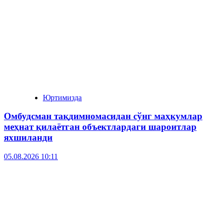
Юртимизда
Омбудсман тақдимномасидан сўнг маҳкумлар
меҳнат қилаётган объектлардаги шароитлар
яхшиланди
05.08.2026 10:11