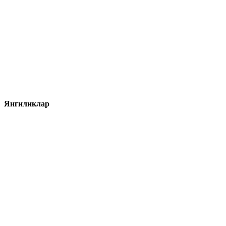
Янгиликлар