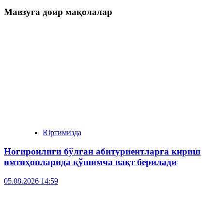
Мавзуга доир мақолалар
Юртимизда
Ногиронлиги бўлган абитуриентларга кириш
имтиҳонларида қўшимча вақт берилади
05.08.2026 14:59