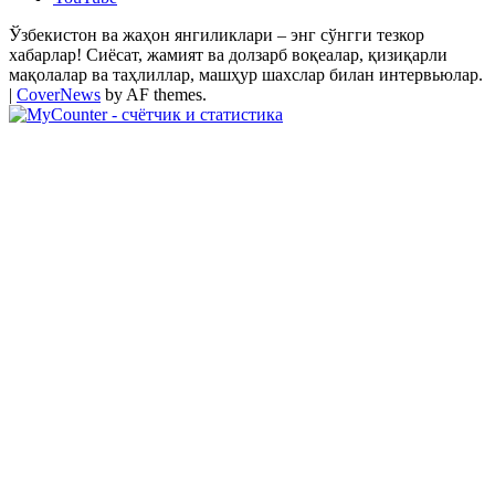
Ўзбекистон ва жаҳон янгиликлари – энг сўнгги тезкор
хабарлар! Сиёсат, жамият ва долзарб воқеалар, қизиқарли
мақолалар ва таҳлиллар, машҳур шахслар билан интервьюлар.
|
CoverNews
by AF themes.