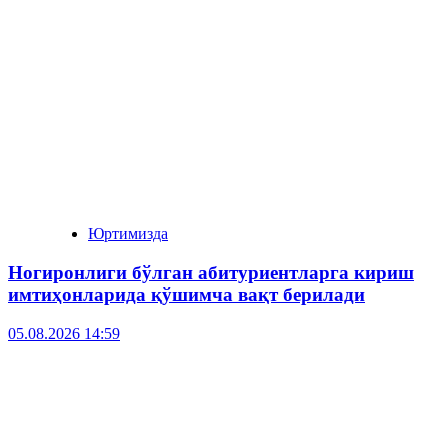
Юртимизда
Ногиронлиги бўлган абитуриентларга кириш
имтиҳонларида қўшимча вақт берилади
05.08.2026 14:59