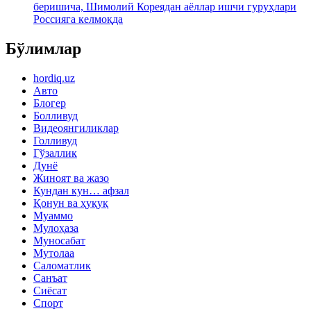
беришича, Шимолий Кореядан аёллар ишчи гуруҳлари
Россияга келмоқда
Бўлимлар
hordiq.uz
Авто
Блогер
Болливуд
Видеоянгиликлар
Голливуд
Гўзаллик
Дунё
Жиноят ва жазо
Кундан кун… афзал
Қонун ва ҳуқуқ
Муаммо
Мулоҳаза
Муносабат
Мутолаа
Саломатлик
Санъат
Сиёсат
Спорт