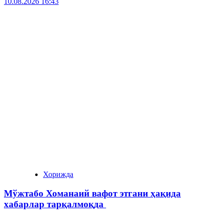
10.08.2026 16:43
Хорижда
Мўжтабо Хоманаий вафот этгани ҳақида
хабарлар тарқалмоқда