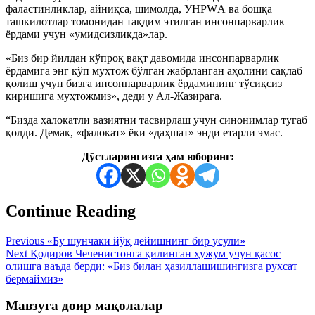
фаластинликлар, айниқса, шимолда, УНРWА ва бошқа
ташкилотлар томонидан тақдим этилган инсонпарварлик
ёрдами учун «умидсизликда»лар.
«Биз бир йилдан кўпроқ вақт давомида инсонпарварлик
ёрдамига энг кўп муҳтож бўлган жабрланган аҳолини сақлаб
қолиш учун бизга инсонпарварлик ёрдамининг тўсиқсиз
киришига муҳтожмиз», деди у Ал-Жазирага.
“Бизда ҳалокатли вазиятни тасвирлаш учун синонимлар тугаб
қолди. Демак, «фалокат» ёки «даҳшат» энди етарли эмас.
Дўстларингизга ҳам юборинг:
Continue Reading
Previous
«Бу шунчаки йўқ дейишнинг бир усули»
Next
Қодиров Чеченистонга қилинган ҳужум учун қасос
олишга ваъда берди: «Биз билан ҳазиллашишингизга рухсат
бермаймиз»
Мавзуга доир мақолалар