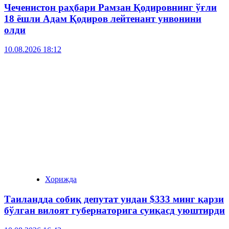
Чеченистон раҳбари Рамзан Қодировнинг ўғли
18 ёшли Адам Қодиров лейтенант унвонини
олди
10.08.2026 18:12
Хорижда
Таиландда собиқ депутат ундан $333 минг қарзи
бўлган вилоят губернаторига суиқасд уюштирди