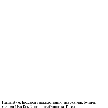
Humanity & Inclusion ташкилотининг адвокатлик бўйича
ходими Нур Бимбашининг айтишича, Ғазодаги