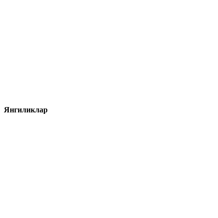
Янгиликлар