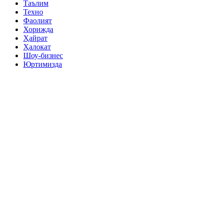
Таълим
Техно
Фаолият
Хорижда
Ҳайрат
Ҳалокат
Шоу-бизнес
Юртимизда