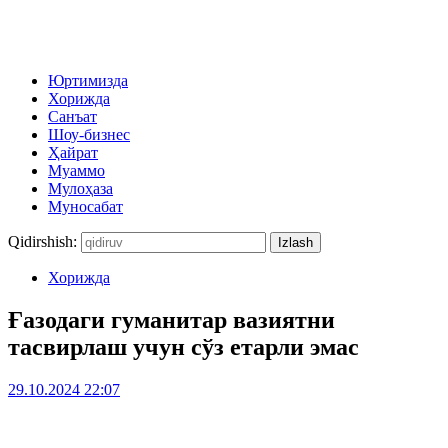
Юртимизда
Хорижда
Санъат
Шоу-бизнес
Ҳайрат
Муаммо
Мулоҳаза
Муносабат
Qidirshish:
Хорижда
Ғазодаги гуманитар вазиятни
тасвирлаш учун сўз етарли эмас
29.10.2024 22:07