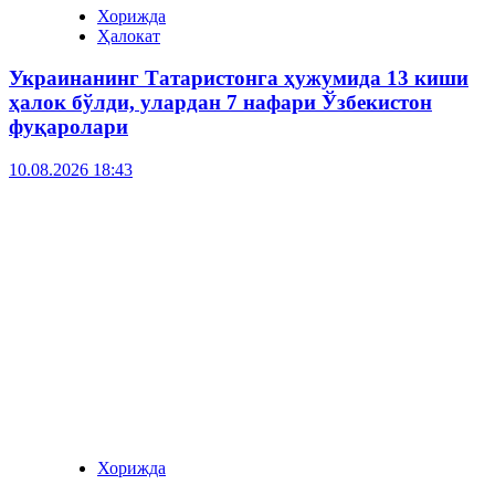
Хорижда
Ҳалокат
Украинанинг Татаристонга ҳужумида 13 киши
ҳалок бўлди, улардан 7 нафари Ўзбекистон
фуқаролари
10.08.2026 18:43
Хорижда