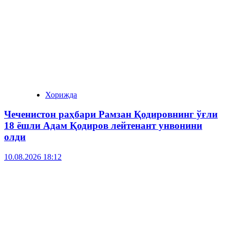
Хорижда
Чеченистон раҳбари Рамзан Қодировнинг ўғли
18 ёшли Адам Қодиров лейтенант унвонини
олди
10.08.2026 18:12