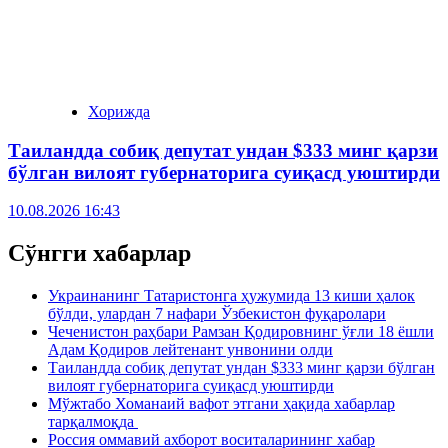
Хорижда
Таиландда собиқ депутат ундан $333 минг қарзи
бўлган вилоят губернаторига суиқасд уюштирди
10.08.2026 16:43
Сўнгги хабарлар
Украинанинг Татаристонга ҳужумида 13 киши ҳалок
бўлди, улардан 7 нафари Ўзбекистон фуқаролари
Чеченистон раҳбари Рамзан Қодировнинг ўғли 18 ёшли
Адам Қодиров лейтенант унвонини олди
Таиландда собиқ депутат ундан $333 минг қарзи бўлган
вилоят губернаторига суиқасд уюштирди
Мўжтабо Хоманаий вафот этгани ҳақида хабарлар
тарқалмоқда
Россия оммавий ахборот воситаларининг хабар