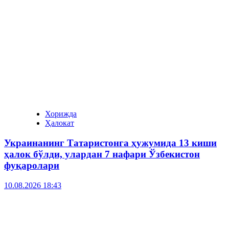
Хорижда
Ҳалокат
Украинанинг Татаристонга ҳужумида 13 киши
ҳалок бўлди, улардан 7 нафари Ўзбекистон
фуқаролари
10.08.2026 18:43