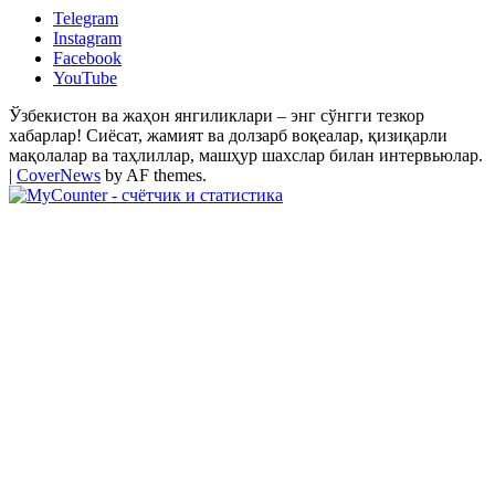
Telegram
Instagram
Facebook
YouTube
Ўзбекистон ва жаҳон янгиликлари – энг сўнгги тезкор
хабарлар! Сиёсат, жамият ва долзарб воқеалар, қизиқарли
мақолалар ва таҳлиллар, машҳур шахслар билан интервьюлар.
|
CoverNews
by AF themes.