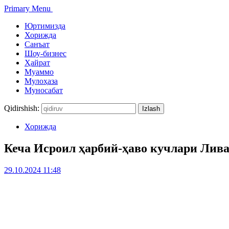
Primary Menu
Юртимизда
Хорижда
Санъат
Шоу-бизнес
Ҳайрат
Муаммо
Мулоҳаза
Муносабат
Qidirshish:
Хорижда
Кеча Исроил ҳарбий-ҳаво кучлари Лив
29.10.2024 11:48