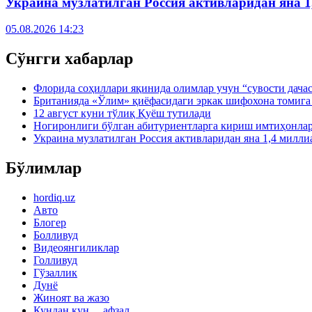
Украина музлатилган Россия активларидан яна 1
05.08.2026 14:23
Сўнгги хабарлар
Флорида соҳиллари яқинида олимлар учун “сувости дача
Британияда «Ўлим» қиёфасидаги эркак шифохона томига 
12 август куни тўлиқ Қуёш тутилади
Ногиронлиги бўлган абитуриентларга кириш имтиҳонлар
Украина музлатилган Россия активларидан яна 1,4 милли
Бўлимлар
hordiq.uz
Авто
Блогер
Болливуд
Видеоянгиликлар
Голливуд
Гўзаллик
Дунё
Жиноят ва жазо
Кундан кун… афзал