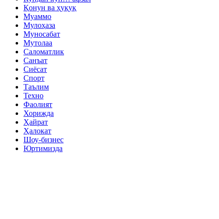
Қонун ва ҳуқуқ
Муаммо
Мулоҳаза
Муносабат
Мутолаа
Саломатлик
Санъат
Сиёсат
Спорт
Таълим
Техно
Фаолият
Хорижда
Ҳайрат
Ҳалокат
Шоу-бизнес
Юртимизда