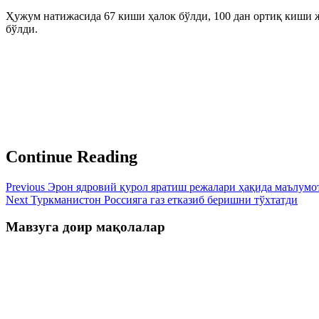
Ҳужум натижасида 67 киши ҳалок бўлди, 100 дан ортиқ киши жа
бўлди.
Continue Reading
Previous
Эрон ядровий қурол яратиш режалари ҳақида маълум
Next
Туркманистон Россияга газ етказиб беришни тўхтатди
Мавзуга доир мақолалар