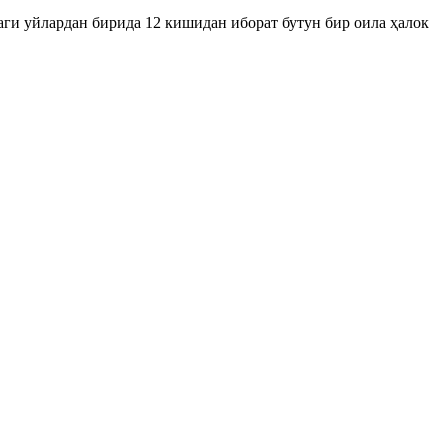
аги уйлардан бирида 12 кишидан иборат бутун бир оила ҳалок