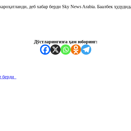
роҳатланди, деб хабар берди Sky News Arabia. Баалбек ҳудудид
Дўстларингизга ҳам юборинг:
от берди