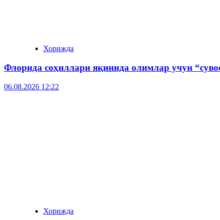
Хорижда
Флорида соҳиллари яқинида олимлар учун “суво
06.08.2026 12:22
Хорижда