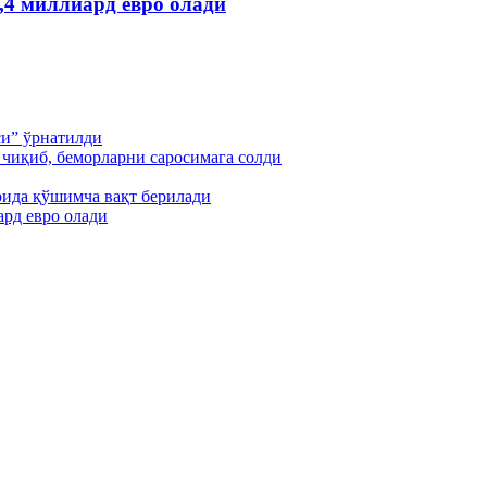
,4 миллиард евро олади
си” ўрнатилди
чиқиб, беморларни саросимага солди
ида қўшимча вақт берилади
ард евро олади