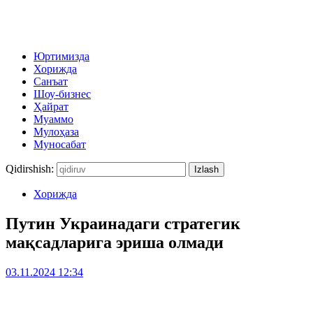
Юртимизда
Хорижда
Санъат
Шоу-бизнес
Ҳайрат
Муаммо
Мулоҳаза
Муносабат
Qidirshish:
Хорижда
Путин Украинадаги стратегик
мақсадларига эриша олмади
03.11.2024 12:34