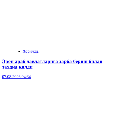
Хорижда
Эрон араб давлатларига зарба бериш билан
таҳдид қилди
07.08.2026 04:34