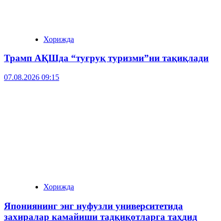
Хорижда
Трамп АҚШда “туғруқ туризми”ни тақиқлади
07.08.2026 09:15
Хорижда
Япониянинг энг нуфузли университетида
захиралар камайиши тадқиқотларга таҳдид