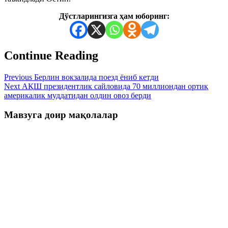
Дўстларингизга ҳам юборинг:
Continue Reading
Previous
Берлин вокзалида поезд ёниб кетди
Next
АҚШ президентлик сайловида 70 миллиондан ортиқ
америкалик муддатидан олдин овоз берди
Мавзуга доир мақолалар