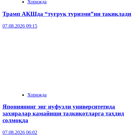
Хорижда
Трамп АҚШда “туғруқ туризми”ни тақиқлади
07.08.2026 09:15
Хорижда
Япониянинг энг нуфузли университетида
захиралар камайиши тадқиқотларга таҳдид
солмоқда
07.08.2026 06:02