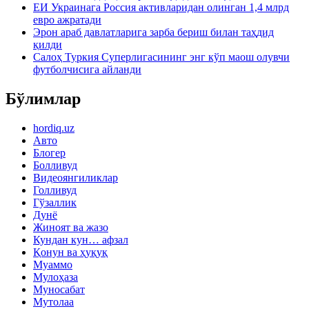
ЕИ Украинага Россия активларидан олинган 1,4 млрд
евро ажратади
Эрон араб давлатларига зарба бериш билан таҳдид
қилди
Салоҳ Туркия Суперлигасининг энг кўп маош олувчи
футболчисига айланди
Бўлимлар
hordiq.uz
Авто
Блогер
Болливуд
Видеоянгиликлар
Голливуд
Гўзаллик
Дунё
Жиноят ва жазо
Кундан кун… афзал
Қонун ва ҳуқуқ
Муаммо
Мулоҳаза
Муносабат
Мутолаа