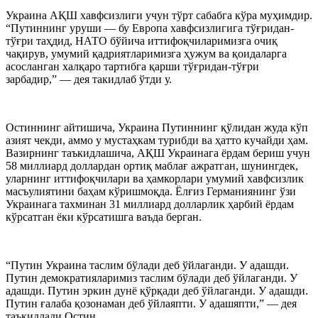
Украина АҚШ хавфсизлиги учун тўрт сабабга кўра муҳимдир.
“Путиннинг уруши — бу Европа хавфсизлигига тўғридан-
тўғри таҳдид, НАТО бўйича иттифоқчиларимизга очиқ
чақирув, умумий қадриятларимизга ҳужум ва қоидаларга
асосланган халқаро тартибга қарши тўғридан-тўғри
зарбадир,” — дея такидлаб ўтди у.
Остиннинг айтишича, Украина Путиннинг қўлидан жуда кўп
азият чекди, аммо у мустаҳкам турибди ва ҳатто кучайди ҳам.
Вазирнинг таъкидлашича, АҚШ Украинага ёрдам бериш учун
58 миллиард доллардан ортиқ маблағ ажратган, шунингдек,
уларнинг иттифоқчилари ва ҳамкорлари умумий хавфсизлик
масъулиятини баҳам кўришмоқда. Ёлғиз Германиянинг ўзи
Украинага тахминан 31 миллиард долларлик ҳарбий ёрдам
кўрсатган ёки кўрсатишга ваъда берган.
“Путин Украина таслим бўлади деб ўйлаганди. У адашди.
Путин демократияларимиз таслим бўлади деб ўйлаганди. У
адашди. Путин эркин дунё қўрқади деб ўйлаганди. У адашди.
Путин ғалаба қозонаман деб ўйлаяпти. У адашяпти,” — дея
таъкидлади Остин.