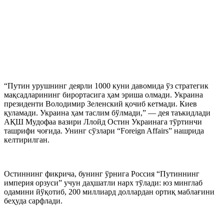
“Путин урушнинг деярли 1000 куни давомида ўз стратегик
мақсадларининг бирортасига ҳам эриша олмади. Украина
президенти Володимир Зеленский қочиб кетмади. Киев
қуламади. Украина ҳам таслим бўлмади,” — дея таъкидлади
АҚШ Мудофаа вазири Ллойд Остин Украинага тўртинчи
ташрифи чоғида. Унинг сўзлари “Foreign Affairs” нашрида
келтирилган.
Остиннинг фикрича, бунинг ўрнига Россия “Путиннинг
империя орзуси” учун даҳшатли нарх тўлади: юз минглаб
одамини йўқотиб, 200 миллиард доллардан ортиқ маблағини
беҳуда сарфлади.