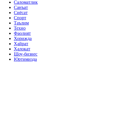
Саломатлик
Санъат
Сиёсат
Спорт
Таълим
Техно
Фаолият
Хорижда
Ҳайрат
Ҳалокат
Шоу-бизнес
Юртимизда