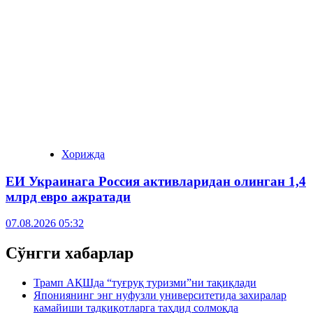
Хорижда
ЕИ Украинага Россия активларидан олинган 1,4
млрд евро ажратади
07.08.2026 05:32
Сўнгги хабарлар
Трамп АҚШда “туғруқ туризми”ни тақиқлади
Япониянинг энг нуфузли университетида захиралар
камайиши тадқиқотларга таҳдид солмоқда