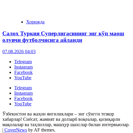
Хорижда
Салоҳ Туркия Суперлигасининг энг кўп маош
олувчи футболчисига айланди
07.08.2026 04:03
Telegram
Instagram
Facebook
YouTube
Telegram
Instagram
Facebook
YouTube
Ўзбекистон ва жаҳон янгиликлари – энг сўнгги тезкор
хабарлар! Сиёсат, жамият ва долзарб воқеалар, қизиқарли
мақолалар ва таҳлиллар, машҳур шахслар билан интервьюлар.
|
CoverNews
by AF themes.